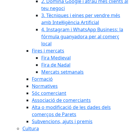
2. Domina Google i atrau més clients al
teu negoci
3. Tècniques i eines per vendre més
amb Intel·ligència Artificial
4. Instagram i WhatsApp Business: la
fórmula guanyadora per al comerç
local
Fires i mercats
Fira Medieval
Fira de Nadal
Mercats setmanals
Formació
Normatives
Sóc comerciant
Associació de comerciants
Alta o modificació de les dades dels
comerços de Parets
Subvencions, ajuts i premis
Cultura