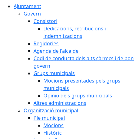
Ajuntament
Govern
Consistori
Dedicacions, retribucions i
indemnitzacions
Regidories
Agenda de l'alcalde
Codi de conducta dels alts càrrecs i de bon
govern
Grups municipals
Mocions presentades pels grups
municipals
Opinió dels grups municipals
Altres administracions
Organització municipal
Ple municipal
Mocions
Històric