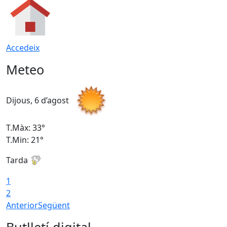
Accedeix
Meteo
Dijous, 6 d’agost
D
T.Màx: 33°
T
T.Min: 21°
T
Tarda
T
1
2
Anterior
Següent