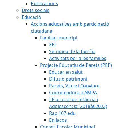
Publicacions
Drets socials
Educació
Accions educatives amb participació
ciutadana
Família i municipi
XEF
Setmana de la família
Activitats per a les famílies
Projecte Educatiu de Parets (PEP)
Educar en salut
Difusió patrimoni
Parets, Viure i Conviure
Coordinadora d'AMPA
I Pla Local de Infància i
Adolescència (2018â€2022)
Rap 107.edu
Enllaços
Consell Escolar Municipal