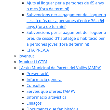
Ajuts al lloguer per a persones de 65 anys
o més (fora de termini)
Subvencions per al pagament del lloguer o
cessió d'ús per a persones d'entre 36 a 64
anys (fora de termini)
Subvencions per al pagament del lloguer o
preu de cessió d'habitatge o habitació per
a persones joves (fora de termini)
CITA PRÈVIA
Joventut
Igualtat i LGTBI
L'Arxiu Municipal de Parets del Vallès (AMPV)
Presentació
Informació general
Consultes
Serveis que ofereix l'AMPV
Informació arxivística
Enllaços
Documents que fan història