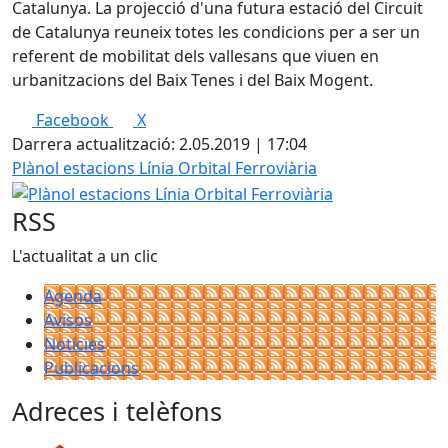
Catalunya. La projecció d'una futura estació del Circuit
de Catalunya reuneix totes les condicions per a ser un
referent de mobilitat dels vallesans que viuen en
urbanitzacions del Baix Tenes i del Baix Mogent.
Facebook
X
Darrera actualització: 2.05.2019 | 17:04
Plànol estacions Línia Orbital Ferroviària
RSS
L'actualitat a un clic
Agenda
Avisos
Notícies
Publicacions
Adreces i telèfons