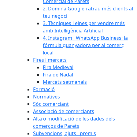
Comercial de Parets
2. Domina Google i atrau més clients al
teu negoci
3. Tècniques i eines per vendre més
amb Intel·ligència Artificial
4. Instagram i WhatsApp Business: la
fórmula guanyadora per al comerç
local
Fires i mercats
Fira Medieval
Fira de Nadal
Mercats setmanals
Formació
Normatives
Sóc comerciant
Associació de comerciants
Alta o modificació de les dades dels
comerços de Parets
Subvencions, ajuts i premis