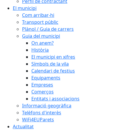
Perfil de contractant
El municipi
Com arribar-hi
Transport públic
Plànol / Guia de carrers
Guia del municipi
On anem?
Història
El municipi en xifres
Símbols de la vila
Calendari de festius
Equipaments
Empreses
Comerços
Entitats i associacions
Informació geogràfica
Telèfons d'interès
WiFi4EUParets
Actualitat