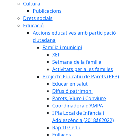
Cultura
Publicacions
Drets socials
Educació
Accions educatives amb participació
ciutadana
Família i municipi
XEF
Setmana de la família
Activitats per a les famílies
Projecte Educatiu de Parets (PEP)
Educar en salut
Difusió patrimoni
Parets, Viure i Conviure
Coordinadora d'AMPA
I Pla Local de Infància i
Adolescència (2018â€2022)
Rap 107.edu
Enllaços