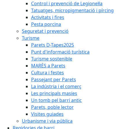
Control i prevenció de Legionel·la
Tatuatges, micropigmentació i pírcing
Activitats i fires
Pesta porcina
Seguretat i prevenció
Turisme
Parets D-Tapes2025
Punt d'informació turística
Turisme sostenible
MARÈS a Parets
Cultura i festes
Passejant per Parets
La indústria i el comerç
Les principals masies
Un tomb pel barri antic
Parets, poble lector
Visites guiades
Urbanisme i via pública
Regidories de barri