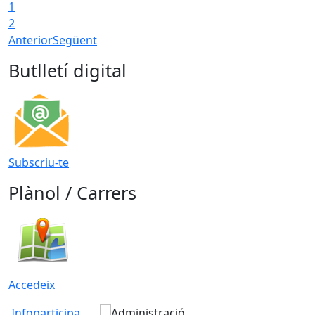
1
2
Anterior
Següent
Butlletí digital
Subscriu-te
Plànol / Carrers
Accedeix
Infoparticipa