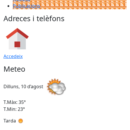
Publicacions
Adreces i telèfons
Accedeix
Meteo
Dilluns, 10 d’agost
D
T.Màx: 35°
T
T.Min: 23°
T
Tarda
T