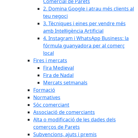
Comercial de Parets
2. Domina Google i atrau més clients al
teu negoci
3. Tècniques i eines per vendre més
amb Intel·ligència Artificial
4. Instagram i WhatsApp Business: la
fórmula guanyadora per al comerç
local
Fires i mercats
Fira Medieval
Fira de Nadal
Mercats setmanals
Formació
Normatives
Sóc comerciant
Associació de comerciants
Alta o modificació de les dades dels
comerços de Parets
Subvencions, ajuts i premis