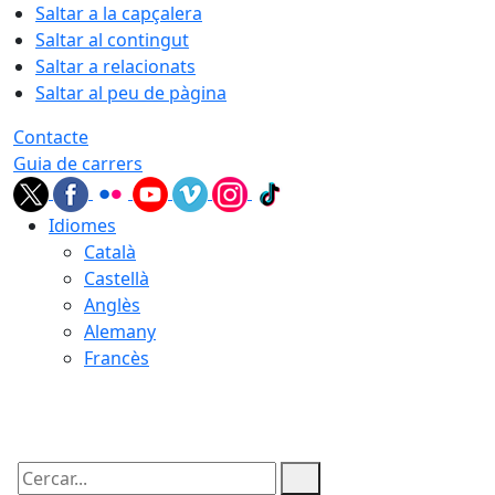
Saltar a la capçalera
Saltar al contingut
Saltar a relacionats
Saltar al peu de pàgina
Contacte
Guia de carrers
Idiomes
Català
Castellà
Anglès
Alemany
Francès
09.08.2026 | 10:06