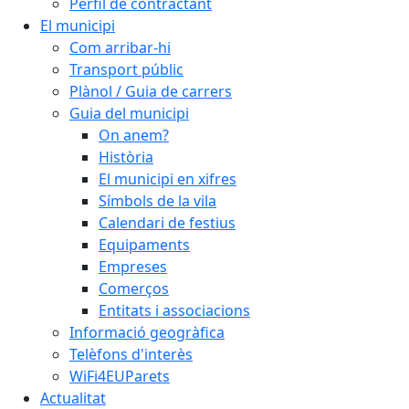
Perfil de contractant
El municipi
Com arribar-hi
Transport públic
Plànol / Guia de carrers
Guia del municipi
On anem?
Història
El municipi en xifres
Símbols de la vila
Calendari de festius
Equipaments
Empreses
Comerços
Entitats i associacions
Informació geogràfica
Telèfons d'interès
WiFi4EUParets
Actualitat