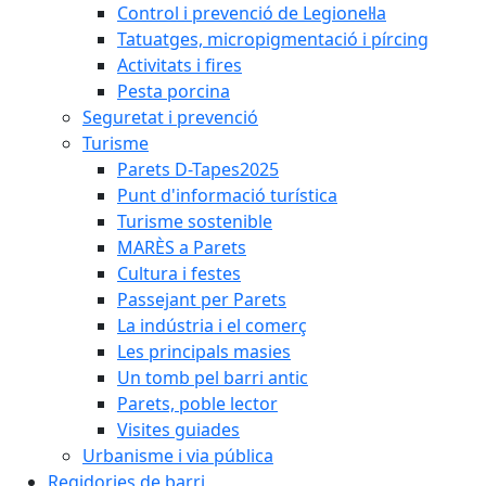
Control i prevenció de Legionel·la
Tatuatges, micropigmentació i pírcing
Activitats i fires
Pesta porcina
Seguretat i prevenció
Turisme
Parets D-Tapes2025
Punt d'informació turística
Turisme sostenible
MARÈS a Parets
Cultura i festes
Passejant per Parets
La indústria i el comerç
Les principals masies
Un tomb pel barri antic
Parets, poble lector
Visites guiades
Urbanisme i via pública
Regidories de barri