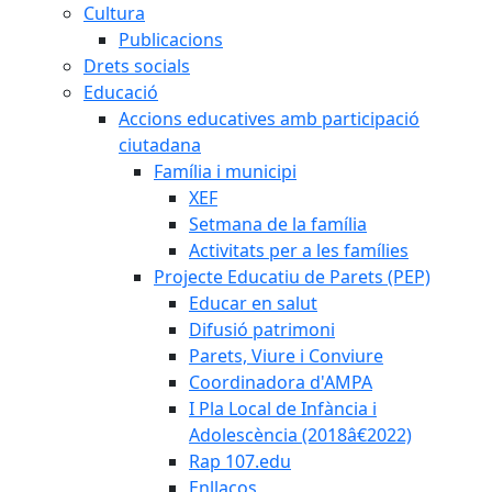
Cultura
Publicacions
Drets socials
Educació
Accions educatives amb participació
ciutadana
Família i municipi
XEF
Setmana de la família
Activitats per a les famílies
Projecte Educatiu de Parets (PEP)
Educar en salut
Difusió patrimoni
Parets, Viure i Conviure
Coordinadora d'AMPA
I Pla Local de Infància i
Adolescència (2018â€2022)
Rap 107.edu
Enllaços