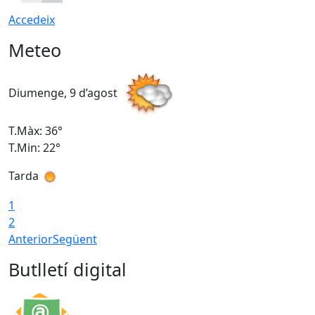
Accedeix
Meteo
Diumenge, 9 d’agost
D
T.Màx: 36°
T
T.Min: 22°
T
Tarda
T
1
2
Anterior
Següent
Butlletí digital