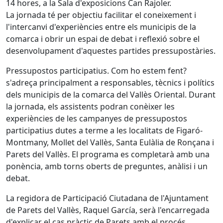
14 hores, a la Sala d'exposicions Can Rajoler.
La jornada té per objectiu facilitar el coneixement i
l'intercanvi d'experiències entre els municipis de la
comarca i obrir un espai de debat i reflexió sobre el
desenvolupament d'aquestes partides pressupostàries.
Pressupostos participatius. Com ho estem fent?
s'adreça principalment a responsables, tècnics i polítics
dels municipis de la comarca del Vallès Oriental. Durant
la jornada, els assistents podran conèixer les
experiències de les campanyes de pressupostos
participatius dutes a terme a les localitats de Figaró-
Montmany, Mollet del Vallès, Santa Eulàlia de Ronçana i
Parets del Vallès. El programa es completarà amb una
ponència, amb torns oberts de preguntes, anàlisi i un
debat.
La regidora de Participació Ciutadana de l'Ajuntament
de Parets del Vallès, Raquel García, serà l'encarregada
d'explicar el cas pràctic de Parets amb el procés