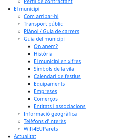
Perfil de contractant
El municipi
Com arribar-hi
Transport públic
Plànol / Guia de carrers
Guia del municipi
On anem?
Història
El municipi en xifres
Símbols de la vila
Calendari de festius
Equipaments
Empreses
Comerços
Entitats i associacions
Informació geogràfica
Telèfons d'interès
WiFi4EUParets
Actualitat