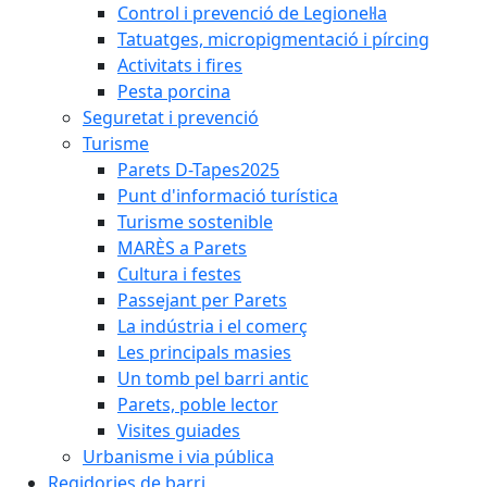
Control i prevenció de Legionel·la
Tatuatges, micropigmentació i pírcing
Activitats i fires
Pesta porcina
Seguretat i prevenció
Turisme
Parets D-Tapes2025
Punt d'informació turística
Turisme sostenible
MARÈS a Parets
Cultura i festes
Passejant per Parets
La indústria i el comerç
Les principals masies
Un tomb pel barri antic
Parets, poble lector
Visites guiades
Urbanisme i via pública
Regidories de barri