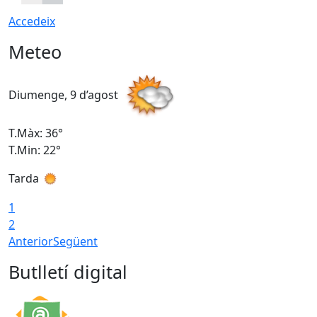
Accedeix
Meteo
Diumenge, 9 d’agost
D
T.Màx: 36°
T
T.Min: 22°
T
Tarda
T
1
2
Anterior
Següent
Butlletí digital