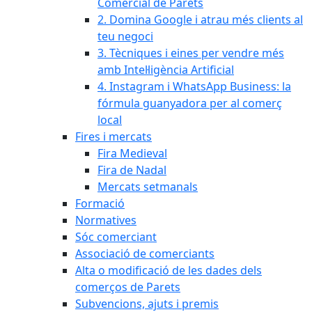
Comercial de Parets
2. Domina Google i atrau més clients al
teu negoci
3. Tècniques i eines per vendre més
amb Intel·ligència Artificial
4. Instagram i WhatsApp Business: la
fórmula guanyadora per al comerç
local
Fires i mercats
Fira Medieval
Fira de Nadal
Mercats setmanals
Formació
Normatives
Sóc comerciant
Associació de comerciants
Alta o modificació de les dades dels
comerços de Parets
Subvencions, ajuts i premis