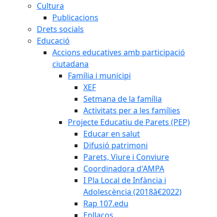
Cultura
Publicacions
Drets socials
Educació
Accions educatives amb participació
ciutadana
Família i municipi
XEF
Setmana de la família
Activitats per a les famílies
Projecte Educatiu de Parets (PEP)
Educar en salut
Difusió patrimoni
Parets, Viure i Conviure
Coordinadora d'AMPA
I Pla Local de Infància i
Adolescència (2018â€2022)
Rap 107.edu
Enllaços