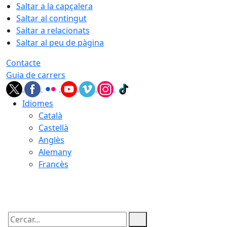
Saltar a la capçalera
Saltar al contingut
Saltar a relacionats
Saltar al peu de pàgina
Contacte
Guia de carrers
Idiomes
Català
Castellà
Anglès
Alemany
Francès
09.08.2026 | 08:29