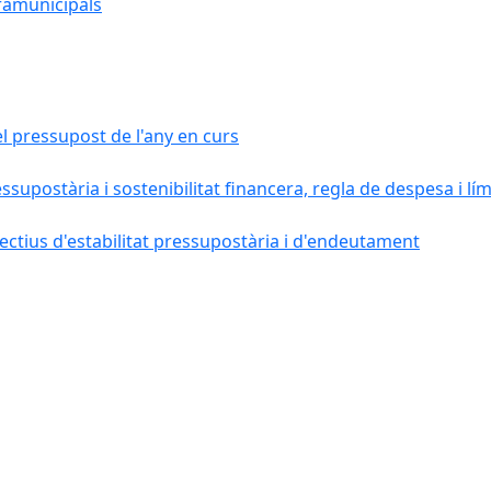
ramunicipals
el pressupost de l'any en curs
essupostària i sostenibilitat financera, regla de despesa i l
ctius d'estabilitat pressupostària i d'endeutament