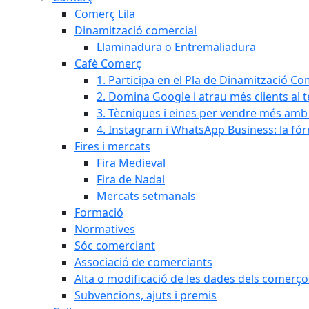
Comerç Lila
Dinamització comercial
Llaminadura o Entremaliadura
Cafè Comerç
1. Participa en el Pla de Dinamització Co
2. Domina Google i atrau més clients al 
3. Tècniques i eines per vendre més amb In
4. Instagram i WhatsApp Business: la fó
Fires i mercats
Fira Medieval
Fira de Nadal
Mercats setmanals
Formació
Normatives
Sóc comerciant
Associació de comerciants
Alta o modificació de les dades dels comerço
Subvencions, ajuts i premis