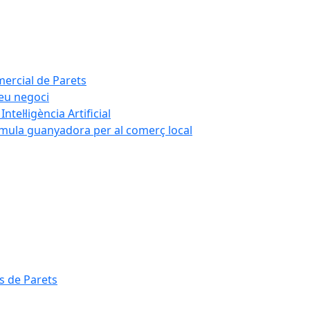
mercial de Parets
teu negoci
tel·ligència Artificial
rmula guanyadora per al comerç local
s de Parets