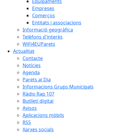
Equipaments
Empreses
Comerços
Entitats i associacions
Informació geogràfica
Telèfons d'interès
WiFi4EUParets
Actualitat
Contacte
Notícies
Agenda
Parets al Dia
Informacions Grups Municipals
Ràdio Rap 107
Butlletí digital
Avisos
Aplicacions mòbils
RSS
Xarxes socials