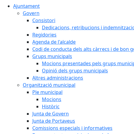
Ajuntament
Govern
Consistori
Dedicacions, retribucions i indemnitzaci
Regidories
Agenda de l'alcalde
Codi de conducta dels alts càrrecs i de bon 
Grups municipals
Mocions presentades pels grups munici
Opinió dels grups municipals
Altres administracions
Organització municipal
Ple municipal
Mocions
Històric
Junta de Govern
Junta de Portaveus
Comissions especials i informatives