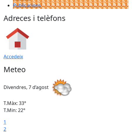
Publicacions
Adreces i telèfons
Accedeix
Meteo
Divendres, 7 d’agost
D
T.Màx: 33°
T
T.Min: 22°
T
1
2