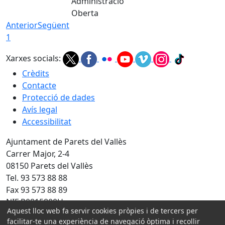
Administració
Oberta
Anterior
Següent
1
Xarxes socials:
Crèdits
Contacte
Protecció de dades
Avís legal
Accessibilitat
Ajuntament de Parets del Vallès
Carrer Major, 2-4
08150 Parets del Vallès
Tel. 93 573 88 88
Fax 93 573 88 89
NIF P0815800H
Aquest lloc web fa servir cookies pròpies i de tercers per
facilitar-te una experiència de navegació òptima i recollir
Amb la col·laboració de: