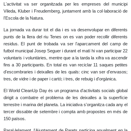
L'activitat va ser organitzada per les empreses del municipi
Vileda, Kluber i Freudemberg, juntament amb la col·laboració de
l'Escola de la Natura.
La jornada va durar tot el dia i es va desenvolupar en diferents
punts de la llera del riu Tenes on es van poder recollir diferents
residus. El punt de trobada va ser l'aparcament del camp de
futbol municipal Josep Seguer i durant el matí hi van participar 22
voluntaris i voluntàries, mentre que a la tarda la xifra va ascendir
fins a 30 participants. En total es van reciclar 11 saques petites
d'escombraries i deixalles de les quals: cinc van ser d'envasos;
tres, de vidre i de paper i cartó; i tres, de rebuig i d'orgànica.
El World CleanUp Day és un programa d'activitats socials global
dirigit a combatre el problema de les deixalles a la superfície
terrestre i marina del planeta. La iniciativa s'organitza cada any el
tercer dissabte de setembre i compta amb propostes en més de
150 països.
Paral·lelament, l'Ajuntament de Parets participa anualment en la