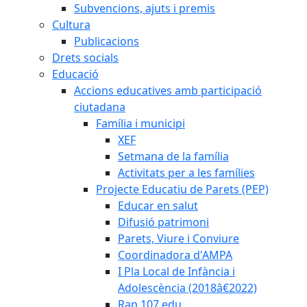
Subvencions, ajuts i premis
Cultura
Publicacions
Drets socials
Educació
Accions educatives amb participació
ciutadana
Família i municipi
XEF
Setmana de la família
Activitats per a les famílies
Projecte Educatiu de Parets (PEP)
Educar en salut
Difusió patrimoni
Parets, Viure i Conviure
Coordinadora d'AMPA
I Pla Local de Infància i
Adolescència (2018â€2022)
Rap 107.edu