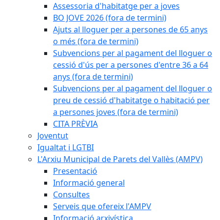
Assessoria d'habitatge per a joves
BO JOVE 2026 (fora de termini)
Ajuts al lloguer per a persones de 65 anys
o més (fora de termini)
Subvencions per al pagament del lloguer o
cessió d'ús per a persones d'entre 36 a 64
anys (fora de termini)
Subvencions per al pagament del lloguer o
preu de cessió d'habitatge o habitació per
a persones joves (fora de termini)
CITA PRÈVIA
Joventut
Igualtat i LGTBI
L'Arxiu Municipal de Parets del Vallès (AMPV)
Presentació
Informació general
Consultes
Serveis que ofereix l'AMPV
Informació arxivística