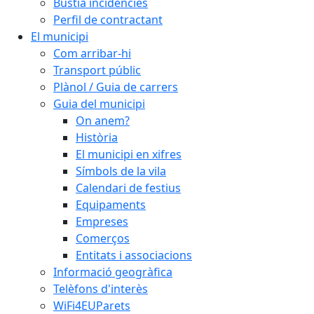
Bústia incidències
Perfil de contractant
El municipi
Com arribar-hi
Transport públic
Plànol / Guia de carrers
Guia del municipi
On anem?
Història
El municipi en xifres
Símbols de la vila
Calendari de festius
Equipaments
Empreses
Comerços
Entitats i associacions
Informació geogràfica
Telèfons d'interès
WiFi4EUParets