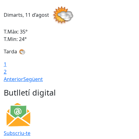
Dimarts, 11 d’agost
D
T.Màx: 35°
T
T.Min: 24°
T
Tarda
T
1
2
Anterior
Següent
Butlletí digital
Subscriu-te