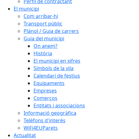
Perfil de contractant
El municipi
Com arribar-hi
Transport públic
Plànol / Guia de carrers
Guia del municipi
On anem?
Història
El municipi en xifres
Símbols de la vila
Calendari de festius
Equipaments
Empreses
Comerços
Entitats i associacions
Informació geogràfica
Telèfons d'interès
WiFi4EUParets
Actualitat