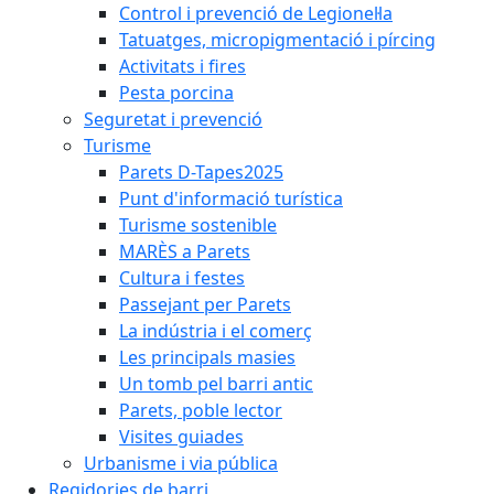
Control i prevenció de Legionel·la
Tatuatges, micropigmentació i pírcing
Activitats i fires
Pesta porcina
Seguretat i prevenció
Turisme
Parets D-Tapes2025
Punt d'informació turística
Turisme sostenible
MARÈS a Parets
Cultura i festes
Passejant per Parets
La indústria i el comerç
Les principals masies
Un tomb pel barri antic
Parets, poble lector
Visites guiades
Urbanisme i via pública
Regidories de barri