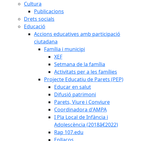
Cultura
Publicacions
Drets socials
Educació
Accions educatives amb participació
ciutadana
Família i municipi
XEF
Setmana de la família
Activitats per a les famílies
Projecte Educatiu de Parets (PEP)
Educar en salut
Difusió patrimoni
Parets, Viure i Conviure
Coordinadora d'AMPA
I Pla Local de Infància i
Adolescència (2018â€2022)
Rap 107.edu
Enllaços