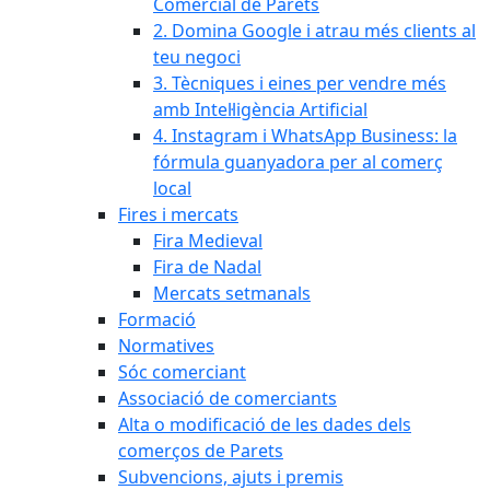
Comercial de Parets
2. Domina Google i atrau més clients al
teu negoci
3. Tècniques i eines per vendre més
amb Intel·ligència Artificial
4. Instagram i WhatsApp Business: la
fórmula guanyadora per al comerç
local
Fires i mercats
Fira Medieval
Fira de Nadal
Mercats setmanals
Formació
Normatives
Sóc comerciant
Associació de comerciants
Alta o modificació de les dades dels
comerços de Parets
Subvencions, ajuts i premis