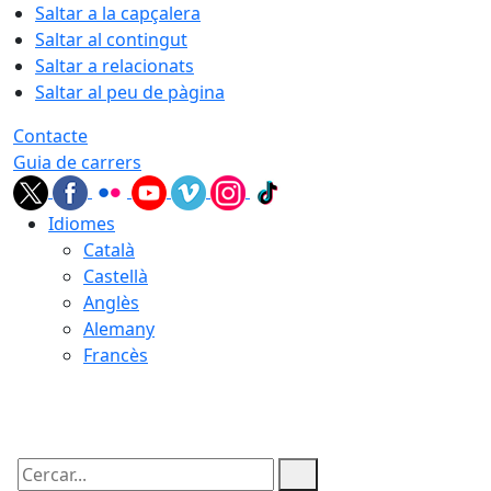
Saltar a la capçalera
Saltar al contingut
Saltar a relacionats
Saltar al peu de pàgina
Contacte
Guia de carrers
Idiomes
Català
Castellà
Anglès
Alemany
Francès
10.08.2026 | 19:08