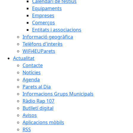
Calendari de festius
Equipaments
Empreses
Comerços
Entitats i associacions
Informació geogràfica
Telèfons d'interès
WiFi4EUParets
Actualitat
Contacte
Notícies
Agenda
Parets al Dia
Informacions Grups Municipals
Ràdio Rap 107
Butlletí digital
Avisos
Aplicacions mòbils
RSS