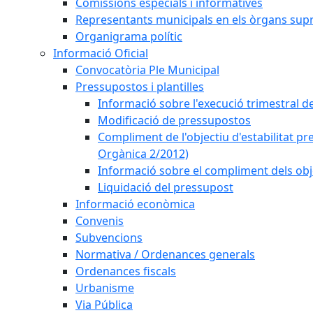
Comissions especials i informatives
Representants municipals en els òrgans sup
Organigrama polític
Informació Oficial
Convocatòria Ple Municipal
Pressupostos i plantilles
Informació sobre l'execució trimestral d
Modificació de pressupostos
Compliment de l'objectiu d'estabilitat pr
Orgànica 2/2012)
Informació sobre el compliment dels obje
Liquidació del pressupost
Informació econòmica
Convenis
Subvencions
Normativa / Ordenances generals
Ordenances fiscals
Urbanisme
Via Pública