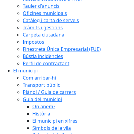
Tauler d'anuncis
Oficines municipals
Catàleg i carta de serveis
Tràmits i gestions
Carpeta ciutadana
Impostos
Finestreta Única Empresarial (FUE)
Bústia incidències
Perfil de contractant
El municipi
Com arribar-hi
Transport públic
Plànol / Guia de carrers
Guia del municipi
On anem?
Història
El municipi en xifres
Símbols de la vila