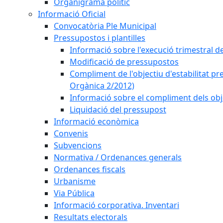
Organigrama polític
Informació Oficial
Convocatòria Ple Municipal
Pressupostos i plantilles
Informació sobre l'execució trimestral d
Modificació de pressupostos
Compliment de l'objectiu d'estabilitat pr
Orgànica 2/2012)
Informació sobre el compliment dels obje
Liquidació del pressupost
Informació econòmica
Convenis
Subvencions
Normativa / Ordenances generals
Ordenances fiscals
Urbanisme
Via Pública
Informació corporativa. Inventari
Resultats electorals