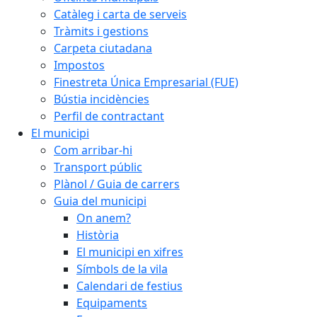
Catàleg i carta de serveis
Tràmits i gestions
Carpeta ciutadana
Impostos
Finestreta Única Empresarial (FUE)
Bústia incidències
Perfil de contractant
El municipi
Com arribar-hi
Transport públic
Plànol / Guia de carrers
Guia del municipi
On anem?
Història
El municipi en xifres
Símbols de la vila
Calendari de festius
Equipaments