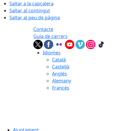
Saltar a la capçalera
Saltar al contingut
Saltar al peu de pàgina
Contacte
Guia de carrers
Idiomes
Català
Castellà
Anglès
Alemany
Francès
07.08.2026 | 18:32
Ajuntament