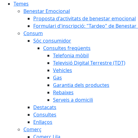
Temes
Benestar Emocional
Proposta d'activitats de benestar emocional
Formulari d'inscripció: "Tardeo" de Benesta
Consum
Sóc consumidor
Consultes freqüents
Telefonia mòbil
Televisió Digital Terrestre (TDT)
Vehicles
Gas
Garantia dels productes
Rebaixes
Serveis a domicili
Destacats
Consultes
Enllaços
Comerç
Comerç Lila