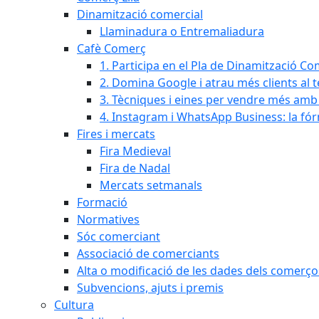
Dinamització comercial
Llaminadura o Entremaliadura
Cafè Comerç
1. Participa en el Pla de Dinamització Co
2. Domina Google i atrau més clients al 
3. Tècniques i eines per vendre més amb In
4. Instagram i WhatsApp Business: la fó
Fires i mercats
Fira Medieval
Fira de Nadal
Mercats setmanals
Formació
Normatives
Sóc comerciant
Associació de comerciants
Alta o modificació de les dades dels comerço
Subvencions, ajuts i premis
Cultura