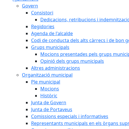
Govern
Consistori
Dedicacions, retribucions i indemnitzaci
Regidories
Agenda de l'alcalde
Codi de conducta dels alts càrrecs i de bon 
Grups municipals
Mocions presentades pels grups munici
Opinió dels grups municipals
Altres administracions
Organització municipal
Ple municipal
Mocions
Històric
Junta de Govern
Junta de Portaveus
Comissions especials i informatives
Representants municipals en els òrgans sup