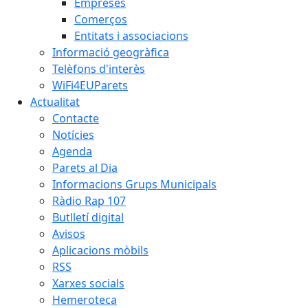
Empreses
Comerços
Entitats i associacions
Informació geogràfica
Telèfons d'interès
WiFi4EUParets
Actualitat
Contacte
Notícies
Agenda
Parets al Dia
Informacions Grups Municipals
Ràdio Rap 107
Butlletí digital
Avisos
Aplicacions mòbils
RSS
Xarxes socials
Hemeroteca