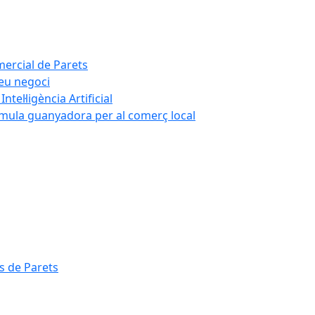
mercial de Parets
teu negoci
tel·ligència Artificial
rmula guanyadora per al comerç local
s de Parets