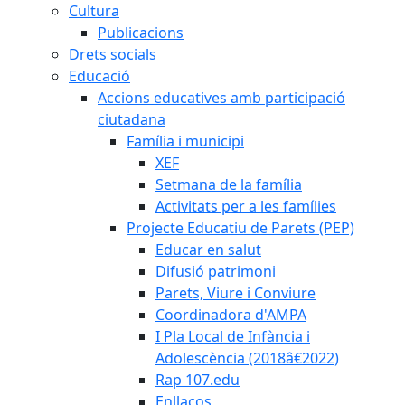
Cultura
Publicacions
Drets socials
Educació
Accions educatives amb participació
ciutadana
Família i municipi
XEF
Setmana de la família
Activitats per a les famílies
Projecte Educatiu de Parets (PEP)
Educar en salut
Difusió patrimoni
Parets, Viure i Conviure
Coordinadora d'AMPA
I Pla Local de Infància i
Adolescència (2018â€2022)
Rap 107.edu
Enllaços