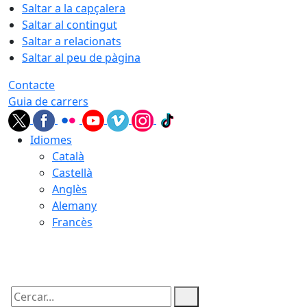
Saltar a la capçalera
Saltar al contingut
Saltar a relacionats
Saltar al peu de pàgina
Contacte
Guia de carrers
Idiomes
Català
Castellà
Anglès
Alemany
Francès
06.08.2026 | 17:38