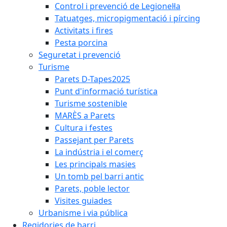
Control i prevenció de Legionel·la
Tatuatges, micropigmentació i pírcing
Activitats i fires
Pesta porcina
Seguretat i prevenció
Turisme
Parets D-Tapes2025
Punt d'informació turística
Turisme sostenible
MARÈS a Parets
Cultura i festes
Passejant per Parets
La indústria i el comerç
Les principals masies
Un tomb pel barri antic
Parets, poble lector
Visites guiades
Urbanisme i via pública
Regidories de barri