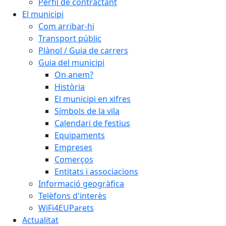
Perfil de contractant
El municipi
Com arribar-hi
Transport públic
Plànol / Guia de carrers
Guia del municipi
On anem?
Història
El municipi en xifres
Símbols de la vila
Calendari de festius
Equipaments
Empreses
Comerços
Entitats i associacions
Informació geogràfica
Telèfons d'interès
WiFi4EUParets
Actualitat