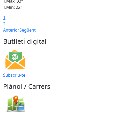
T.Màx: 33°
T
T.Min: 22°
T
1
2
Anterior
Següent
Butlletí digital
Subscriu-te
Plànol / Carrers