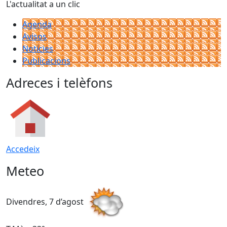
L'actualitat a un clic
Agenda
Avisos
Notícies
Publicacions
Adreces i telèfons
Accedeix
Meteo
Divendres, 7 d’agost
D