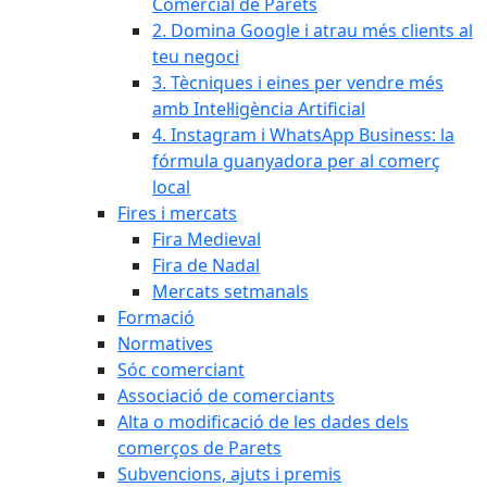
Comercial de Parets
2. Domina Google i atrau més clients al
teu negoci
3. Tècniques i eines per vendre més
amb Intel·ligència Artificial
4. Instagram i WhatsApp Business: la
fórmula guanyadora per al comerç
local
Fires i mercats
Fira Medieval
Fira de Nadal
Mercats setmanals
Formació
Normatives
Sóc comerciant
Associació de comerciants
Alta o modificació de les dades dels
comerços de Parets
Subvencions, ajuts i premis