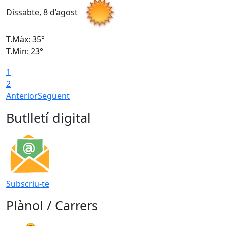
Dissabte, 8 d’agost
D
T.Màx: 35°
T
T.Min: 23°
T
1
2
Anterior
Següent
Butlletí digital
Subscriu-te
Plànol / Carrers