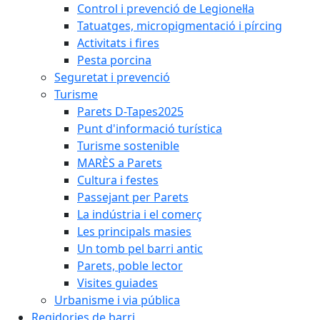
Control i prevenció de Legionel·la
Tatuatges, micropigmentació i pírcing
Activitats i fires
Pesta porcina
Seguretat i prevenció
Turisme
Parets D-Tapes2025
Punt d'informació turística
Turisme sostenible
MARÈS a Parets
Cultura i festes
Passejant per Parets
La indústria i el comerç
Les principals masies
Un tomb pel barri antic
Parets, poble lector
Visites guiades
Urbanisme i via pública
Regidories de barri