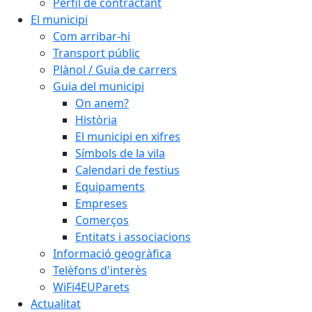
Perfil de contractant
El municipi
Com arribar-hi
Transport públic
Plànol / Guia de carrers
Guia del municipi
On anem?
Història
El municipi en xifres
Símbols de la vila
Calendari de festius
Equipaments
Empreses
Comerços
Entitats i associacions
Informació geogràfica
Telèfons d'interès
WiFi4EUParets
Actualitat