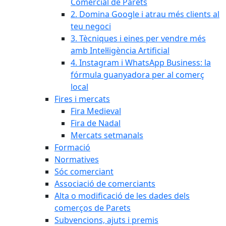
Comercial de Parets
2. Domina Google i atrau més clients al
teu negoci
3. Tècniques i eines per vendre més
amb Intel·ligència Artificial
4. Instagram i WhatsApp Business: la
fórmula guanyadora per al comerç
local
Fires i mercats
Fira Medieval
Fira de Nadal
Mercats setmanals
Formació
Normatives
Sóc comerciant
Associació de comerciants
Alta o modificació de les dades dels
comerços de Parets
Subvencions, ajuts i premis