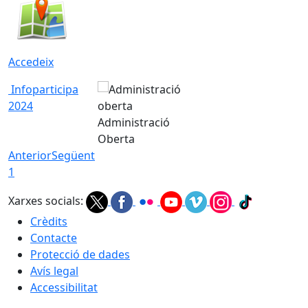
Accedeix
Infoparticipa
2024
Administració
Oberta
Anterior
Següent
1
Xarxes socials:
Crèdits
Contacte
Protecció de dades
Avís legal
Accessibilitat