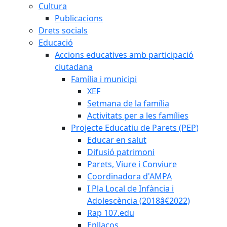
Cultura
Publicacions
Drets socials
Educació
Accions educatives amb participació
ciutadana
Família i municipi
XEF
Setmana de la família
Activitats per a les famílies
Projecte Educatiu de Parets (PEP)
Educar en salut
Difusió patrimoni
Parets, Viure i Conviure
Coordinadora d'AMPA
I Pla Local de Infància i
Adolescència (2018â€2022)
Rap 107.edu
Enllaços