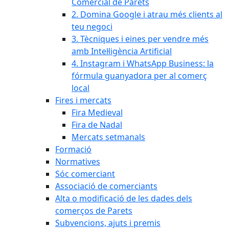
Comercial de Parets
2. Domina Google i atrau més clients al
teu negoci
3. Tècniques i eines per vendre més
amb Intel·ligència Artificial
4. Instagram i WhatsApp Business: la
fórmula guanyadora per al comerç
local
Fires i mercats
Fira Medieval
Fira de Nadal
Mercats setmanals
Formació
Normatives
Sóc comerciant
Associació de comerciants
Alta o modificació de les dades dels
comerços de Parets
Subvencions, ajuts i premis