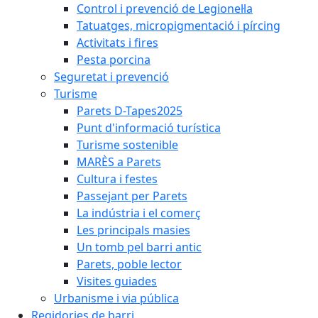
Control i prevenció de Legionel·la
Tatuatges, micropigmentació i pírcing
Activitats i fires
Pesta porcina
Seguretat i prevenció
Turisme
Parets D-Tapes2025
Punt d'informació turística
Turisme sostenible
MARÈS a Parets
Cultura i festes
Passejant per Parets
La indústria i el comerç
Les principals masies
Un tomb pel barri antic
Parets, poble lector
Visites guiades
Urbanisme i via pública
Regidories de barri