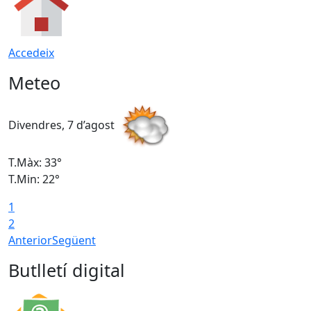
Accedeix
Meteo
Divendres, 7 d’agost
D
T.Màx: 33°
T
T.Min: 22°
T
1
2
Anterior
Següent
Butlletí digital