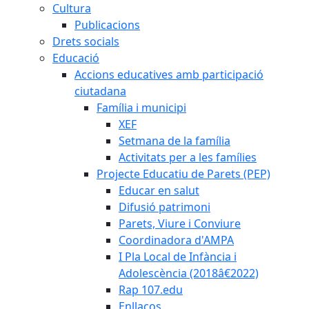
Cultura
Publicacions
Drets socials
Educació
Accions educatives amb participació
ciutadana
Família i municipi
XEF
Setmana de la família
Activitats per a les famílies
Projecte Educatiu de Parets (PEP)
Educar en salut
Difusió patrimoni
Parets, Viure i Conviure
Coordinadora d'AMPA
I Pla Local de Infància i
Adolescència (2018â€2022)
Rap 107.edu
Enllaços