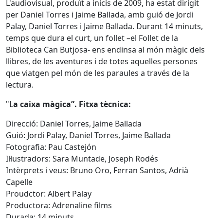
L'audiovisual, produït a inicis de 2009, ha estat dirigit
per Daniel Torres i Jaime Ballada, amb guió de Jordi
Palay, Daniel Torres i Jaime Ballada. Durant 14 minuts,
temps que dura el curt, un follet –el Follet de la
Biblioteca Can Butjosa- ens endinsa al món màgic dels
llibres, de les aventures i de totes aquelles persones
que viatgen pel món de les paraules a través de la
lectura.
"L
a caixa màgica”. Fitxa tècnica:
Direcció: Daniel Torres, Jaime Ballada
Guió: Jordi Palay, Daniel Torres, Jaime Ballada
Fotografia: Pau Castejón
Il·lustradors: Sara Muntade, Joseph Rodés
Intèrprets i veus: Bruno Oro, Ferran Santos, Adrià
Capelle
Proudctor: Albert Palay
Productora: Adrenaline films
Durada: 14 minuts