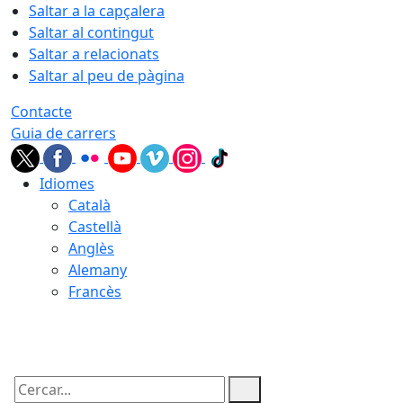
Saltar a la capçalera
Saltar al contingut
Saltar a relacionats
Saltar al peu de pàgina
Contacte
Guia de carrers
Idiomes
Català
Castellà
Anglès
Alemany
Francès
06.08.2026 | 20:24