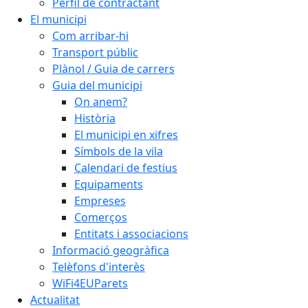
Perfil de contractant
El municipi
Com arribar-hi
Transport públic
Plànol / Guia de carrers
Guia del municipi
On anem?
Història
El municipi en xifres
Símbols de la vila
Calendari de festius
Equipaments
Empreses
Comerços
Entitats i associacions
Informació geogràfica
Telèfons d'interès
WiFi4EUParets
Actualitat