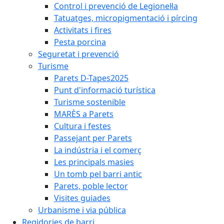
Control i prevenció de Legionel·la
Tatuatges, micropigmentació i pírcing
Activitats i fires
Pesta porcina
Seguretat i prevenció
Turisme
Parets D-Tapes2025
Punt d'informació turística
Turisme sostenible
MARÈS a Parets
Cultura i festes
Passejant per Parets
La indústria i el comerç
Les principals masies
Un tomb pel barri antic
Parets, poble lector
Visites guiades
Urbanisme i via pública
Regidories de barri