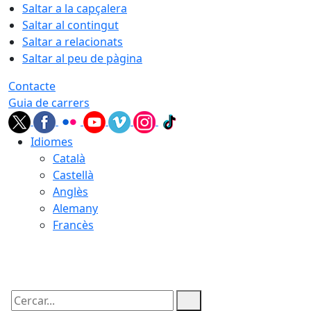
Saltar a la capçalera
Saltar al contingut
Saltar a relacionats
Saltar al peu de pàgina
Contacte
Guia de carrers
Idiomes
Català
Castellà
Anglès
Alemany
Francès
08.08.2026 | 07:51