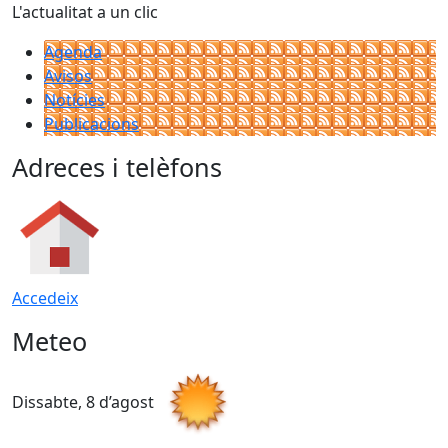
L'actualitat a un clic
Agenda
Avisos
Notícies
Publicacions
Adreces i telèfons
Accedeix
Meteo
Dissabte, 8 d’agost
D