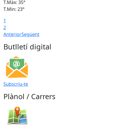
T.Màx: 35°
T
T.Min: 23°
T
1
2
Anterior
Següent
Butlletí digital
Subscriu-te
Plànol / Carrers