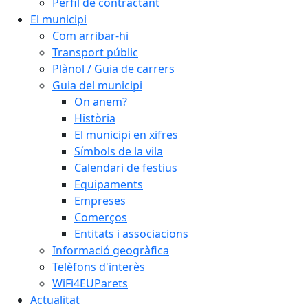
Perfil de contractant
El municipi
Com arribar-hi
Transport públic
Plànol / Guia de carrers
Guia del municipi
On anem?
Història
El municipi en xifres
Símbols de la vila
Calendari de festius
Equipaments
Empreses
Comerços
Entitats i associacions
Informació geogràfica
Telèfons d'interès
WiFi4EUParets
Actualitat