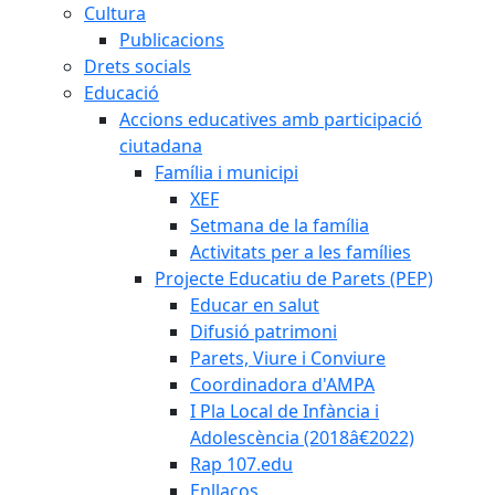
Cultura
Publicacions
Drets socials
Educació
Accions educatives amb participació
ciutadana
Família i municipi
XEF
Setmana de la família
Activitats per a les famílies
Projecte Educatiu de Parets (PEP)
Educar en salut
Difusió patrimoni
Parets, Viure i Conviure
Coordinadora d'AMPA
I Pla Local de Infància i
Adolescència (2018â€2022)
Rap 107.edu
Enllaços