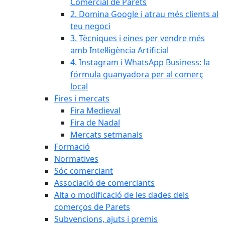
Comercial de Parets
2. Domina Google i atrau més clients al
teu negoci
3. Tècniques i eines per vendre més
amb Intel·ligència Artificial
4. Instagram i WhatsApp Business: la
fórmula guanyadora per al comerç
local
Fires i mercats
Fira Medieval
Fira de Nadal
Mercats setmanals
Formació
Normatives
Sóc comerciant
Associació de comerciants
Alta o modificació de les dades dels
comerços de Parets
Subvencions, ajuts i premis