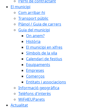
Perfil de contractant
El municipi
Com arribar-hi
Transport públic
Plànol / Guia de carrers
Guia del municipi
On anem?
Història
El municipi en xifres
Símbols de la vila
Calendari de festius
Equipaments
Empreses
Comerços
Entitats i associacions
Informació geogràfica
Telèfons d'interès
WiFi4EUParets
Actualitat