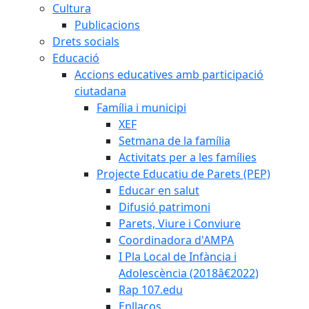
Cultura
Publicacions
Drets socials
Educació
Accions educatives amb participació
ciutadana
Família i municipi
XEF
Setmana de la família
Activitats per a les famílies
Projecte Educatiu de Parets (PEP)
Educar en salut
Difusió patrimoni
Parets, Viure i Conviure
Coordinadora d'AMPA
I Pla Local de Infància i
Adolescència (2018â€2022)
Rap 107.edu
Enllaços