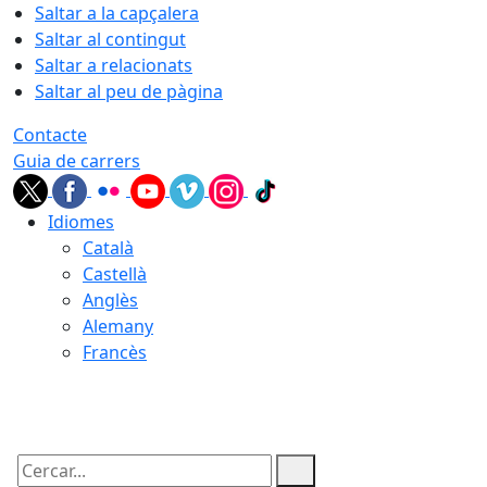
Saltar a la capçalera
Saltar al contingut
Saltar a relacionats
Saltar al peu de pàgina
Contacte
Guia de carrers
Idiomes
Català
Castellà
Anglès
Alemany
Francès
06.08.2026 | 21:43