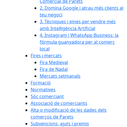
Comercial de Parets
2. Domina Google i atrau més clients al
teu negoci
3. Tècniques i eines per vendre més
amb Intel·ligència Artificial
4. Instagram i WhatsApp Business: la
fórmula guanyadora per al comerç
local
Fires i mercats
Fira Medieval
Fira de Nadal
Mercats setmanals
Formació
Normatives
Sóc comerciant
Associació de comerciants
Alta o modificació de les dades dels
comerços de Parets
Subvencions, ajuts i premis