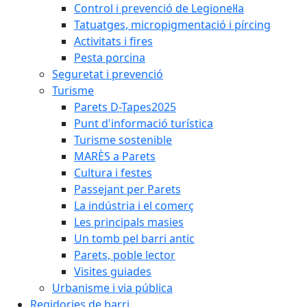
Control i prevenció de Legionel·la
Tatuatges, micropigmentació i pírcing
Activitats i fires
Pesta porcina
Seguretat i prevenció
Turisme
Parets D-Tapes2025
Punt d'informació turística
Turisme sostenible
MARÈS a Parets
Cultura i festes
Passejant per Parets
La indústria i el comerç
Les principals masies
Un tomb pel barri antic
Parets, poble lector
Visites guiades
Urbanisme i via pública
Regidories de barri