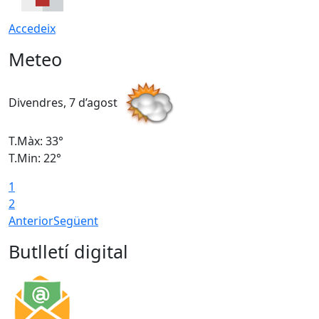
Accedeix
Meteo
Divendres, 7 d’agost
D
T.Màx: 33°
T
T.Min: 22°
T
1
2
Anterior
Següent
Butlletí digital