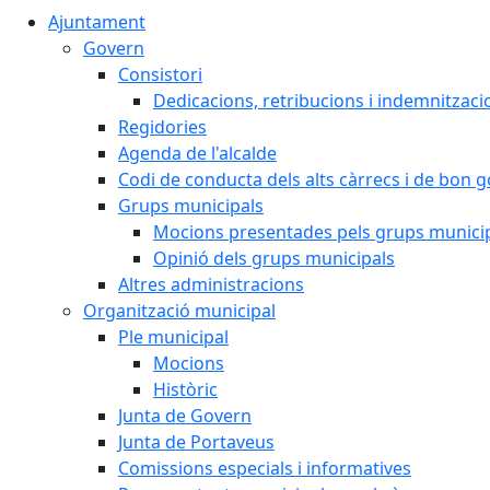
Ajuntament
Govern
Consistori
Dedicacions, retribucions i indemnitzaci
Regidories
Agenda de l'alcalde
Codi de conducta dels alts càrrecs i de bon 
Grups municipals
Mocions presentades pels grups munici
Opinió dels grups municipals
Altres administracions
Organització municipal
Ple municipal
Mocions
Històric
Junta de Govern
Junta de Portaveus
Comissions especials i informatives