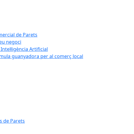
mercial de Parets
teu negoci
tel·ligència Artificial
rmula guanyadora per al comerç local
s de Parets