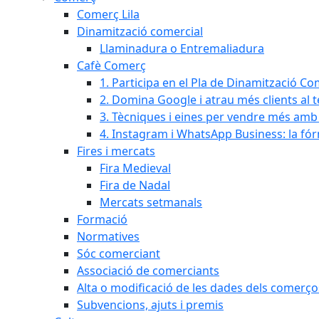
Comerç Lila
Dinamització comercial
Llaminadura o Entremaliadura
Cafè Comerç
1. Participa en el Pla de Dinamització Co
2. Domina Google i atrau més clients al 
3. Tècniques i eines per vendre més amb In
4. Instagram i WhatsApp Business: la fó
Fires i mercats
Fira Medieval
Fira de Nadal
Mercats setmanals
Formació
Normatives
Sóc comerciant
Associació de comerciants
Alta o modificació de les dades dels comerço
Subvencions, ajuts i premis