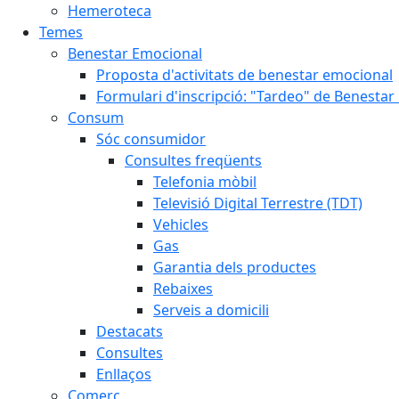
Hemeroteca
Temes
Benestar Emocional
Proposta d'activitats de benestar emocional
Formulari d'inscripció: "Tardeo" de Benesta
Consum
Sóc consumidor
Consultes freqüents
Telefonia mòbil
Televisió Digital Terrestre (TDT)
Vehicles
Gas
Garantia dels productes
Rebaixes
Serveis a domicili
Destacats
Consultes
Enllaços
Comerç