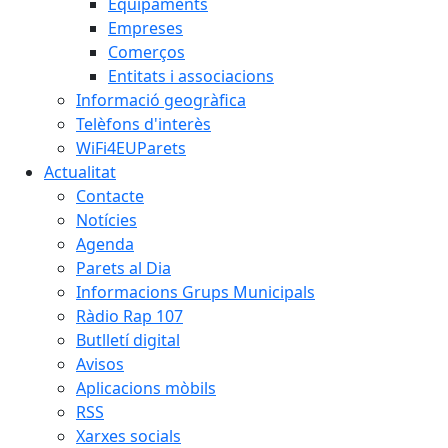
Equipaments
Empreses
Comerços
Entitats i associacions
Informació geogràfica
Telèfons d'interès
WiFi4EUParets
Actualitat
Contacte
Notícies
Agenda
Parets al Dia
Informacions Grups Municipals
Ràdio Rap 107
Butlletí digital
Avisos
Aplicacions mòbils
RSS
Xarxes socials