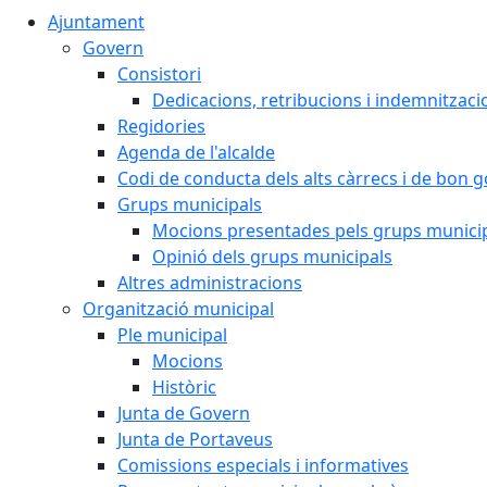
Ajuntament
Govern
Consistori
Dedicacions, retribucions i indemnitzaci
Regidories
Agenda de l'alcalde
Codi de conducta dels alts càrrecs i de bon 
Grups municipals
Mocions presentades pels grups munici
Opinió dels grups municipals
Altres administracions
Organització municipal
Ple municipal
Mocions
Històric
Junta de Govern
Junta de Portaveus
Comissions especials i informatives