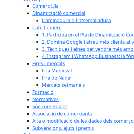
Comerç Lila
Dinamització comercial
Llaminadura o Entremaliadura
Cafè Comerç
1. Participa en el Pla de Dinamització Co
2. Domina Google i atrau més clients al 
3. Tècniques i eines per vendre més amb In
4. Instagram i WhatsApp Business: la fó
Fires i mercats
Fira Medieval
Fira de Nadal
Mercats setmanals
Formació
Normatives
Sóc comerciant
Associació de comerciants
Alta o modificació de les dades dels comerço
Subvencions, ajuts i premis