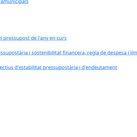
ramunicipals
el pressupost de l'any en curs
essupostària i sostenibilitat financera, regla de despesa i l
ctius d'estabilitat pressupostària i d'endeutament