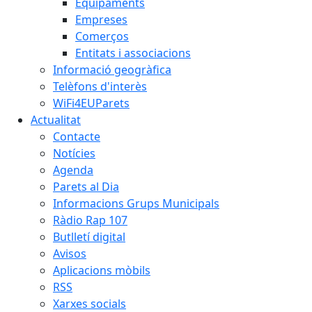
Equipaments
Empreses
Comerços
Entitats i associacions
Informació geogràfica
Telèfons d'interès
WiFi4EUParets
Actualitat
Contacte
Notícies
Agenda
Parets al Dia
Informacions Grups Municipals
Ràdio Rap 107
Butlletí digital
Avisos
Aplicacions mòbils
RSS
Xarxes socials