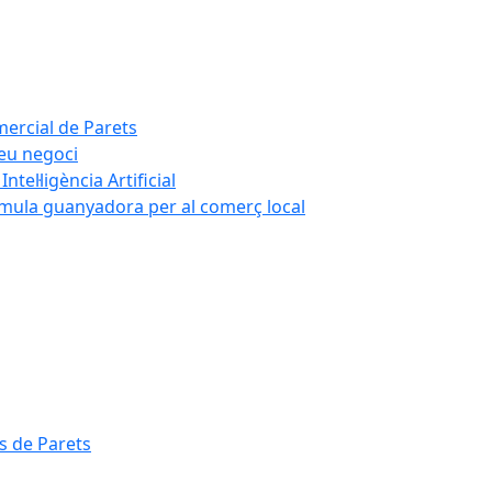
mercial de Parets
teu negoci
tel·ligència Artificial
rmula guanyadora per al comerç local
s de Parets