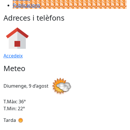
Publicacions
Adreces i telèfons
Accedeix
Meteo
Diumenge, 9 d’agost
D
T.Màx: 36°
T
T.Min: 22°
T
Tarda
T