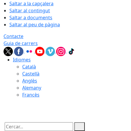
Saltar a la capçalera
Saltar al contingut
Saltar a documents
Saltar al peu de pàgina
Contacte
Guia de carrers
Idiomes
Català
Castellà
Anglès
Alemany
Francès
09.08.2026 | 11:02