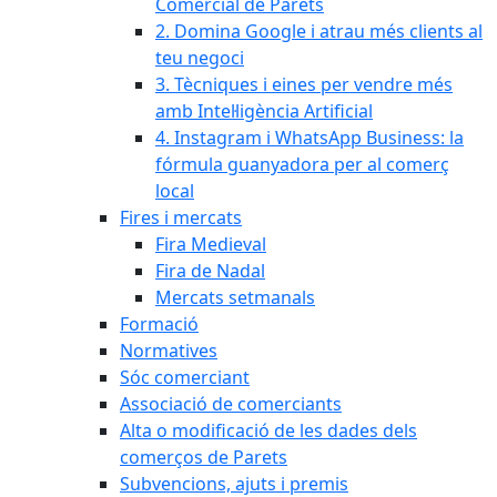
Comercial de Parets
2. Domina Google i atrau més clients al
teu negoci
3. Tècniques i eines per vendre més
amb Intel·ligència Artificial
4. Instagram i WhatsApp Business: la
fórmula guanyadora per al comerç
local
Fires i mercats
Fira Medieval
Fira de Nadal
Mercats setmanals
Formació
Normatives
Sóc comerciant
Associació de comerciants
Alta o modificació de les dades dels
comerços de Parets
Subvencions, ajuts i premis