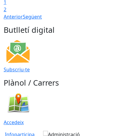
1
2
Anterior
Següent
Butlletí digital
Subscriu-te
Plànol / Carrers
Accedeix
Infoparticipa