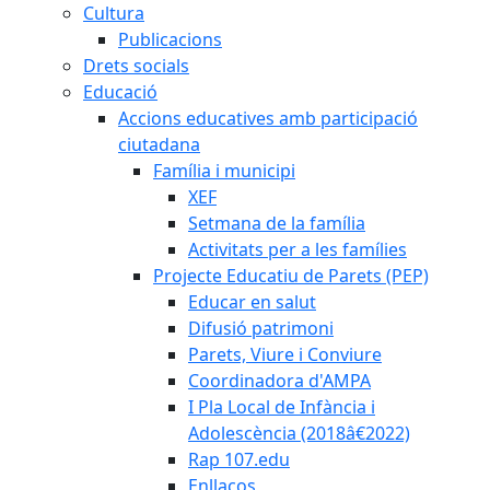
Cultura
Publicacions
Drets socials
Educació
Accions educatives amb participació
ciutadana
Família i municipi
XEF
Setmana de la família
Activitats per a les famílies
Projecte Educatiu de Parets (PEP)
Educar en salut
Difusió patrimoni
Parets, Viure i Conviure
Coordinadora d'AMPA
I Pla Local de Infància i
Adolescència (2018â€2022)
Rap 107.edu
Enllaços