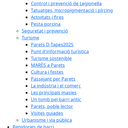
Control i prevenció de Legionel·la
Tatuatges, micropigmentació i pírcing
Activitats i fires
Pesta porcina
Seguretat i prevenció
Turisme
Parets D-Tapes2025
Punt d'informació turística
Turisme sostenible
MARÈS a Parets
Cultura i festes
Passejant per Parets
La indústria i el comerç
Les principals masies
Un tomb pel barri antic
Parets, poble lector
Visites guiades
Urbanisme i via pública
Regidories de barri