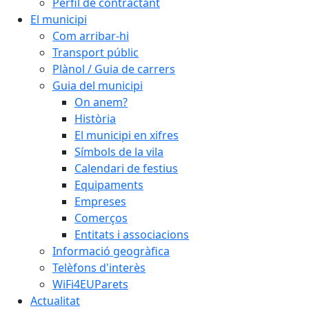
Perfil de contractant
El municipi
Com arribar-hi
Transport públic
Plànol / Guia de carrers
Guia del municipi
On anem?
Història
El municipi en xifres
Símbols de la vila
Calendari de festius
Equipaments
Empreses
Comerços
Entitats i associacions
Informació geogràfica
Telèfons d'interès
WiFi4EUParets
Actualitat