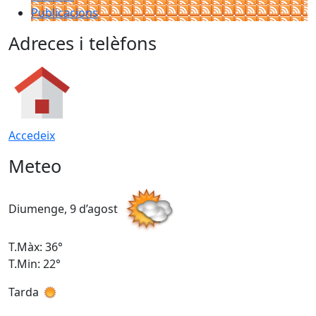
Publicacions
Adreces i telèfons
Accedeix
Meteo
Diumenge, 9 d’agost
D
T.Màx: 36°
T
T.Min: 22°
T
Tarda
T