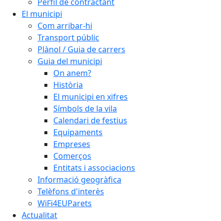
Perfil de contractant
El municipi
Com arribar-hi
Transport públic
Plànol / Guia de carrers
Guia del municipi
On anem?
Història
El municipi en xifres
Símbols de la vila
Calendari de festius
Equipaments
Empreses
Comerços
Entitats i associacions
Informació geogràfica
Telèfons d'interès
WiFi4EUParets
Actualitat