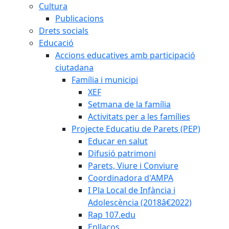
Cultura
Publicacions
Drets socials
Educació
Accions educatives amb participació
ciutadana
Família i municipi
XEF
Setmana de la família
Activitats per a les famílies
Projecte Educatiu de Parets (PEP)
Educar en salut
Difusió patrimoni
Parets, Viure i Conviure
Coordinadora d'AMPA
I Pla Local de Infància i
Adolescència (2018â€2022)
Rap 107.edu
Enllaços