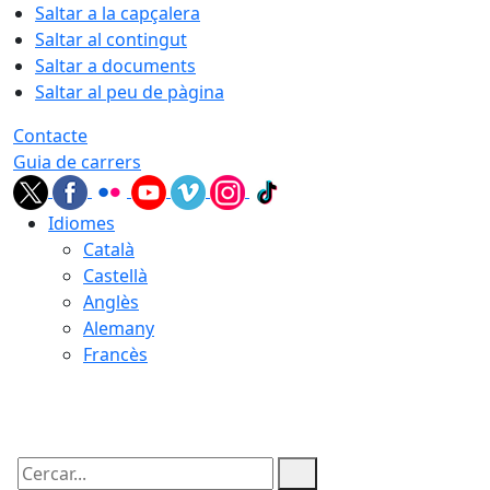
Saltar a la capçalera
Saltar al contingut
Saltar a documents
Saltar al peu de pàgina
Contacte
Guia de carrers
Idiomes
Català
Castellà
Anglès
Alemany
Francès
09.08.2026 | 12:57