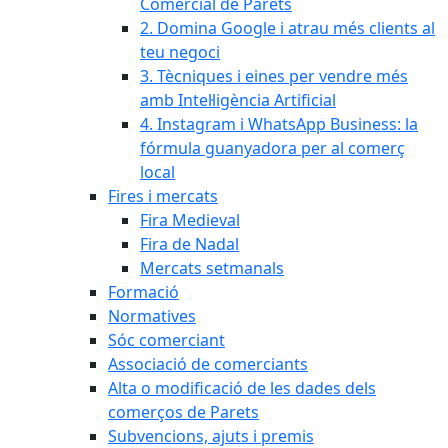
Comercial de Parets
2. Domina Google i atrau més clients al
teu negoci
3. Tècniques i eines per vendre més
amb Intel·ligència Artificial
4. Instagram i WhatsApp Business: la
fórmula guanyadora per al comerç
local
Fires i mercats
Fira Medieval
Fira de Nadal
Mercats setmanals
Formació
Normatives
Sóc comerciant
Associació de comerciants
Alta o modificació de les dades dels
comerços de Parets
Subvencions, ajuts i premis