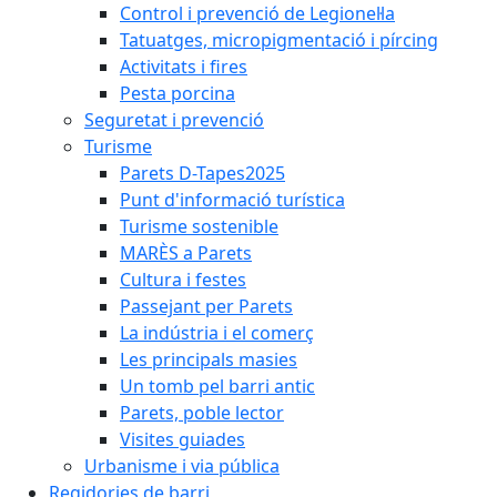
Control i prevenció de Legionel·la
Tatuatges, micropigmentació i pírcing
Activitats i fires
Pesta porcina
Seguretat i prevenció
Turisme
Parets D-Tapes2025
Punt d'informació turística
Turisme sostenible
MARÈS a Parets
Cultura i festes
Passejant per Parets
La indústria i el comerç
Les principals masies
Un tomb pel barri antic
Parets, poble lector
Visites guiades
Urbanisme i via pública
Regidories de barri