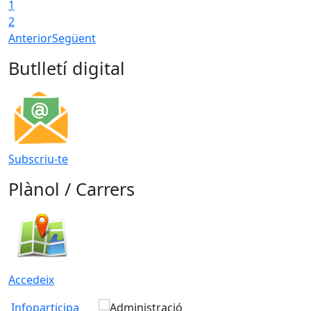
1
2
Anterior
Següent
Butlletí digital
Subscriu-te
Plànol / Carrers
Accedeix
Infoparticipa