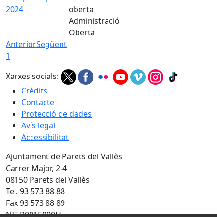
2024
Administració
Oberta
Anterior
Següent
1
Xarxes socials:
Crèdits
Contacte
Protecció de dades
Avís legal
Accessibilitat
Ajuntament de Parets del Vallès
Carrer Major, 2-4
08150 Parets del Vallès
Tel. 93 573 88 88
Fax 93 573 88 89
NIF P0815800H