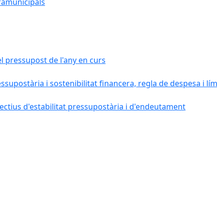
ramunicipals
el pressupost de l'any en curs
essupostària i sostenibilitat financera, regla de despesa i l
ctius d'estabilitat pressupostària i d'endeutament