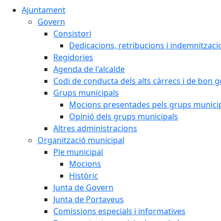
Ajuntament
Govern
Consistori
Dedicacions, retribucions i indemnitzaci
Regidories
Agenda de l'alcalde
Codi de conducta dels alts càrrecs i de bon 
Grups municipals
Mocions presentades pels grups munici
Opinió dels grups municipals
Altres administracions
Organització municipal
Ple municipal
Mocions
Històric
Junta de Govern
Junta de Portaveus
Comissions especials i informatives