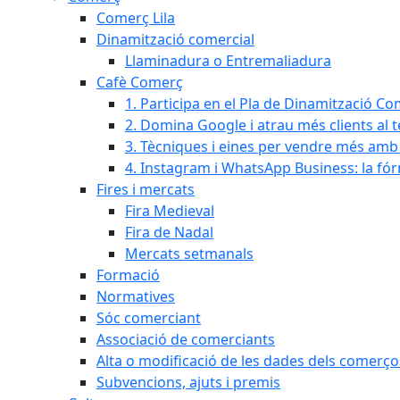
Comerç Lila
Dinamització comercial
Llaminadura o Entremaliadura
Cafè Comerç
1. Participa en el Pla de Dinamització Co
2. Domina Google i atrau més clients al 
3. Tècniques i eines per vendre més amb In
4. Instagram i WhatsApp Business: la fó
Fires i mercats
Fira Medieval
Fira de Nadal
Mercats setmanals
Formació
Normatives
Sóc comerciant
Associació de comerciants
Alta o modificació de les dades dels comerço
Subvencions, ajuts i premis