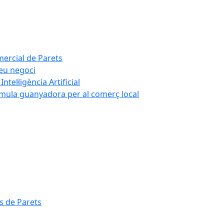
mercial de Parets
teu negoci
tel·ligència Artificial
rmula guanyadora per al comerç local
s de Parets