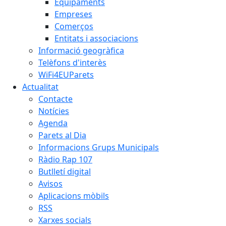
Equipaments
Empreses
Comerços
Entitats i associacions
Informació geogràfica
Telèfons d'interès
WiFi4EUParets
Actualitat
Contacte
Notícies
Agenda
Parets al Dia
Informacions Grups Municipals
Ràdio Rap 107
Butlletí digital
Avisos
Aplicacions mòbils
RSS
Xarxes socials