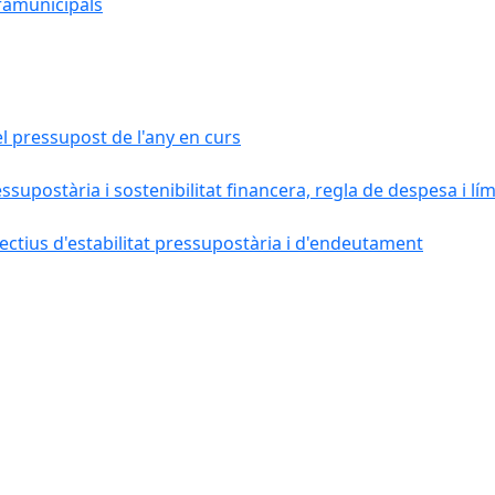
ramunicipals
el pressupost de l'any en curs
essupostària i sostenibilitat financera, regla de despesa i l
ctius d'estabilitat pressupostària i d'endeutament