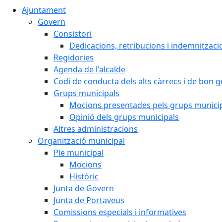
Ajuntament
Govern
Consistori
Dedicacions, retribucions i indemnitzaci
Regidories
Agenda de l'alcalde
Codi de conducta dels alts càrrecs i de bon 
Grups municipals
Mocions presentades pels grups munici
Opinió dels grups municipals
Altres administracions
Organització municipal
Ple municipal
Mocions
Històric
Junta de Govern
Junta de Portaveus
Comissions especials i informatives