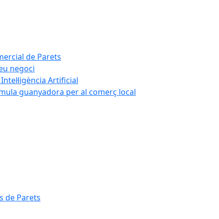
mercial de Parets
teu negoci
tel·ligència Artificial
rmula guanyadora per al comerç local
s de Parets