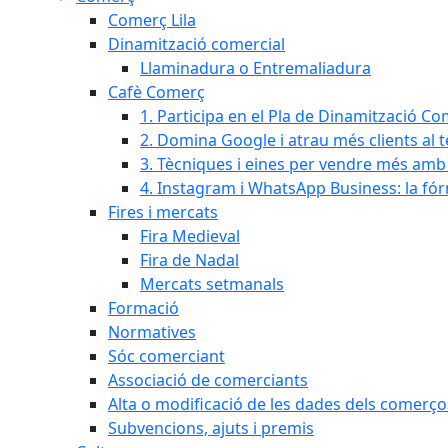
Comerç Lila
Dinamització comercial
Llaminadura o Entremaliadura
Cafè Comerç
1. Participa en el Pla de Dinamització Co
2. Domina Google i atrau més clients al 
3. Tècniques i eines per vendre més amb In
4. Instagram i WhatsApp Business: la fó
Fires i mercats
Fira Medieval
Fira de Nadal
Mercats setmanals
Formació
Normatives
Sóc comerciant
Associació de comerciants
Alta o modificació de les dades dels comerço
Subvencions, ajuts i premis