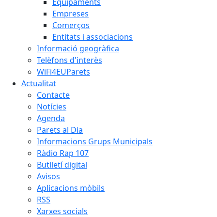
Equipaments
Empreses
Comerços
Entitats i associacions
Informació geogràfica
Telèfons d'interès
WiFi4EUParets
Actualitat
Contacte
Notícies
Agenda
Parets al Dia
Informacions Grups Municipals
Ràdio Rap 107
Butlletí digital
Avisos
Aplicacions mòbils
RSS
Xarxes socials