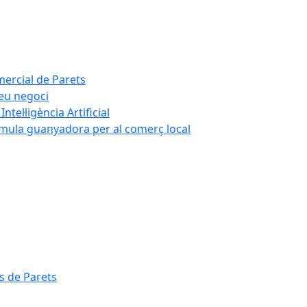
mercial de Parets
teu negoci
tel·ligència Artificial
rmula guanyadora per al comerç local
s de Parets