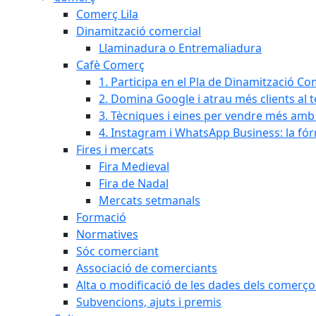
Comerç Lila
Dinamització comercial
Llaminadura o Entremaliadura
Cafè Comerç
1. Participa en el Pla de Dinamització Co
2. Domina Google i atrau més clients al 
3. Tècniques i eines per vendre més amb In
4. Instagram i WhatsApp Business: la fó
Fires i mercats
Fira Medieval
Fira de Nadal
Mercats setmanals
Formació
Normatives
Sóc comerciant
Associació de comerciants
Alta o modificació de les dades dels comerço
Subvencions, ajuts i premis