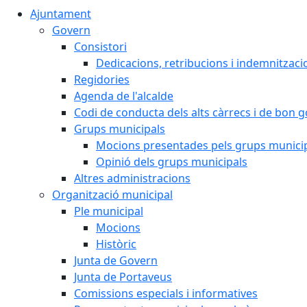
Ajuntament
Govern
Consistori
Dedicacions, retribucions i indemnitzaci
Regidories
Agenda de l'alcalde
Codi de conducta dels alts càrrecs i de bon 
Grups municipals
Mocions presentades pels grups munici
Opinió dels grups municipals
Altres administracions
Organització municipal
Ple municipal
Mocions
Històric
Junta de Govern
Junta de Portaveus
Comissions especials i informatives