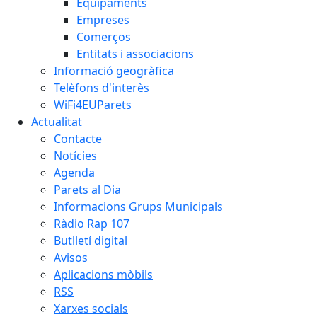
Equipaments
Empreses
Comerços
Entitats i associacions
Informació geogràfica
Telèfons d'interès
WiFi4EUParets
Actualitat
Contacte
Notícies
Agenda
Parets al Dia
Informacions Grups Municipals
Ràdio Rap 107
Butlletí digital
Avisos
Aplicacions mòbils
RSS
Xarxes socials