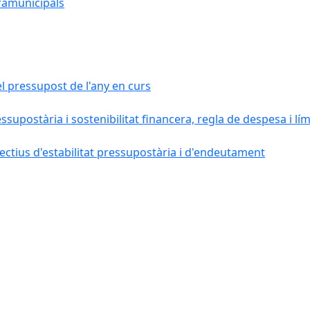
ramunicipals
el pressupost de l'any en curs
essupostària i sostenibilitat financera, regla de despesa i l
ctius d'estabilitat pressupostària i d'endeutament