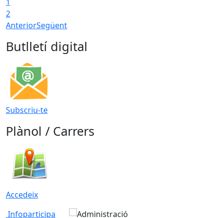
1
2
Anterior
Següent
Butlletí digital
Subscriu-te
Plànol / Carrers
Accedeix
Infoparticipa