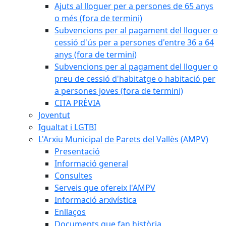
Ajuts al lloguer per a persones de 65 anys
o més (fora de termini)
Subvencions per al pagament del lloguer o
cessió d'ús per a persones d'entre 36 a 64
anys (fora de termini)
Subvencions per al pagament del lloguer o
preu de cessió d'habitatge o habitació per
a persones joves (fora de termini)
CITA PRÈVIA
Joventut
Igualtat i LGTBI
L'Arxiu Municipal de Parets del Vallès (AMPV)
Presentació
Informació general
Consultes
Serveis que ofereix l'AMPV
Informació arxivística
Enllaços
Documents que fan història