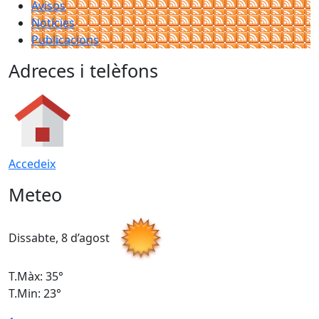
Avisos
Notícies
Publicacions
Adreces i telèfons
Accedeix
Meteo
Dissabte, 8 d’agost
D
T.Màx: 35°
T
T.Min: 23°
T