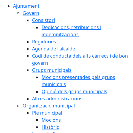
Ajuntament
Govern
Consistori
Dedicacions, retribucions i
indemnitzacions
Regidories
Agenda de l'alcalde
Codi de conducta dels alts càrrecs i de bon
govern
Grups municipals
Mocions presentades pels grups
municipals
Opinió dels grups municipals
Altres administracions
Organització municipal
Ple municipal
Mocions
Històric