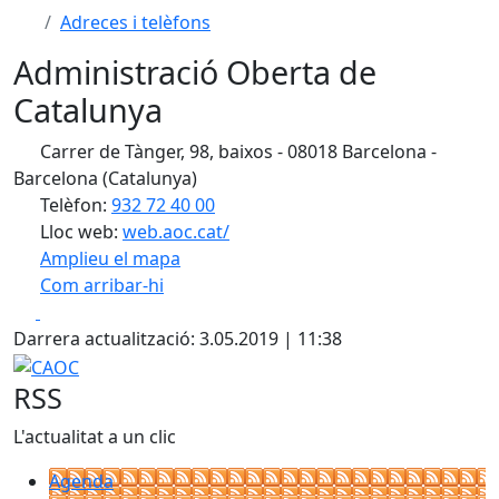
Adreces i telèfons
Administració Oberta de
Catalunya
Carrer de Tànger, 98, baixos - 08018 Barcelona -
Barcelona (Catalunya)
Telèfon:
932 72 40 00
Lloc web:
web.aoc.cat/
Amplieu el mapa
Com arribar-hi
Leaflet
| ©
OpenStreetMap
contributors
Facebook
X
+
Darrera actualització: 3.05.2019 | 11:38
−
CAOC
RSS
L'actualitat a un clic
Agenda