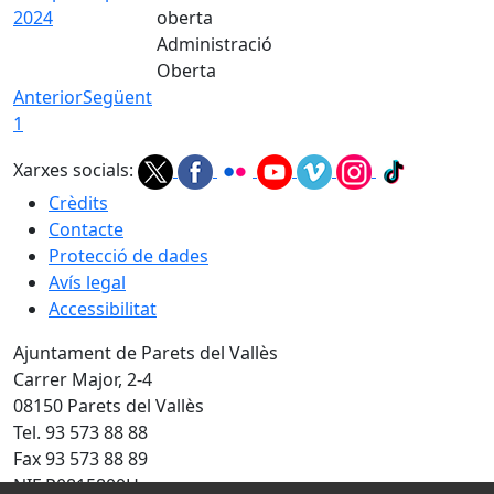
2024
Administració
Oberta
Anterior
Següent
1
Xarxes socials:
Crèdits
Contacte
Protecció de dades
Avís legal
Accessibilitat
Ajuntament de Parets del Vallès
Carrer Major, 2-4
08150 Parets del Vallès
Tel. 93 573 88 88
Fax 93 573 88 89
NIF P0815800H