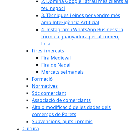
2. Domina Google i atrau més clients al
teu negoci
3. Tècniques i eines per vendre més
amb Intel·ligència Artificial
4. Instagram i WhatsApp Business: la
fórmula guanyadora per al comerç
local
Fires i mercats
Fira Medieval
Fira de Nadal
Mercats setmanals
Formació
Normatives
Sóc comerciant
Associació de comerciants
Alta o modificació de les dades dels
comerços de Parets
Subvencions, ajuts i premis
Cultura