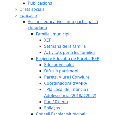
Publicacions
Drets socials
Educació
Accions educatives amb participació
ciutadana
Família i municipi
XEF
Setmana de la família
Activitats per a les famílies
Projecte Educatiu de Parets (PEP)
Educar en salut
Difusió patrimoni
Parets, Viure i Conviure
Coordinadora d'AMPA
I Pla Local de Infància i
Adolescència (2018â€2022)
Rap 107.edu
Enllaços
Consell Escolar Municipal