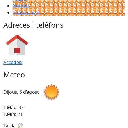
Notícies
Publicacions
Adreces i telèfons
Accedeix
Meteo
Dijous, 6 d’agost
D
T.Màx: 33°
T
T.Min: 21°
T
Tarda
T