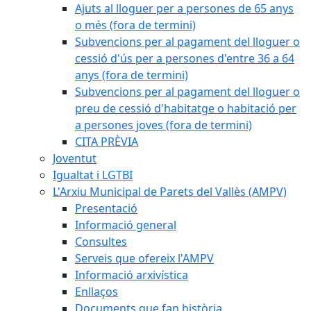
Ajuts al lloguer per a persones de 65 anys
o més (fora de termini)
Subvencions per al pagament del lloguer o
cessió d'ús per a persones d'entre 36 a 64
anys (fora de termini)
Subvencions per al pagament del lloguer o
preu de cessió d'habitatge o habitació per
a persones joves (fora de termini)
CITA PRÈVIA
Joventut
Igualtat i LGTBI
L'Arxiu Municipal de Parets del Vallès (AMPV)
Presentació
Informació general
Consultes
Serveis que ofereix l'AMPV
Informació arxivística
Enllaços
Documents que fan història