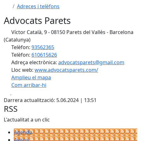
Adreces i telèfons
Advocats Parets
Víctor Català, 9 - 08150 Parets del Vallès - Barcelona
(Catalunya)
Telèfon:
93562365
Telèfon:
610615626
Adreça electrònica:
advocatsparets@gmail.com
Lloc web:
www.advocatsparets.com/
Amplieu el mapa
Com arribar-hi
Leaflet
| ©
OpenStreetMap
contributors
Facebook
X
+
Darrera actualització: 5.06.2024 | 13:51
−
RSS
L'actualitat a un clic
Agenda
Avisos