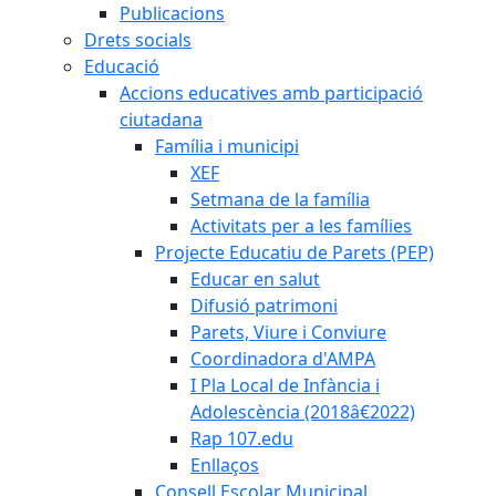
Publicacions
Drets socials
Educació
Accions educatives amb participació
ciutadana
Família i municipi
XEF
Setmana de la família
Activitats per a les famílies
Projecte Educatiu de Parets (PEP)
Educar en salut
Difusió patrimoni
Parets, Viure i Conviure
Coordinadora d'AMPA
I Pla Local de Infància i
Adolescència (2018â€2022)
Rap 107.edu
Enllaços
Consell Escolar Municipal