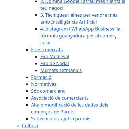
2. Domina Google i atrau més clients al
teu negoci
3. Tècniques i eines per vendre més
amb Intel·ligència Artificial
4. Instagram i WhatsApp Business: la
fórmula guanyadora per al comerç
local
Fires i mercats
Fira Medieval
Fira de Nadal
Mercats setmanals
Formació
Normatives
Sóc comerciant
Associació de comerciants
Alta o modificació de les dades dels
comerços de Parets
Subvencions, ajuts i premis
Cultura