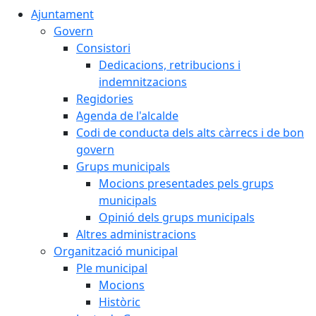
Ajuntament
Govern
Consistori
Dedicacions, retribucions i
indemnitzacions
Regidories
Agenda de l'alcalde
Codi de conducta dels alts càrrecs i de bon
govern
Grups municipals
Mocions presentades pels grups
municipals
Opinió dels grups municipals
Altres administracions
Organització municipal
Ple municipal
Mocions
Històric