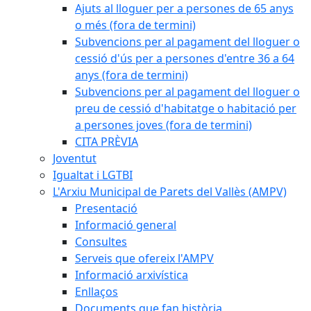
Ajuts al lloguer per a persones de 65 anys
o més (fora de termini)
Subvencions per al pagament del lloguer o
cessió d'ús per a persones d'entre 36 a 64
anys (fora de termini)
Subvencions per al pagament del lloguer o
preu de cessió d'habitatge o habitació per
a persones joves (fora de termini)
CITA PRÈVIA
Joventut
Igualtat i LGTBI
L'Arxiu Municipal de Parets del Vallès (AMPV)
Presentació
Informació general
Consultes
Serveis que ofereix l'AMPV
Informació arxivística
Enllaços
Documents que fan història