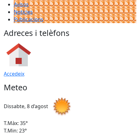
Avisos
Notícies
Publicacions
Adreces i telèfons
Accedeix
Meteo
Dissabte, 8 d’agost
D
T.Màx: 35°
T
T.Min: 23°
T