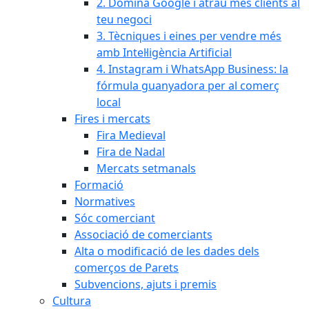
2. Domina Google i atrau més clients al
teu negoci
3. Tècniques i eines per vendre més
amb Intel·ligència Artificial
4. Instagram i WhatsApp Business: la
fórmula guanyadora per al comerç
local
Fires i mercats
Fira Medieval
Fira de Nadal
Mercats setmanals
Formació
Normatives
Sóc comerciant
Associació de comerciants
Alta o modificació de les dades dels
comerços de Parets
Subvencions, ajuts i premis
Cultura