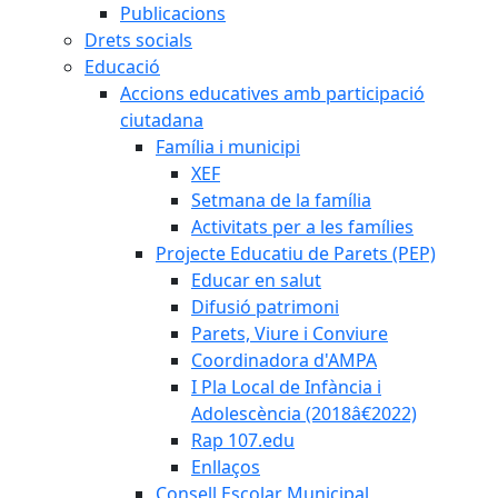
Publicacions
Drets socials
Educació
Accions educatives amb participació
ciutadana
Família i municipi
XEF
Setmana de la família
Activitats per a les famílies
Projecte Educatiu de Parets (PEP)
Educar en salut
Difusió patrimoni
Parets, Viure i Conviure
Coordinadora d'AMPA
I Pla Local de Infància i
Adolescència (2018â€2022)
Rap 107.edu
Enllaços
Consell Escolar Municipal