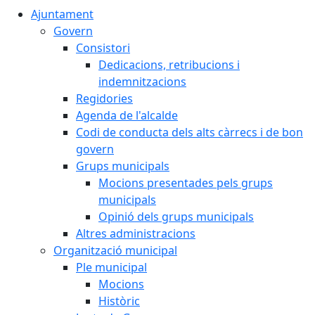
Ajuntament
Govern
Consistori
Dedicacions, retribucions i
indemnitzacions
Regidories
Agenda de l'alcalde
Codi de conducta dels alts càrrecs i de bon
govern
Grups municipals
Mocions presentades pels grups
municipals
Opinió dels grups municipals
Altres administracions
Organització municipal
Ple municipal
Mocions
Històric