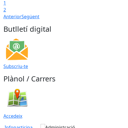
1
2
Anterior
Següent
Butlletí digital
Subscriu-te
Plànol / Carrers
Accedeix
Infoparticipa