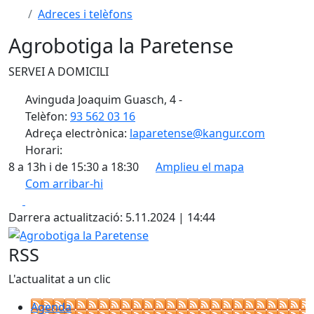
Adreces i telèfons
Agrobotiga la Paretense
SERVEI A DOMICILI
Avinguda Joaquim Guasch, 4 -
Telèfon:
93 562 03 16
Adreça electrònica:
laparetense@kangur.com
Horari:
8 a 13h i de 15:30 a 18:30
Amplieu el mapa
Com arribar-hi
Leaflet
| ©
OpenStreetMap
contributors
Facebook
X
+
Darrera actualització: 5.11.2024 | 14:44
−
Agrobotiga la Paretense
RSS
L'actualitat a un clic
Agenda