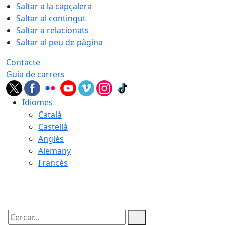
Saltar a la capçalera
Saltar al contingut
Saltar a relacionats
Saltar al peu de pàgina
Contacte
Guia de carrers
Idiomes
Català
Castellà
Anglès
Alemany
Francès
06.08.2026 | 03:23