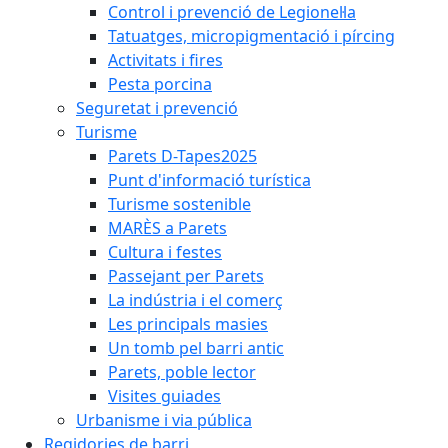
Control i prevenció de Legionel·la
Tatuatges, micropigmentació i pírcing
Activitats i fires
Pesta porcina
Seguretat i prevenció
Turisme
Parets D-Tapes2025
Punt d'informació turística
Turisme sostenible
MARÈS a Parets
Cultura i festes
Passejant per Parets
La indústria i el comerç
Les principals masies
Un tomb pel barri antic
Parets, poble lector
Visites guiades
Urbanisme i via pública
Regidories de barri