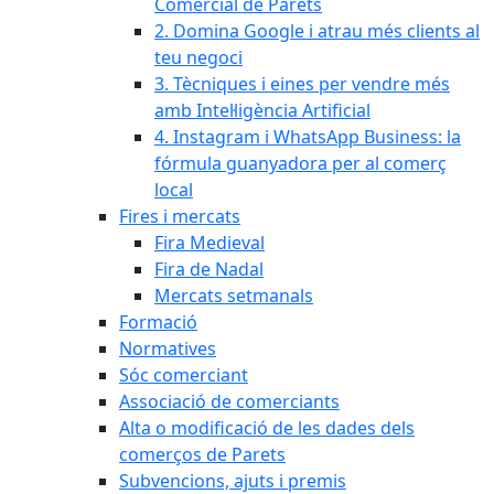
Comercial de Parets
2. Domina Google i atrau més clients al
teu negoci
3. Tècniques i eines per vendre més
amb Intel·ligència Artificial
4. Instagram i WhatsApp Business: la
fórmula guanyadora per al comerç
local
Fires i mercats
Fira Medieval
Fira de Nadal
Mercats setmanals
Formació
Normatives
Sóc comerciant
Associació de comerciants
Alta o modificació de les dades dels
comerços de Parets
Subvencions, ajuts i premis