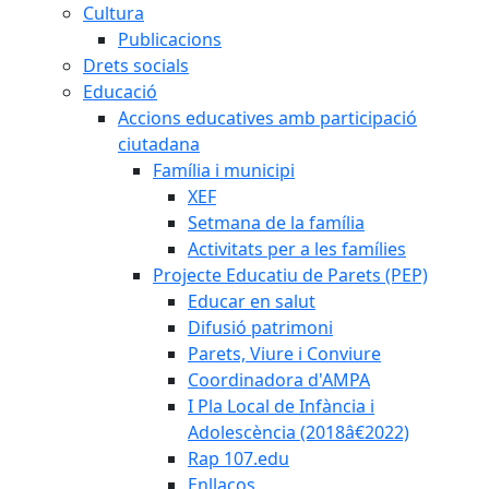
Cultura
Publicacions
Drets socials
Educació
Accions educatives amb participació
ciutadana
Família i municipi
XEF
Setmana de la família
Activitats per a les famílies
Projecte Educatiu de Parets (PEP)
Educar en salut
Difusió patrimoni
Parets, Viure i Conviure
Coordinadora d'AMPA
I Pla Local de Infància i
Adolescència (2018â€2022)
Rap 107.edu
Enllaços