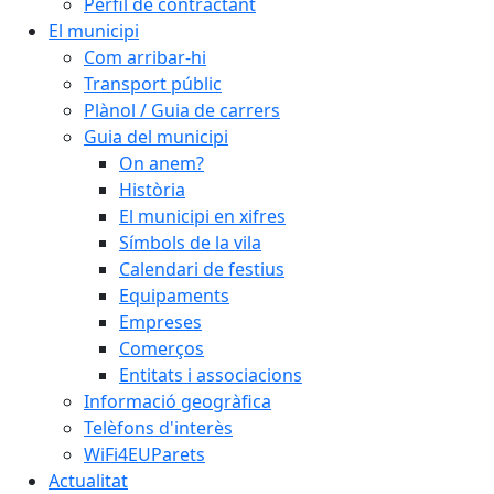
Perfil de contractant
El municipi
Com arribar-hi
Transport públic
Plànol / Guia de carrers
Guia del municipi
On anem?
Història
El municipi en xifres
Símbols de la vila
Calendari de festius
Equipaments
Empreses
Comerços
Entitats i associacions
Informació geogràfica
Telèfons d'interès
WiFi4EUParets
Actualitat