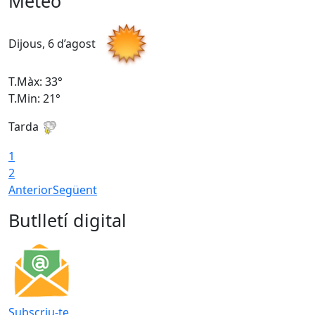
Meteo
Dijous, 6 d’agost
D
T.Màx: 33°
T
T.Min: 21°
T
Tarda
T
1
2
Anterior
Següent
Butlletí digital
Subscriu-te