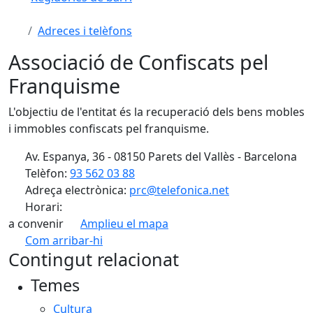
Adreces i telèfons
Associació de Confiscats pel
Franquisme
L'objectiu de l'entitat és la recuperació dels bens mobles
i immobles confiscats pel franquisme.
Av. Espanya, 36 - 08150 Parets del Vallès - Barcelona
Telèfon:
93 562 03 88
Adreça electrònica:
prc@telefonica.net
Horari:
a convenir
Amplieu el mapa
Com arribar-hi
Leaflet
| ©
OpenStreetMap
contributors
Contingut relacionat
+
Temes
−
Cultura