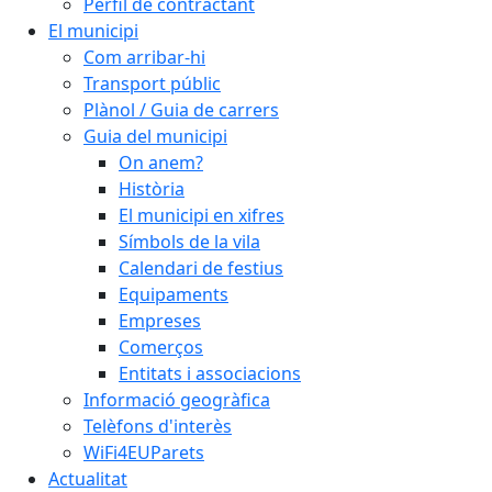
Perfil de contractant
El municipi
Com arribar-hi
Transport públic
Plànol / Guia de carrers
Guia del municipi
On anem?
Història
El municipi en xifres
Símbols de la vila
Calendari de festius
Equipaments
Empreses
Comerços
Entitats i associacions
Informació geogràfica
Telèfons d'interès
WiFi4EUParets
Actualitat