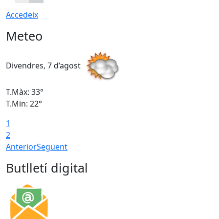
Accedeix
Meteo
Divendres, 7 d’agost
D
T.Màx: 33°
T
T.Min: 22°
T
1
2
Anterior
Següent
Butlletí digital