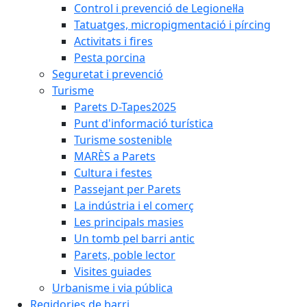
Control i prevenció de Legionel·la
Tatuatges, micropigmentació i pírcing
Activitats i fires
Pesta porcina
Seguretat i prevenció
Turisme
Parets D-Tapes2025
Punt d'informació turística
Turisme sostenible
MARÈS a Parets
Cultura i festes
Passejant per Parets
La indústria i el comerç
Les principals masies
Un tomb pel barri antic
Parets, poble lector
Visites guiades
Urbanisme i via pública
Regidories de barri