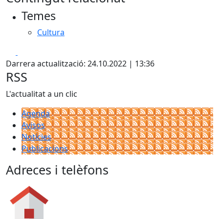
+
Temes
−
Cultura
Facebook
X
Darrera actualització: 24.10.2022 | 13:36
RSS
L'actualitat a un clic
Agenda
Avisos
Notícies
Publicacions
Adreces i telèfons