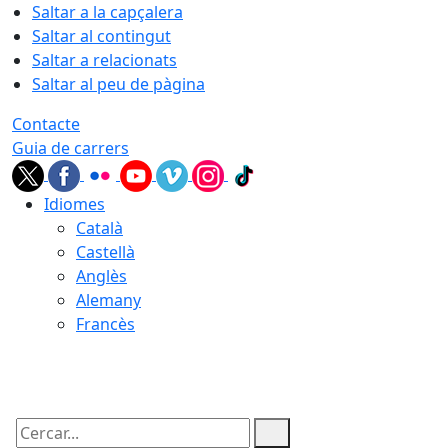
Saltar a la capçalera
Saltar al contingut
Saltar a relacionats
Saltar al peu de pàgina
Contacte
Guia de carrers
Idiomes
Català
Castellà
Anglès
Alemany
Francès
06.08.2026 | 17:26