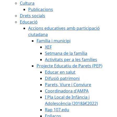
Cultura
Publicacions
Drets socials
Educació
Accions educatives amb participació
ciutadana
Família i municipi
XEF
Setmana de la família
Activitats per a les famílies
Projecte Educatiu de Parets (PEP)
Educar en salut
Difusió patrimoni
Parets, Viure i Conviure
Coordinadora d'AMPA
I Pla Local de Infància i
Adolescència (2018â€2022)
Rap 107.edu
Enllaços