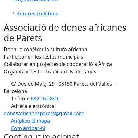
Adreces i telèfons
Associació de dones africanes
de Parets
Donar a conèixer la cultura africana
Participar en les festes municipals
Col·laborar en projectes de cooperació a Àfrica
Organitzar festes tradicionals africanes
C/ Dos de Maig, 29 - 08150 Parets del Vallès -
Barcelona
Telèfon:
632 162 899
Adreça electrònica:
donesafricanesparets@gmail.com
Amplieu el mapa
Com arribar-hi
Leaflet
| ©
OpenStreetMap
contributors
Contingut relacionat