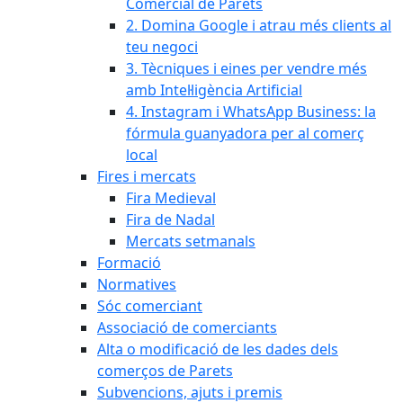
Comercial de Parets
2. Domina Google i atrau més clients al
teu negoci
3. Tècniques i eines per vendre més
amb Intel·ligència Artificial
4. Instagram i WhatsApp Business: la
fórmula guanyadora per al comerç
local
Fires i mercats
Fira Medieval
Fira de Nadal
Mercats setmanals
Formació
Normatives
Sóc comerciant
Associació de comerciants
Alta o modificació de les dades dels
comerços de Parets
Subvencions, ajuts i premis