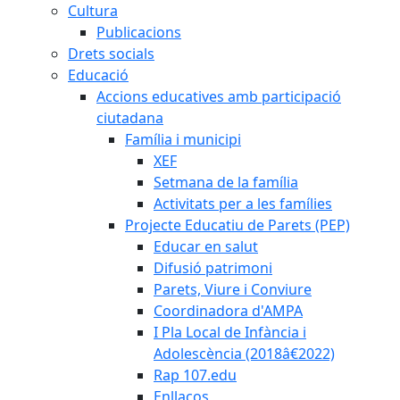
Cultura
Publicacions
Drets socials
Educació
Accions educatives amb participació
ciutadana
Família i municipi
XEF
Setmana de la família
Activitats per a les famílies
Projecte Educatiu de Parets (PEP)
Educar en salut
Difusió patrimoni
Parets, Viure i Conviure
Coordinadora d'AMPA
I Pla Local de Infància i
Adolescència (2018â€2022)
Rap 107.edu
Enllaços