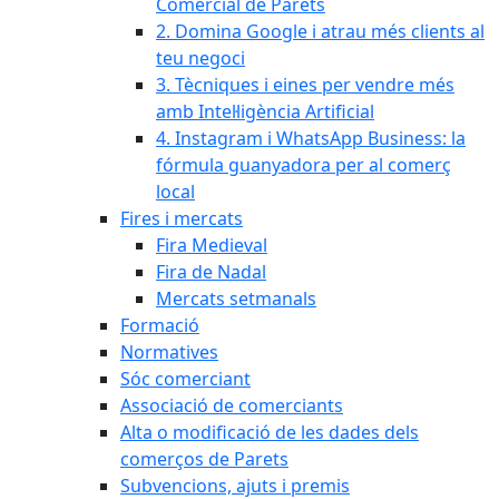
Comercial de Parets
2. Domina Google i atrau més clients al
teu negoci
3. Tècniques i eines per vendre més
amb Intel·ligència Artificial
4. Instagram i WhatsApp Business: la
fórmula guanyadora per al comerç
local
Fires i mercats
Fira Medieval
Fira de Nadal
Mercats setmanals
Formació
Normatives
Sóc comerciant
Associació de comerciants
Alta o modificació de les dades dels
comerços de Parets
Subvencions, ajuts i premis