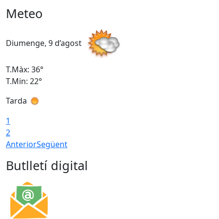
Meteo
Diumenge, 9 d’agost
D
T.Màx: 36°
T
T.Min: 22°
T
Tarda
T
1
2
Anterior
Següent
Butlletí digital