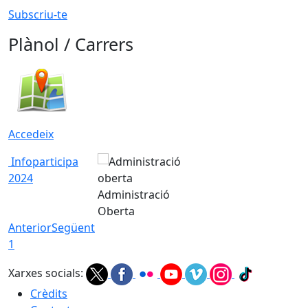
Subscriu-te
Plànol / Carrers
Accedeix
Infoparticipa
2024
Administració
Oberta
Anterior
Següent
1
Xarxes socials:
Crèdits