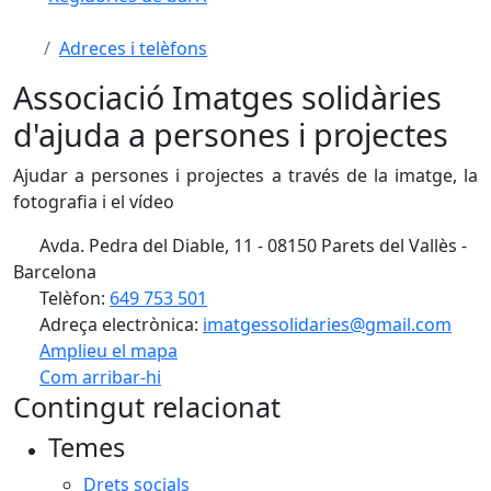
Adreces i telèfons
Associació Imatges solidàries
d'ajuda a persones i projectes
Ajudar a persones i projectes a través de la imatge, la
fotografia i el vídeo
Avda. Pedra del Diable, 11 - 08150 Parets del Vallès -
Barcelona
Telèfon:
649 753 501
Adreça electrònica:
imatgessolidaries@gmail.com
Amplieu el mapa
Com arribar-hi
Leaflet
| ©
OpenStreetMap
contributors
Contingut relacionat
+
Temes
−
Drets socials