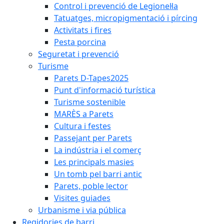
Control i prevenció de Legionel·la
Tatuatges, micropigmentació i pírcing
Activitats i fires
Pesta porcina
Seguretat i prevenció
Turisme
Parets D-Tapes2025
Punt d'informació turística
Turisme sostenible
MARÈS a Parets
Cultura i festes
Passejant per Parets
La indústria i el comerç
Les principals masies
Un tomb pel barri antic
Parets, poble lector
Visites guiades
Urbanisme i via pública
Regidories de barri