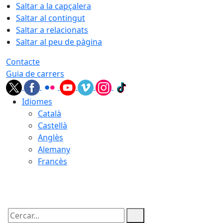
Saltar a la capçalera
Saltar al contingut
Saltar a relacionats
Saltar al peu de pàgina
Contacte
Guia de carrers
Idiomes
Català
Castellà
Anglès
Alemany
Francès
09.08.2026 | 09:46