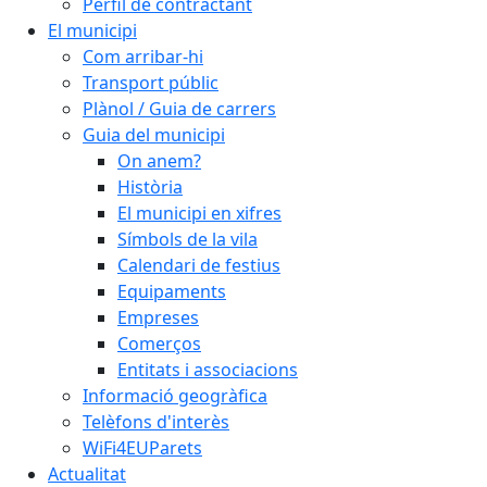
Perfil de contractant
El municipi
Com arribar-hi
Transport públic
Plànol / Guia de carrers
Guia del municipi
On anem?
Història
El municipi en xifres
Símbols de la vila
Calendari de festius
Equipaments
Empreses
Comerços
Entitats i associacions
Informació geogràfica
Telèfons d'interès
WiFi4EUParets
Actualitat