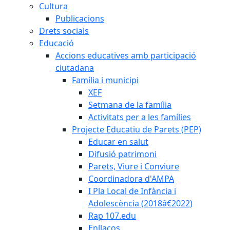
Cultura
Publicacions
Drets socials
Educació
Accions educatives amb participació
ciutadana
Família i municipi
XEF
Setmana de la família
Activitats per a les famílies
Projecte Educatiu de Parets (PEP)
Educar en salut
Difusió patrimoni
Parets, Viure i Conviure
Coordinadora d'AMPA
I Pla Local de Infància i
Adolescència (2018â€2022)
Rap 107.edu
Enllaços