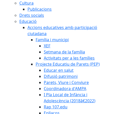
Cultura
Publicacions
Drets socials
Educació
Accions educatives amb participació
ciutadana
Família i municipi
XEF
Setmana de la família
Activitats per a les famílies
Projecte Educatiu de Parets (PEP)
Educar en salut
Difusió patrimoni
Parets, Viure i Conviure
Coordinadora d'AMPA
I Pla Local de Infància i
Adolescència (2018â€2022)
Rap 107.edu
Enllaços