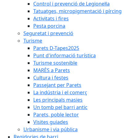
Control i prevenció de Legionel·la
Tatuatges, micropigmentació i pírcing
Activitats i fires
Pesta porcina
Seguretat i prevenció
Turisme
Parets D-Tapes2025
Punt d'informació turística
Turisme sostenible
MARÈS a Parets
Cultura i festes
Passejant per Parets
La indústria i el comerç
Les principals masies
Un tomb pel barri antic
Parets, poble lector
Visites guiades
Urbanisme i via pública
Regidories de barri