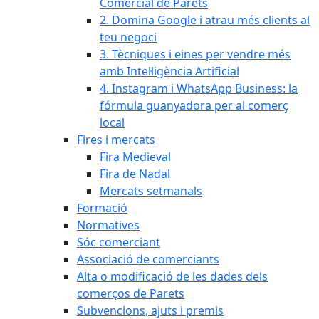
Comercial de Parets
2. Domina Google i atrau més clients al
teu negoci
3. Tècniques i eines per vendre més
amb Intel·ligència Artificial
4. Instagram i WhatsApp Business: la
fórmula guanyadora per al comerç
local
Fires i mercats
Fira Medieval
Fira de Nadal
Mercats setmanals
Formació
Normatives
Sóc comerciant
Associació de comerciants
Alta o modificació de les dades dels
comerços de Parets
Subvencions, ajuts i premis