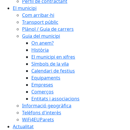
Perfil de contractant
El municipi
Com arribar-hi
Transport públic
Plànol / Guia de carrers
Guia del municipi
On anem?
Història
El municipi en xifres
Símbols de la vila
Calendari de festius
Equipaments
Empreses
Comerços
Entitats i associacions
Informació geogràfica
Telèfons d'interès
WiFi4EUParets
Actualitat