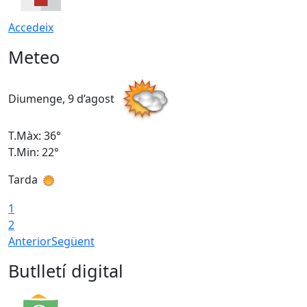
Accedeix
Meteo
Diumenge, 9 d’agost
D
T.Màx: 36°
T
T.Min: 22°
T
Tarda
T
1
2
Anterior
Següent
Butlletí digital