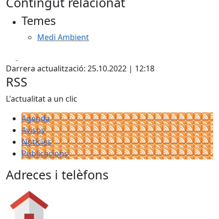
Contingut relacionat
+
Temes
−
Medi Ambient
Facebook
X
Darrera actualització: 25.10.2022 | 12:18
RSS
L'actualitat a un clic
Agenda
Avisos
Notícies
Publicacions
Adreces i telèfons