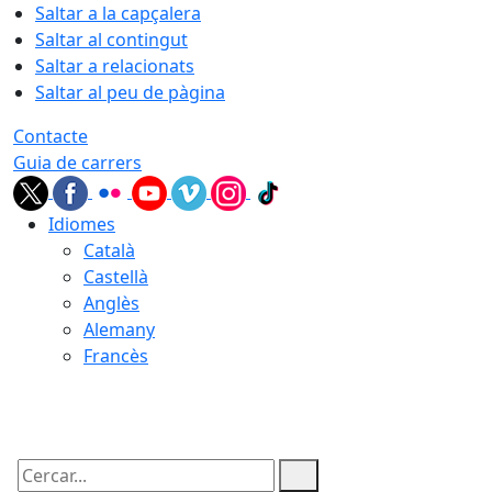
Saltar a la capçalera
Saltar al contingut
Saltar a relacionats
Saltar al peu de pàgina
Contacte
Guia de carrers
Idiomes
Català
Castellà
Anglès
Alemany
Francès
08.08.2026 | 19:04