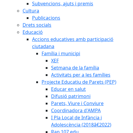
Subvencions, ajuts i premis
Cultura
Publicacions
Drets socials
Educació
Accions educatives amb participació
ciutadana
Família i municipi
XEF
Setmana de la família
Activitats per a les famílies
Projecte Educatiu de Parets (PEP)
Educar en salut
Difusió patrimoni
Parets, Viure i Conviure
Coordinadora d'AMPA
I Pla Local de Infància i
Adolescència (2018â€2022)
Rap 107.edu