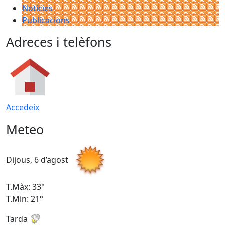
Notícies
Publicacions
Adreces i telèfons
Accedeix
Meteo
Dijous, 6 d’agost
D
T.Màx: 33°
T
T.Min: 21°
T
Tarda
T