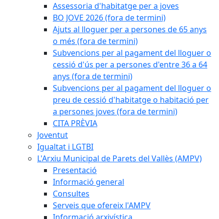
Assessoria d'habitatge per a joves
BO JOVE 2026 (fora de termini)
Ajuts al lloguer per a persones de 65 anys
o més (fora de termini)
Subvencions per al pagament del lloguer o
cessió d'ús per a persones d'entre 36 a 64
anys (fora de termini)
Subvencions per al pagament del lloguer o
preu de cessió d'habitatge o habitació per
a persones joves (fora de termini)
CITA PRÈVIA
Joventut
Igualtat i LGTBI
L'Arxiu Municipal de Parets del Vallès (AMPV)
Presentació
Informació general
Consultes
Serveis que ofereix l'AMPV
Informació arxivística