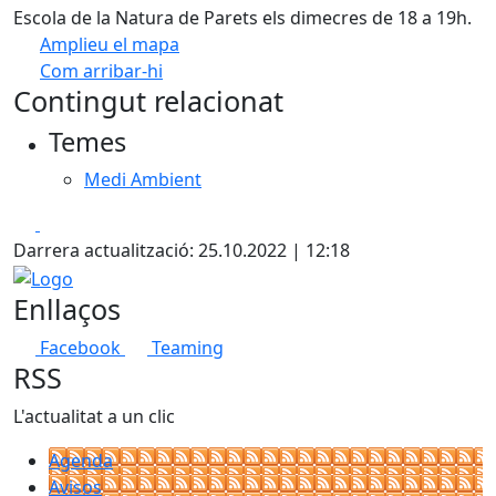
Escola de la Natura de Parets els dimecres de 18 a 19h.
Amplieu el mapa
Com arribar-hi
Leaflet
| ©
OpenStreetMap
contributors
Contingut relacionat
+
Temes
−
Medi Ambient
Facebook
X
Darrera actualització: 25.10.2022 | 12:18
Logo
Enllaços
Facebook
Teaming
RSS
L'actualitat a un clic
Agenda
Avisos