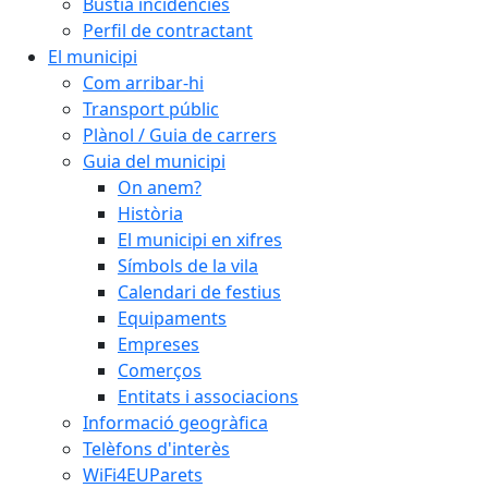
Bústia incidències
Perfil de contractant
El municipi
Com arribar-hi
Transport públic
Plànol / Guia de carrers
Guia del municipi
On anem?
Història
El municipi en xifres
Símbols de la vila
Calendari de festius
Equipaments
Empreses
Comerços
Entitats i associacions
Informació geogràfica
Telèfons d'interès
WiFi4EUParets