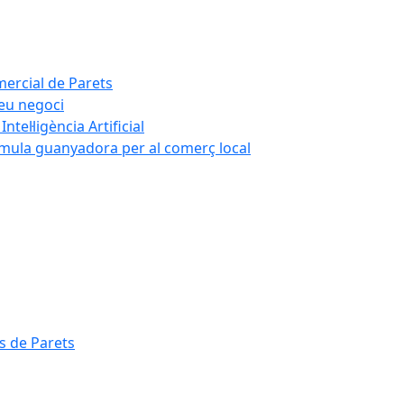
mercial de Parets
teu negoci
tel·ligència Artificial
rmula guanyadora per al comerç local
s de Parets