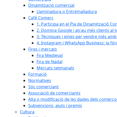
Dinamització comercial
Llaminadura o Entremaliadura
Cafè Comerç
1. Participa en el Pla de Dinamització Co
2. Domina Google i atrau més clients al 
3. Tècniques i eines per vendre més amb In
4. Instagram i WhatsApp Business: la fó
Fires i mercats
Fira Medieval
Fira de Nadal
Mercats setmanals
Formació
Normatives
Sóc comerciant
Associació de comerciants
Alta o modificació de les dades dels comerço
Subvencions, ajuts i premis
Cultura