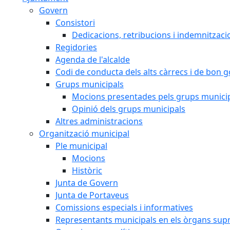
Govern
Consistori
Dedicacions, retribucions i indemnitzaci
Regidories
Agenda de l'alcalde
Codi de conducta dels alts càrrecs i de bon 
Grups municipals
Mocions presentades pels grups munici
Opinió dels grups municipals
Altres administracions
Organització municipal
Ple municipal
Mocions
Històric
Junta de Govern
Junta de Portaveus
Comissions especials i informatives
Representants municipals en els òrgans sup