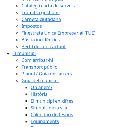
Catàleg i carta de serveis
Tràmits i gestions
Carpeta ciutadana
Impostos
Finestreta Única Empresarial (FUE)
Bústia incidències
Perfil de contractant
El municipi
Com arribar-hi
Transport públic
Plànol / Guia de carrers
Guia del municipi
On anem?
Història
El municipi en xifres
Símbols de la vila
Calendari de festius
Equipaments