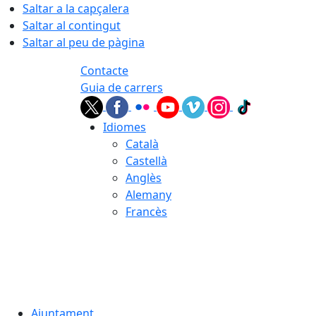
Saltar a la capçalera
Saltar al contingut
Saltar al peu de pàgina
Contacte
Guia de carrers
Idiomes
Català
Castellà
Anglès
Alemany
Francès
07.08.2026 | 08:44
Ajuntament