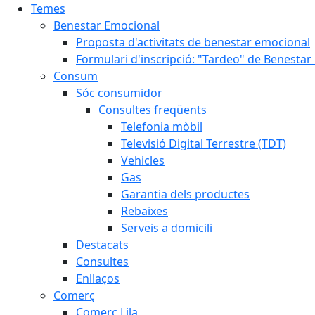
Temes
Benestar Emocional
Proposta d'activitats de benestar emocional
Formulari d'inscripció: "Tardeo" de Benesta
Consum
Sóc consumidor
Consultes freqüents
Telefonia mòbil
Televisió Digital Terrestre (TDT)
Vehicles
Gas
Garantia dels productes
Rebaixes
Serveis a domicili
Destacats
Consultes
Enllaços
Comerç
Comerç Lila