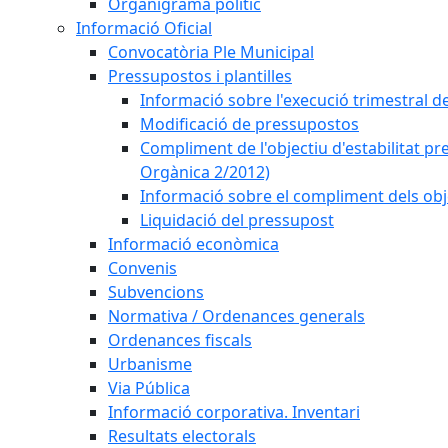
Organigrama polític
Informació Oficial
Convocatòria Ple Municipal
Pressupostos i plantilles
Informació sobre l'execució trimestral d
Modificació de pressupostos
Compliment de l'objectiu d'estabilitat pr
Orgànica 2/2012)
Informació sobre el compliment dels obje
Liquidació del pressupost
Informació econòmica
Convenis
Subvencions
Normativa / Ordenances generals
Ordenances fiscals
Urbanisme
Via Pública
Informació corporativa. Inventari
Resultats electorals