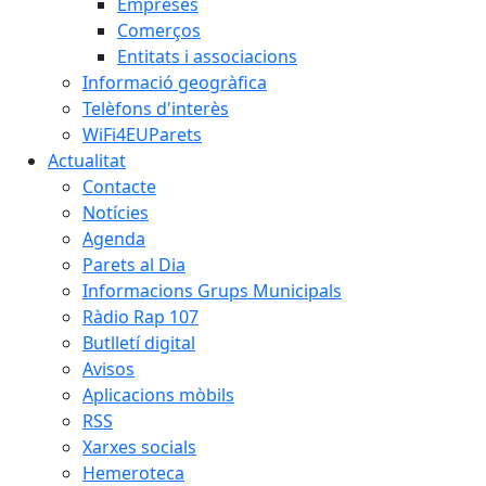
Empreses
Comerços
Entitats i associacions
Informació geogràfica
Telèfons d'interès
WiFi4EUParets
Actualitat
Contacte
Notícies
Agenda
Parets al Dia
Informacions Grups Municipals
Ràdio Rap 107
Butlletí digital
Avisos
Aplicacions mòbils
RSS
Xarxes socials
Hemeroteca