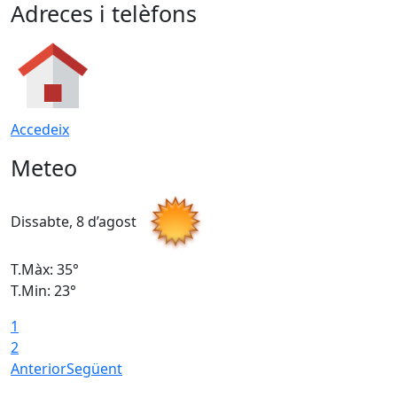
Adreces i telèfons
Accedeix
Meteo
Dissabte, 8 d’agost
D
T.Màx: 35°
T
T.Min: 23°
T
1
2
Anterior
Següent