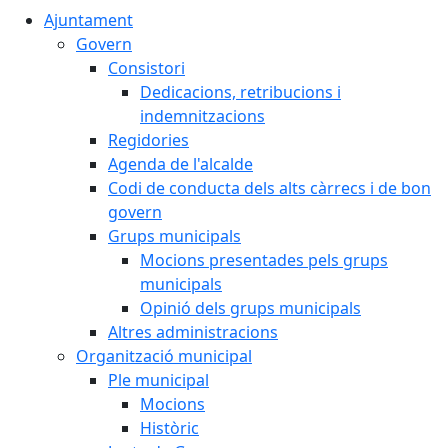
Ajuntament
Govern
Consistori
Dedicacions, retribucions i
indemnitzacions
Regidories
Agenda de l'alcalde
Codi de conducta dels alts càrrecs i de bon
govern
Grups municipals
Mocions presentades pels grups
municipals
Opinió dels grups municipals
Altres administracions
Organització municipal
Ple municipal
Mocions
Històric