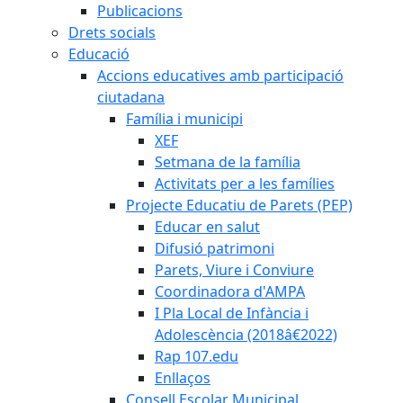
Publicacions
Drets socials
Educació
Accions educatives amb participació
ciutadana
Família i municipi
XEF
Setmana de la família
Activitats per a les famílies
Projecte Educatiu de Parets (PEP)
Educar en salut
Difusió patrimoni
Parets, Viure i Conviure
Coordinadora d'AMPA
I Pla Local de Infància i
Adolescència (2018â€2022)
Rap 107.edu
Enllaços
Consell Escolar Municipal