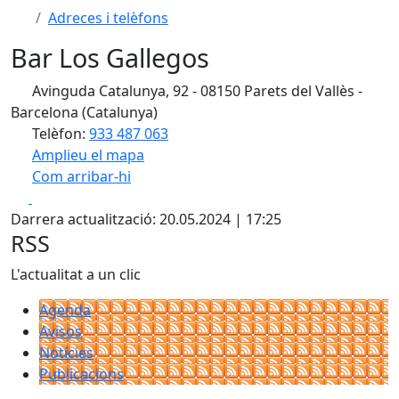
Adreces i telèfons
Bar Los Gallegos
Avinguda Catalunya, 92 - 08150 Parets del Vallès -
Barcelona (Catalunya)
Telèfon:
933 487 063
Amplieu el mapa
Com arribar-hi
Leaflet
| ©
OpenStreetMap
contributors
Facebook
X
+
Darrera actualització: 20.05.2024 | 17:25
−
RSS
L'actualitat a un clic
Agenda
Avisos
Notícies
Publicacions