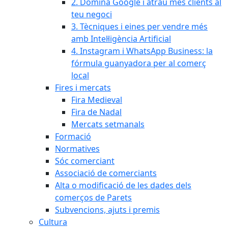
2. Domina Google i atrau més clients al
teu negoci
3. Tècniques i eines per vendre més
amb Intel·ligència Artificial
4. Instagram i WhatsApp Business: la
fórmula guanyadora per al comerç
local
Fires i mercats
Fira Medieval
Fira de Nadal
Mercats setmanals
Formació
Normatives
Sóc comerciant
Associació de comerciants
Alta o modificació de les dades dels
comerços de Parets
Subvencions, ajuts i premis
Cultura