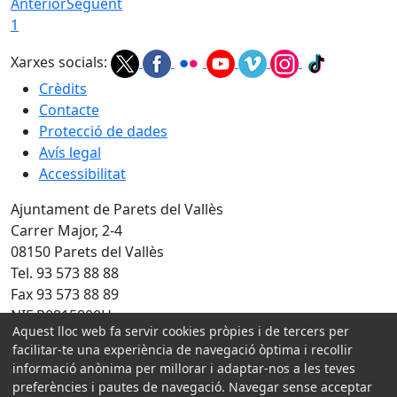
Anterior
Següent
1
Xarxes socials:
Crèdits
Contacte
Protecció de dades
Avís legal
Accessibilitat
Ajuntament de Parets del Vallès
Carrer Major, 2-4
08150 Parets del Vallès
Tel. 93 573 88 88
Fax 93 573 88 89
NIF P0815800H
Aquest lloc web fa servir cookies pròpies i de tercers per
facilitar-te una experiència de navegació òptima i recollir
Amb la col·laboració de:
informació anònima per millorar i adaptar-nos a les teves
preferències i pautes de navegació. Navegar sense acceptar