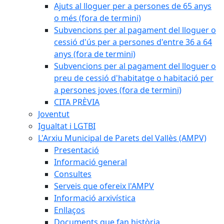
Ajuts al lloguer per a persones de 65 anys
o més (fora de termini)
Subvencions per al pagament del lloguer o
cessió d'ús per a persones d'entre 36 a 64
anys (fora de termini)
Subvencions per al pagament del lloguer o
preu de cessió d'habitatge o habitació per
a persones joves (fora de termini)
CITA PRÈVIA
Joventut
Igualtat i LGTBI
L'Arxiu Municipal de Parets del Vallès (AMPV)
Presentació
Informació general
Consultes
Serveis que ofereix l'AMPV
Informació arxivística
Enllaços
Documents que fan història