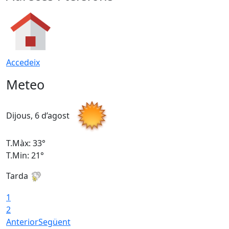
Accedeix
Meteo
Dijous, 6 d’agost
D
T.Màx: 33°
T
T.Min: 21°
T
Tarda
T
1
2
Anterior
Següent