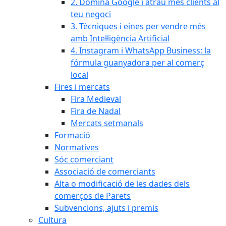
2. Domina Google i atrau més clients al
teu negoci
3. Tècniques i eines per vendre més
amb Intel·ligència Artificial
4. Instagram i WhatsApp Business: la
fórmula guanyadora per al comerç
local
Fires i mercats
Fira Medieval
Fira de Nadal
Mercats setmanals
Formació
Normatives
Sóc comerciant
Associació de comerciants
Alta o modificació de les dades dels
comerços de Parets
Subvencions, ajuts i premis
Cultura