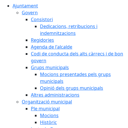
Ajuntament
Govern
Consistori
Dedicacions, retribucions i
indemnitzacions
Regidories
Agenda de l'alcalde
Codi de conducta dels alts càrrecs i de bon
govern
Grups municipals
Mocions presentades pels grups
municipals
Opinió dels grups municipals
Altres administracions
Organització municipal
Ple municipal
Mocions
Històric