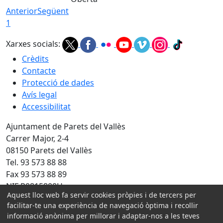
Anterior
Següent
1
Xarxes socials:
Crèdits
Contacte
Protecció de dades
Avís legal
Accessibilitat
Ajuntament de Parets del Vallès
Carrer Major, 2-4
08150 Parets del Vallès
Tel. 93 573 88 88
Fax 93 573 88 89
NIF P0815800H
Aquest lloc web fa servir cookies pròpies i de tercers per
Amb la col·laboració de:
facilitar-te una experiència de navegació òptima i recollir
informació anònima per millorar i adaptar-nos a les teves