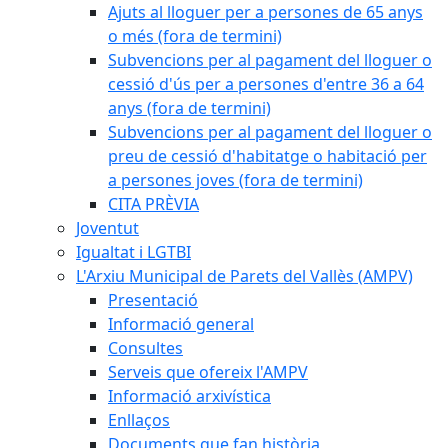
Ajuts al lloguer per a persones de 65 anys
o més (fora de termini)
Subvencions per al pagament del lloguer o
cessió d'ús per a persones d'entre 36 a 64
anys (fora de termini)
Subvencions per al pagament del lloguer o
preu de cessió d'habitatge o habitació per
a persones joves (fora de termini)
CITA PRÈVIA
Joventut
Igualtat i LGTBI
L'Arxiu Municipal de Parets del Vallès (AMPV)
Presentació
Informació general
Consultes
Serveis que ofereix l'AMPV
Informació arxivística
Enllaços
Documents que fan història