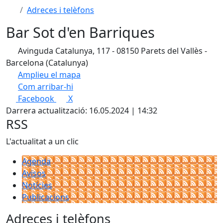
Adreces i telèfons
Bar Sot d'en Barriques
Avinguda Catalunya, 117 - 08150 Parets del Vallès -
Barcelona (Catalunya)
Amplieu el mapa
Com arribar-hi
Leaflet
| ©
OpenStreetMap
contributors
Facebook
X
+
Darrera actualització: 16.05.2024 | 14:32
−
RSS
L'actualitat a un clic
Agenda
Avisos
Notícies
Publicacions
Adreces i telèfons