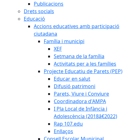
Publicacions
Drets socials
Educació
Accions educatives amb participació
ciutadana
Família i municipi
XEF
Setmana de la família
Activitats per a les famílies
Projecte Educatiu de Parets (PEP)
Educar en salut
Difusió patrimoni
Parets, Viure i Conviure
Coordinadora d'AMPA
I Pla Local de Infància i
Adolescència (2018â€2022)
Rap 107.edu
Enllaços
Consell Escolar Municipal