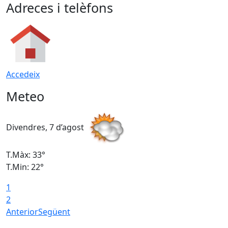
Adreces i telèfons
Accedeix
Meteo
Divendres, 7 d’agost
D
T.Màx: 33°
T
T.Min: 22°
T
1
2
Anterior
Següent