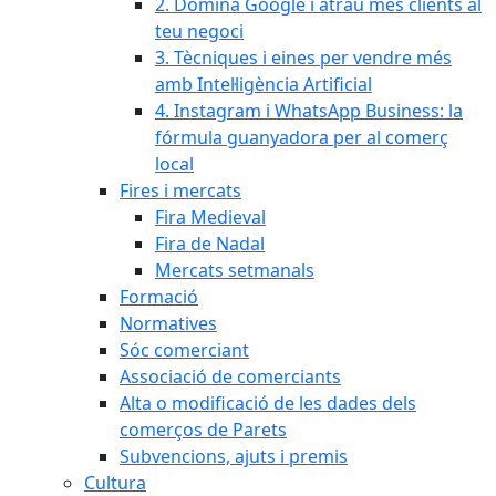
2. Domina Google i atrau més clients al
teu negoci
3. Tècniques i eines per vendre més
amb Intel·ligència Artificial
4. Instagram i WhatsApp Business: la
fórmula guanyadora per al comerç
local
Fires i mercats
Fira Medieval
Fira de Nadal
Mercats setmanals
Formació
Normatives
Sóc comerciant
Associació de comerciants
Alta o modificació de les dades dels
comerços de Parets
Subvencions, ajuts i premis
Cultura