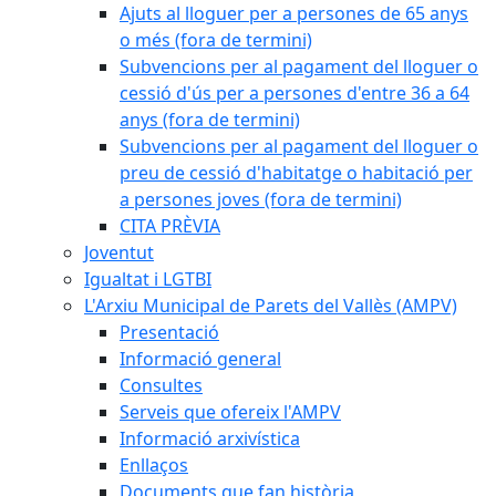
Ajuts al lloguer per a persones de 65 anys
o més (fora de termini)
Subvencions per al pagament del lloguer o
cessió d'ús per a persones d'entre 36 a 64
anys (fora de termini)
Subvencions per al pagament del lloguer o
preu de cessió d'habitatge o habitació per
a persones joves (fora de termini)
CITA PRÈVIA
Joventut
Igualtat i LGTBI
L'Arxiu Municipal de Parets del Vallès (AMPV)
Presentació
Informació general
Consultes
Serveis que ofereix l'AMPV
Informació arxivística
Enllaços
Documents que fan història