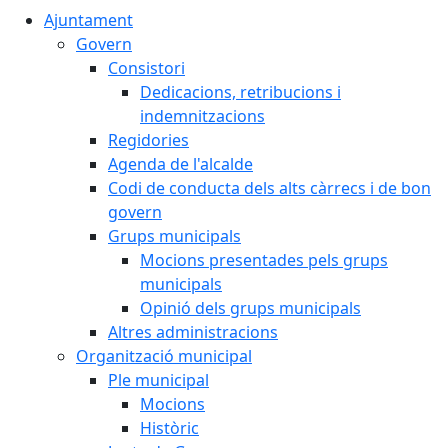
Ajuntament
Govern
Consistori
Dedicacions, retribucions i
indemnitzacions
Regidories
Agenda de l'alcalde
Codi de conducta dels alts càrrecs i de bon
govern
Grups municipals
Mocions presentades pels grups
municipals
Opinió dels grups municipals
Altres administracions
Organització municipal
Ple municipal
Mocions
Històric