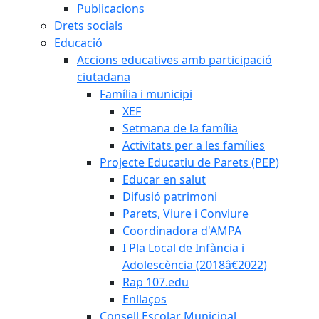
Publicacions
Drets socials
Educació
Accions educatives amb participació
ciutadana
Família i municipi
XEF
Setmana de la família
Activitats per a les famílies
Projecte Educatiu de Parets (PEP)
Educar en salut
Difusió patrimoni
Parets, Viure i Conviure
Coordinadora d'AMPA
I Pla Local de Infància i
Adolescència (2018â€2022)
Rap 107.edu
Enllaços
Consell Escolar Municipal