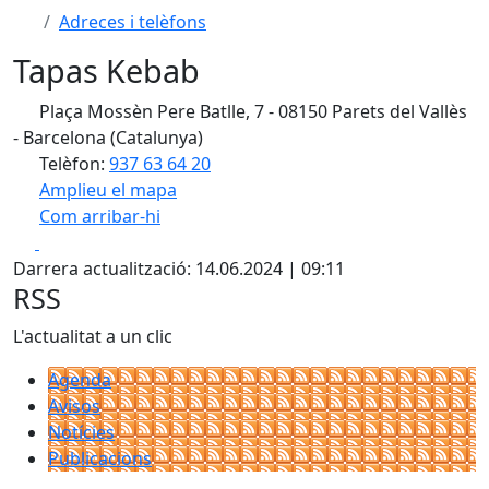
Adreces i telèfons
Tapas Kebab
Plaça Mossèn Pere Batlle, 7 - 08150 Parets del Vallès
- Barcelona (Catalunya)
Telèfon:
937 63 64 20
Amplieu el mapa
Com arribar-hi
Leaflet
| ©
OpenStreetMap
contributors
Facebook
X
+
Darrera actualització: 14.06.2024 | 09:11
−
RSS
L'actualitat a un clic
Agenda
Avisos
Notícies
Publicacions