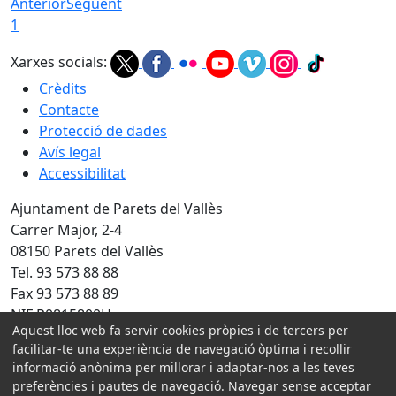
Anterior
Següent
1
Xarxes socials:
Crèdits
Contacte
Protecció de dades
Avís legal
Accessibilitat
Ajuntament de Parets del Vallès
Carrer Major, 2-4
08150 Parets del Vallès
Tel. 93 573 88 88
Fax 93 573 88 89
NIF P0815800H
Aquest lloc web fa servir cookies pròpies i de tercers per
facilitar-te una experiència de navegació òptima i recollir
Amb la col·laboració de:
informació anònima per millorar i adaptar-nos a les teves
preferències i pautes de navegació. Navegar sense acceptar