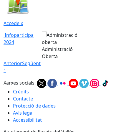
Accedeix
Infoparticipa
2024
Administració
Oberta
Anterior
Següent
1
Xarxes socials:
Crèdits
Contacte
Protecció de dades
Avís legal
Accessibilitat
Ajuntament de Parets del Vallès