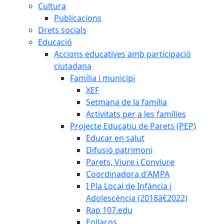
Cultura
Publicacions
Drets socials
Educació
Accions educatives amb participació
ciutadana
Família i municipi
XEF
Setmana de la família
Activitats per a les famílies
Projecte Educatiu de Parets (PEP)
Educar en salut
Difusió patrimoni
Parets, Viure i Conviure
Coordinadora d'AMPA
I Pla Local de Infància i
Adolescència (2018â€2022)
Rap 107.edu
Enllaços