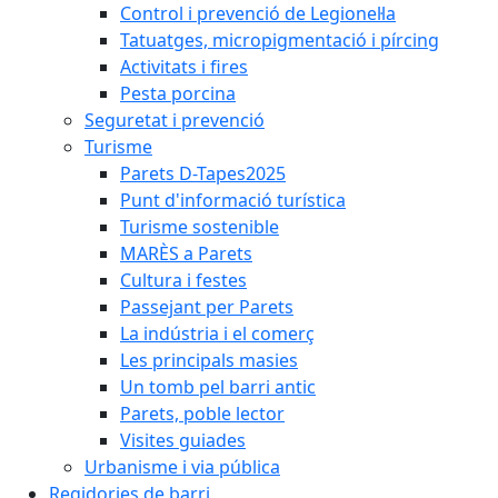
Control i prevenció de Legionel·la
Tatuatges, micropigmentació i pírcing
Activitats i fires
Pesta porcina
Seguretat i prevenció
Turisme
Parets D-Tapes2025
Punt d'informació turística
Turisme sostenible
MARÈS a Parets
Cultura i festes
Passejant per Parets
La indústria i el comerç
Les principals masies
Un tomb pel barri antic
Parets, poble lector
Visites guiades
Urbanisme i via pública
Regidories de barri