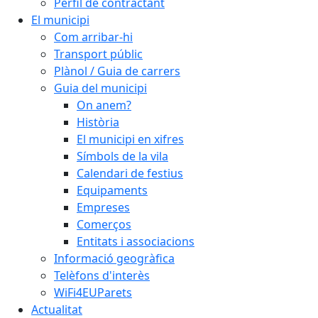
Perfil de contractant
El municipi
Com arribar-hi
Transport públic
Plànol / Guia de carrers
Guia del municipi
On anem?
Història
El municipi en xifres
Símbols de la vila
Calendari de festius
Equipaments
Empreses
Comerços
Entitats i associacions
Informació geogràfica
Telèfons d'interès
WiFi4EUParets
Actualitat