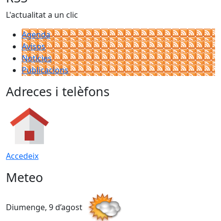
L'actualitat a un clic
Agenda
Avisos
Notícies
Publicacions
Adreces i telèfons
Accedeix
Meteo
Diumenge, 9 d’agost
D