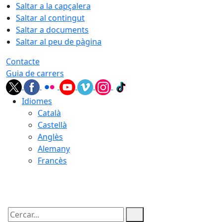
Saltar a la capçalera
Saltar al contingut
Saltar a documents
Saltar al peu de pàgina
Contacte
Guia de carrers
Idiomes
Català
Castellà
Anglès
Alemany
Francès
09.08.2026 | 09:48