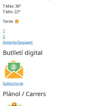
T.Màx: 36°
T
T.Min: 22°
T
Tarda
T
1
2
Anterior
Següent
Butlletí digital
Subscriu-te
Plànol / Carrers