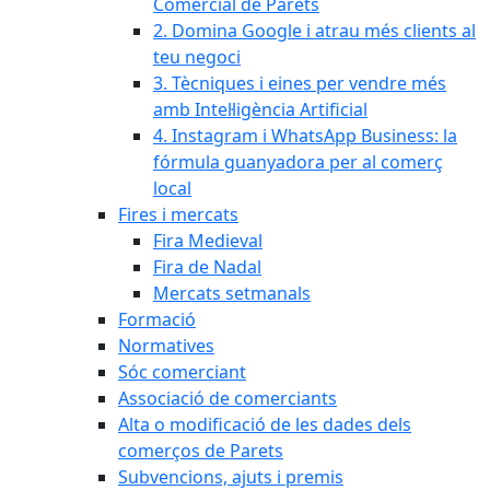
Comercial de Parets
2. Domina Google i atrau més clients al
teu negoci
3. Tècniques i eines per vendre més
amb Intel·ligència Artificial
4. Instagram i WhatsApp Business: la
fórmula guanyadora per al comerç
local
Fires i mercats
Fira Medieval
Fira de Nadal
Mercats setmanals
Formació
Normatives
Sóc comerciant
Associació de comerciants
Alta o modificació de les dades dels
comerços de Parets
Subvencions, ajuts i premis