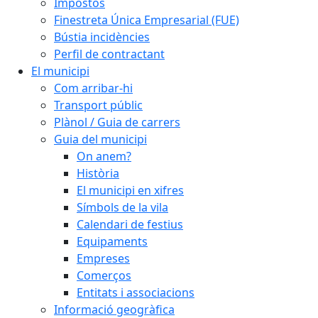
Impostos
Finestreta Única Empresarial (FUE)
Bústia incidències
Perfil de contractant
El municipi
Com arribar-hi
Transport públic
Plànol / Guia de carrers
Guia del municipi
On anem?
Història
El municipi en xifres
Símbols de la vila
Calendari de festius
Equipaments
Empreses
Comerços
Entitats i associacions
Informació geogràfica