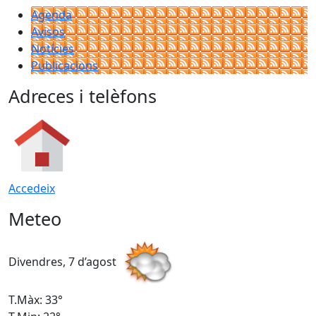
Agenda
Avisos
Notícies
Publicacions
Adreces i telèfons
Accedeix
Meteo
Divendres, 7 d’agost
D
T.Màx: 33°
T