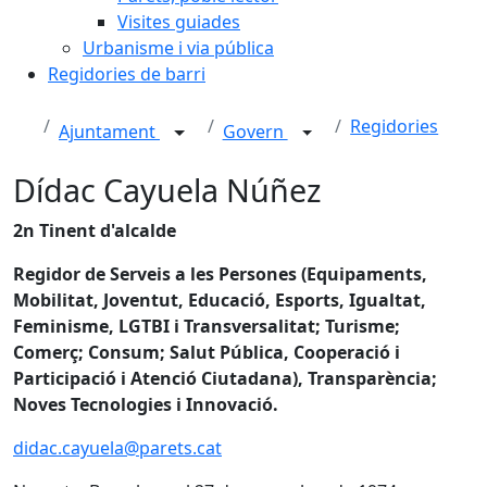
Visites guiades
Urbanisme i via pública
Regidories de barri
Regidories
Ajuntament
Govern
Dídac Cayuela Núñez
2n Tinent d'alcalde
Regidor de Serveis a les Persones (Equipaments,
Mobilitat, Joventut, Educació, Esports, Igualtat,
Feminisme, LGTBI i Transversalitat; Turisme;
Comerç; Consum; Salut Pública, Cooperació i
Participació i Atenció Ciutadana), Transparència;
Noves Tecnologies i Innovació.
didac.cayuela@parets.cat