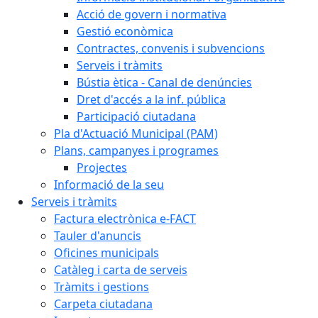
Acció de govern i normativa
Gestió econòmica
Contractes, convenis i subvencions
Serveis i tràmits
Bústia ètica - Canal de denúncies
Dret d'accés a la inf. pública
Participació ciutadana
Pla d'Actuació Municipal (PAM)
Plans, campanyes i programes
Projectes
Informació de la seu
Serveis i tràmits
Factura electrònica e-FACT
Tauler d'anuncis
Oficines municipals
Catàleg i carta de serveis
Tràmits i gestions
Carpeta ciutadana