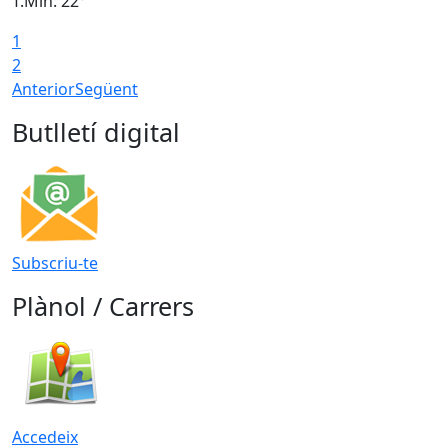
T.Min: 22°
T
1
2
Anterior
Següent
Butlletí digital
Subscriu-te
Plànol / Carrers
Accedeix