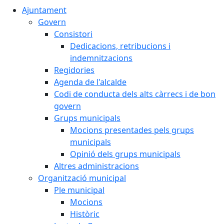
Ajuntament
Govern
Consistori
Dedicacions, retribucions i
indemnitzacions
Regidories
Agenda de l'alcalde
Codi de conducta dels alts càrrecs i de bon
govern
Grups municipals
Mocions presentades pels grups
municipals
Opinió dels grups municipals
Altres administracions
Organització municipal
Ple municipal
Mocions
Històric