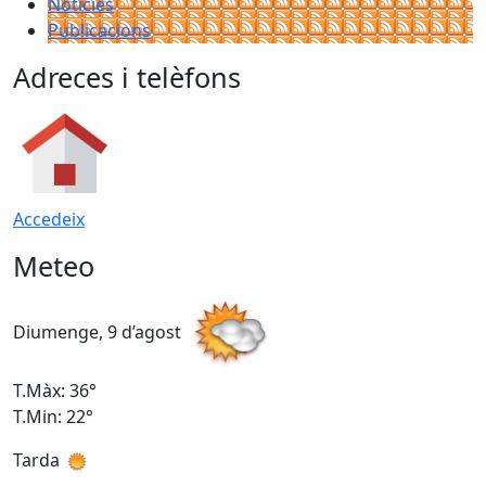
Notícies
Publicacions
Adreces i telèfons
Accedeix
Meteo
Diumenge, 9 d’agost
D
T.Màx: 36°
T
T.Min: 22°
T
Tarda
T