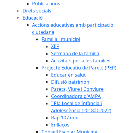
Publicacions
Drets socials
Educació
Accions educatives amb participació
ciutadana
Família i municipi
XEF
Setmana de la família
Activitats per a les famílies
Projecte Educatiu de Parets (PEP)
Educar en salut
Difusió patrimoni
Parets, Viure i Conviure
Coordinadora d'AMPA
I Pla Local de Infància i
Adolescència (2018â€2022)
Rap 107.edu
Enllaços
Consell Escolar Municipal