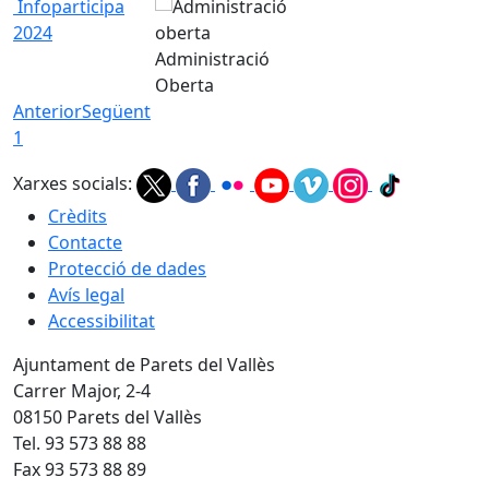
Infoparticipa
2024
Administració
Oberta
Anterior
Següent
1
Xarxes socials:
Crèdits
Contacte
Protecció de dades
Avís legal
Accessibilitat
Ajuntament de Parets del Vallès
Carrer Major, 2-4
08150 Parets del Vallès
Tel. 93 573 88 88
Fax 93 573 88 89