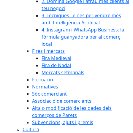
2. Domina Google i atrau més clients al
teu negoci
3. Tècniques i eines per vendre més
amb Intel·ligència Artificial
4. Instagram i WhatsApp Business: la
fórmula guanyadora per al comerç
local
Fires i mercats
Fira Medieval
Fira de Nadal
Mercats setmanals
Formació
Normatives
Sóc comerciant
Associació de comerciants
Alta o modificació de les dades dels
comerços de Parets
Subvencions, ajuts i premis
Cultura