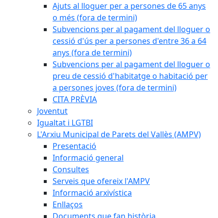
Ajuts al lloguer per a persones de 65 anys
o més (fora de termini)
Subvencions per al pagament del lloguer o
cessió d'ús per a persones d'entre 36 a 64
anys (fora de termini)
Subvencions per al pagament del lloguer o
preu de cessió d'habitatge o habitació per
a persones joves (fora de termini)
CITA PRÈVIA
Joventut
Igualtat i LGTBI
L'Arxiu Municipal de Parets del Vallès (AMPV)
Presentació
Informació general
Consultes
Serveis que ofereix l'AMPV
Informació arxivística
Enllaços
Documents que fan història