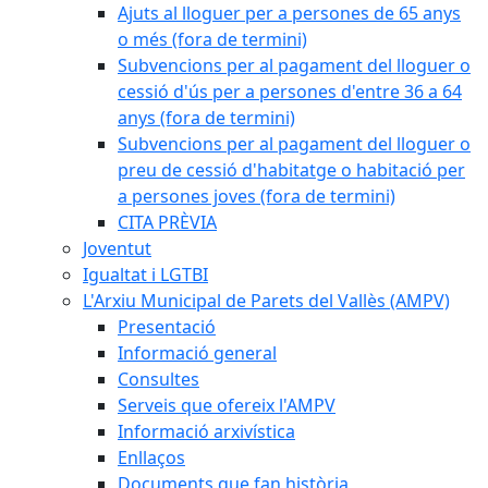
Ajuts al lloguer per a persones de 65 anys
o més (fora de termini)
Subvencions per al pagament del lloguer o
cessió d'ús per a persones d'entre 36 a 64
anys (fora de termini)
Subvencions per al pagament del lloguer o
preu de cessió d'habitatge o habitació per
a persones joves (fora de termini)
CITA PRÈVIA
Joventut
Igualtat i LGTBI
L'Arxiu Municipal de Parets del Vallès (AMPV)
Presentació
Informació general
Consultes
Serveis que ofereix l'AMPV
Informació arxivística
Enllaços
Documents que fan història