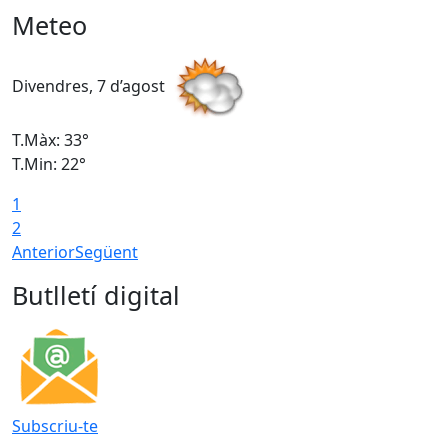
Meteo
Divendres, 7 d’agost
D
T.Màx: 33°
T
T.Min: 22°
T
1
2
Anterior
Següent
Butlletí digital
Subscriu-te