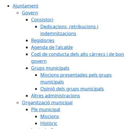
Ajuntament
Govern
Consistori
Dedicacions, retribucions i
indemnitzacions
Regidories
Agenda de l'alcalde
Codi de conducta dels alts càrrecs i de bon
govern
Grups municipals
Mocions presentades pels grups
municipals
Opinió dels grups municipals
Altres administracions
Organització municipal
Ple municipal
Mocions
Històric