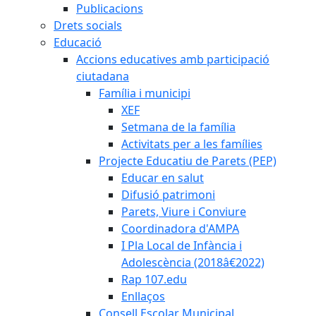
Publicacions
Drets socials
Educació
Accions educatives amb participació
ciutadana
Família i municipi
XEF
Setmana de la família
Activitats per a les famílies
Projecte Educatiu de Parets (PEP)
Educar en salut
Difusió patrimoni
Parets, Viure i Conviure
Coordinadora d'AMPA
I Pla Local de Infància i
Adolescència (2018â€2022)
Rap 107.edu
Enllaços
Consell Escolar Municipal