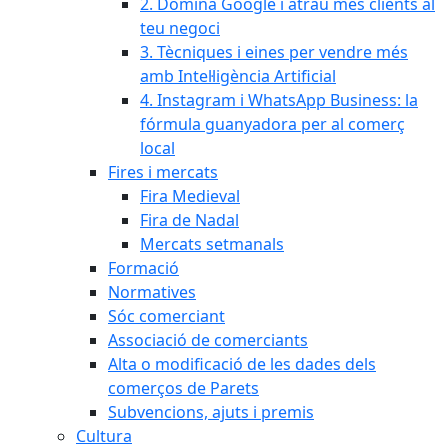
2. Domina Google i atrau més clients al
teu negoci
3. Tècniques i eines per vendre més
amb Intel·ligència Artificial
4. Instagram i WhatsApp Business: la
fórmula guanyadora per al comerç
local
Fires i mercats
Fira Medieval
Fira de Nadal
Mercats setmanals
Formació
Normatives
Sóc comerciant
Associació de comerciants
Alta o modificació de les dades dels
comerços de Parets
Subvencions, ajuts i premis
Cultura