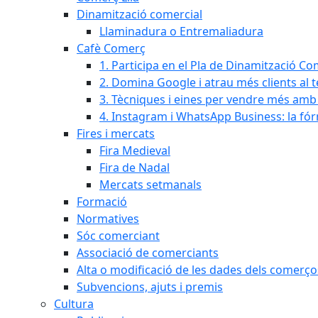
Dinamització comercial
Llaminadura o Entremaliadura
Cafè Comerç
1. Participa en el Pla de Dinamització Co
2. Domina Google i atrau més clients al 
3. Tècniques i eines per vendre més amb In
4. Instagram i WhatsApp Business: la fó
Fires i mercats
Fira Medieval
Fira de Nadal
Mercats setmanals
Formació
Normatives
Sóc comerciant
Associació de comerciants
Alta o modificació de les dades dels comerço
Subvencions, ajuts i premis
Cultura