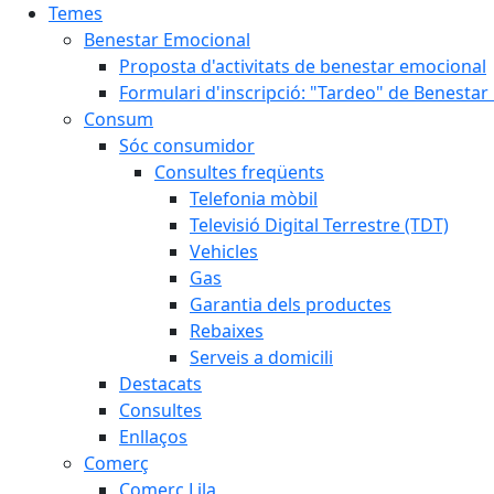
Temes
Benestar Emocional
Proposta d'activitats de benestar emocional
Formulari d'inscripció: "Tardeo" de Benesta
Consum
Sóc consumidor
Consultes freqüents
Telefonia mòbil
Televisió Digital Terrestre (TDT)
Vehicles
Gas
Garantia dels productes
Rebaixes
Serveis a domicili
Destacats
Consultes
Enllaços
Comerç
Comerç Lila