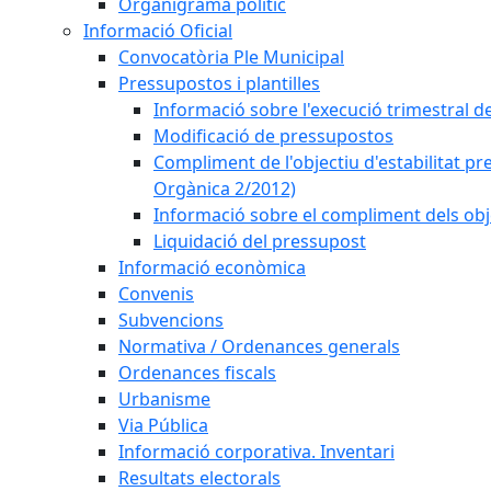
Organigrama polític
Informació Oficial
Convocatòria Ple Municipal
Pressupostos i plantilles
Informació sobre l'execució trimestral d
Modificació de pressupostos
Compliment de l'objectiu d'estabilitat pr
Orgànica 2/2012)
Informació sobre el compliment dels obje
Liquidació del pressupost
Informació econòmica
Convenis
Subvencions
Normativa / Ordenances generals
Ordenances fiscals
Urbanisme
Via Pública
Informació corporativa. Inventari
Resultats electorals