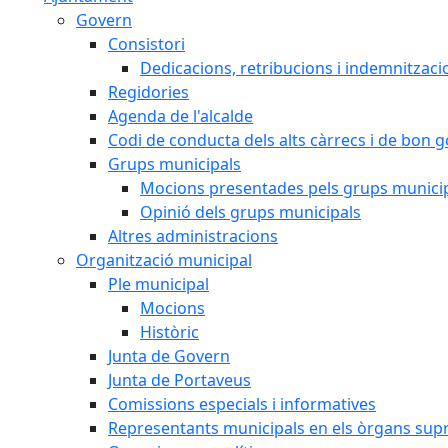
Govern
Consistori
Dedicacions, retribucions i indemnitzaci
Regidories
Agenda de l'alcalde
Codi de conducta dels alts càrrecs i de bon 
Grups municipals
Mocions presentades pels grups munici
Opinió dels grups municipals
Altres administracions
Organització municipal
Ple municipal
Mocions
Històric
Junta de Govern
Junta de Portaveus
Comissions especials i informatives
Representants municipals en els òrgans sup