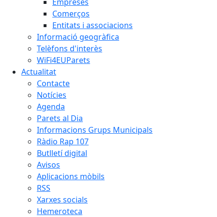
Empreses
Comerços
Entitats i associacions
Informació geogràfica
Telèfons d'interès
WiFi4EUParets
Actualitat
Contacte
Notícies
Agenda
Parets al Dia
Informacions Grups Municipals
Ràdio Rap 107
Butlletí digital
Avisos
Aplicacions mòbils
RSS
Xarxes socials
Hemeroteca