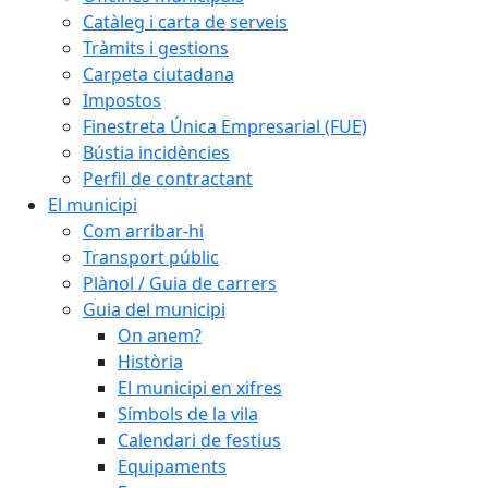
Catàleg i carta de serveis
Tràmits i gestions
Carpeta ciutadana
Impostos
Finestreta Única Empresarial (FUE)
Bústia incidències
Perfil de contractant
El municipi
Com arribar-hi
Transport públic
Plànol / Guia de carrers
Guia del municipi
On anem?
Història
El municipi en xifres
Símbols de la vila
Calendari de festius
Equipaments