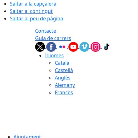
Saltar a la capçalera
Saltar al contingut
Saltar al peu de pàgina
Contacte
Guia de carrers
Idiomes
Català
Castellà
Anglès
Alemany
Francès
09.08.2026 | 09:27
Ajuntament