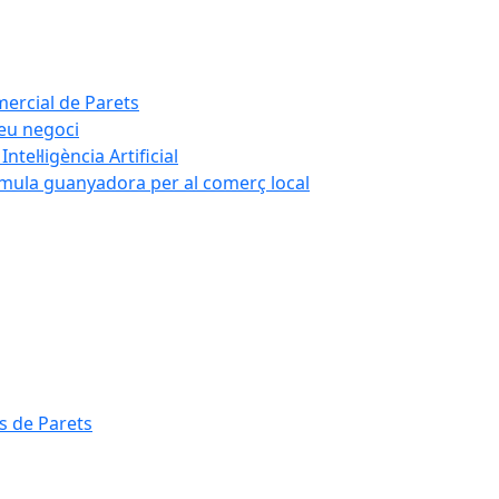
mercial de Parets
teu negoci
tel·ligència Artificial
rmula guanyadora per al comerç local
s de Parets