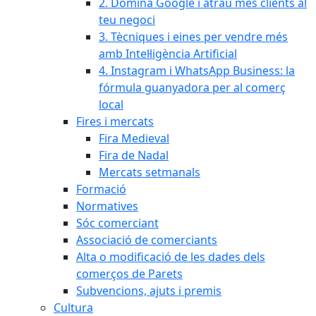
2. Domina Google i atrau més clients al
teu negoci
3. Tècniques i eines per vendre més
amb Intel·ligència Artificial
4. Instagram i WhatsApp Business: la
fórmula guanyadora per al comerç
local
Fires i mercats
Fira Medieval
Fira de Nadal
Mercats setmanals
Formació
Normatives
Sóc comerciant
Associació de comerciants
Alta o modificació de les dades dels
comerços de Parets
Subvencions, ajuts i premis
Cultura