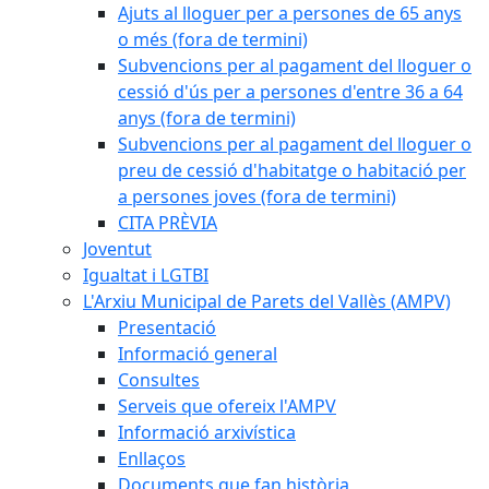
Ajuts al lloguer per a persones de 65 anys
o més (fora de termini)
Subvencions per al pagament del lloguer o
cessió d'ús per a persones d'entre 36 a 64
anys (fora de termini)
Subvencions per al pagament del lloguer o
preu de cessió d'habitatge o habitació per
a persones joves (fora de termini)
CITA PRÈVIA
Joventut
Igualtat i LGTBI
L'Arxiu Municipal de Parets del Vallès (AMPV)
Presentació
Informació general
Consultes
Serveis que ofereix l'AMPV
Informació arxivística
Enllaços
Documents que fan història