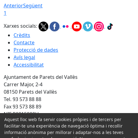
Anterior
Següent
1
Xarxes socials:
Crèdits
Contacte
Protecció de dades
Avís legal
Accessibilitat
Ajuntament de Parets del Vallès
Carrer Major, 2-4
08150 Parets del Vallès
Tel. 93 573 88 88
Fax 93 573 88 89
NIF P0815800H
Aquest lloc web fa servir cookies pròpies i de tercers per
facilitar-te una experiència de navegació òptima i recollir
Amb la col·laboració de:
informació anònima per millorar i adaptar-nos a les teves