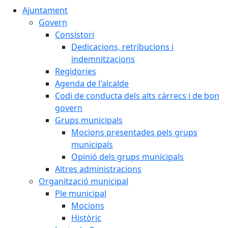
Ajuntament
Govern
Consistori
Dedicacions, retribucions i
indemnitzacions
Regidories
Agenda de l'alcalde
Codi de conducta dels alts càrrecs i de bon
govern
Grups municipals
Mocions presentades pels grups
municipals
Opinió dels grups municipals
Altres administracions
Organització municipal
Ple municipal
Mocions
Històric