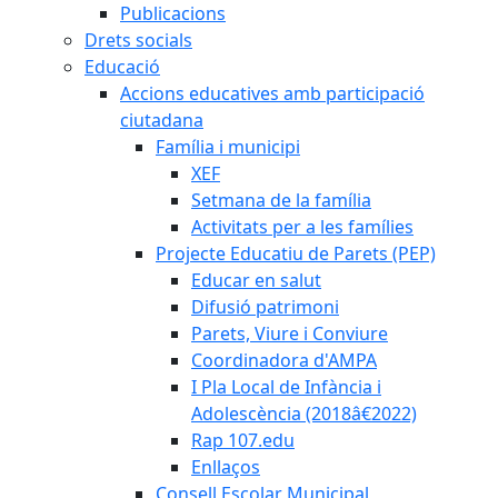
Publicacions
Drets socials
Educació
Accions educatives amb participació
ciutadana
Família i municipi
XEF
Setmana de la família
Activitats per a les famílies
Projecte Educatiu de Parets (PEP)
Educar en salut
Difusió patrimoni
Parets, Viure i Conviure
Coordinadora d'AMPA
I Pla Local de Infància i
Adolescència (2018â€2022)
Rap 107.edu
Enllaços
Consell Escolar Municipal