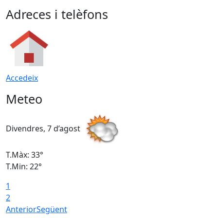
Adreces i telèfons
Accedeix
Meteo
Divendres, 7 d’agost
D
T.Màx: 33°
T
T.Min: 22°
T
1
2
Anterior
Següent