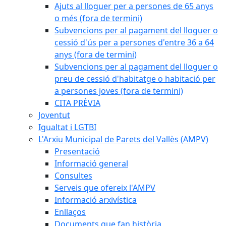
Ajuts al lloguer per a persones de 65 anys
o més (fora de termini)
Subvencions per al pagament del lloguer o
cessió d'ús per a persones d'entre 36 a 64
anys (fora de termini)
Subvencions per al pagament del lloguer o
preu de cessió d'habitatge o habitació per
a persones joves (fora de termini)
CITA PRÈVIA
Joventut
Igualtat i LGTBI
L'Arxiu Municipal de Parets del Vallès (AMPV)
Presentació
Informació general
Consultes
Serveis que ofereix l'AMPV
Informació arxivística
Enllaços
Documents que fan història