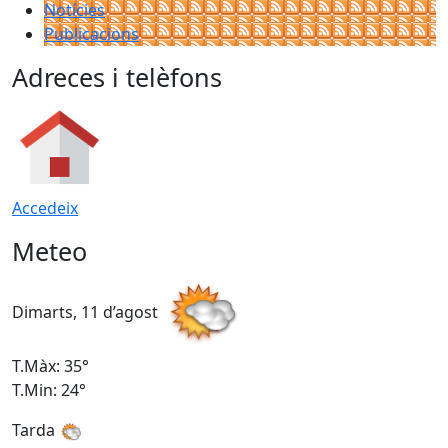
Notícies
Publicacions
Adreces i telèfons
Accedeix
Meteo
Dimarts, 11 d’agost
D
T.Màx: 35°
T
T.Min: 24°
T
Tarda
T