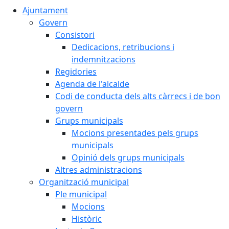
Ajuntament
Govern
Consistori
Dedicacions, retribucions i
indemnitzacions
Regidories
Agenda de l'alcalde
Codi de conducta dels alts càrrecs i de bon
govern
Grups municipals
Mocions presentades pels grups
municipals
Opinió dels grups municipals
Altres administracions
Organització municipal
Ple municipal
Mocions
Històric