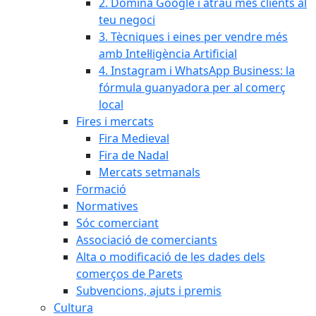
2. Domina Google i atrau més clients al
teu negoci
3. Tècniques i eines per vendre més
amb Intel·ligència Artificial
4. Instagram i WhatsApp Business: la
fórmula guanyadora per al comerç
local
Fires i mercats
Fira Medieval
Fira de Nadal
Mercats setmanals
Formació
Normatives
Sóc comerciant
Associació de comerciants
Alta o modificació de les dades dels
comerços de Parets
Subvencions, ajuts i premis
Cultura