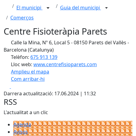
El municipi
Guia del municipi
Comerços
Centre Fisioteràpia Parets
Calle la Mina, Nº 6, Local 5 - 08150 Parets del Vallès -
Barcelona (Catalunya)
Telèfon:
675 913 139
Lloc web:
www.centrefisioparets.com
Amplieu el mapa
Com arribar-hi
Leaflet
| ©
OpenStreetMap
contributors
Facebook
X
+
Darrera actualització: 17.06.2024 | 11:32
−
RSS
L'actualitat a un clic
Agenda
Avisos