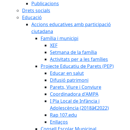
Publicacions
Drets socials
Educació
Accions educatives amb participació
ciutadana
Família i municipi
XEF
Setmana de la família
Activitats per a les famílies
Projecte Educatiu de Parets (PEP)
Educar en salut
Difusió patrimoni
Parets, Viure i Conviure
Coordinadora d'AMPA
I Pla Local de Infància i
Adolescència (2018â€2022)
Rap 107.edu
Enllaços
Consell Escolar Municipal