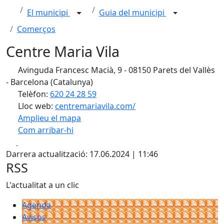
El municipi
Guia del municipi
Comerços
Centre Maria Vila
Avinguda Francesc Macià, 9 - 08150 Parets del Vallès
- Barcelona (Catalunya)
Telèfon:
620 24 28 59
Lloc web:
centremariavila.com/
Amplieu el mapa
Com arribar-hi
Leaflet
| ©
OpenStreetMap
contributors
Facebook
X
+
Darrera actualització: 17.06.2024 | 11:46
−
RSS
L'actualitat a un clic
Agenda
Avisos