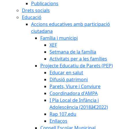
Publicacions
Drets socials
Educació
Accions educatives amb participació
ciutadana
Família i municipi
XEF
Setmana de la família
Activitats per a les famílies
Projecte Educatiu de Parets (PEP)
Educar en salut
Difusió patrimoni
Parets, Viure i Conviure
Coordinadora d'AMPA
I Pla Local de Infància i
Adolescència (2018â€2022)
Rap 107.edu
Enllaços
Consell Escolar Municipal