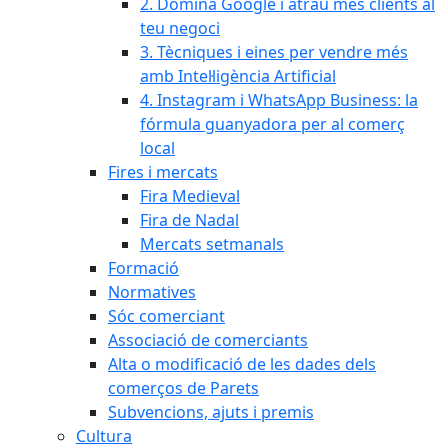
2. Domina Google i atrau més clients al
teu negoci
3. Tècniques i eines per vendre més
amb Intel·ligència Artificial
4. Instagram i WhatsApp Business: la
fórmula guanyadora per al comerç
local
Fires i mercats
Fira Medieval
Fira de Nadal
Mercats setmanals
Formació
Normatives
Sóc comerciant
Associació de comerciants
Alta o modificació de les dades dels
comerços de Parets
Subvencions, ajuts i premis
Cultura