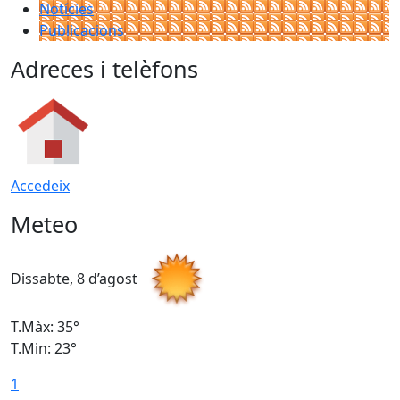
Notícies
Publicacions
Adreces i telèfons
Accedeix
Meteo
Dissabte, 8 d’agost
D
T.Màx: 35°
T
T.Min: 23°
T
1