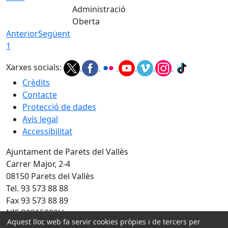
Administració
Oberta
Anterior
Següent
1
Xarxes socials:
Crèdits
Contacte
Protecció de dades
Avís legal
Accessibilitat
Ajuntament de Parets del Vallès
Carrer Major, 2-4
08150 Parets del Vallès
Tel. 93 573 88 88
Fax 93 573 88 89
NIF P0815800H
Aquest lloc web fa servir cookies pròpies i de tercers per