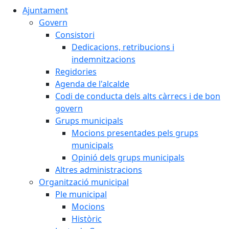
Ajuntament
Govern
Consistori
Dedicacions, retribucions i
indemnitzacions
Regidories
Agenda de l'alcalde
Codi de conducta dels alts càrrecs i de bon
govern
Grups municipals
Mocions presentades pels grups
municipals
Opinió dels grups municipals
Altres administracions
Organització municipal
Ple municipal
Mocions
Històric