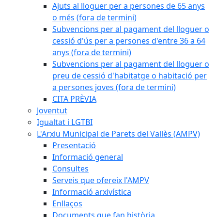
Ajuts al lloguer per a persones de 65 anys
o més (fora de termini)
Subvencions per al pagament del lloguer o
cessió d'ús per a persones d'entre 36 a 64
anys (fora de termini)
Subvencions per al pagament del lloguer o
preu de cessió d'habitatge o habitació per
a persones joves (fora de termini)
CITA PRÈVIA
Joventut
Igualtat i LGTBI
L'Arxiu Municipal de Parets del Vallès (AMPV)
Presentació
Informació general
Consultes
Serveis que ofereix l'AMPV
Informació arxivística
Enllaços
Documents que fan història