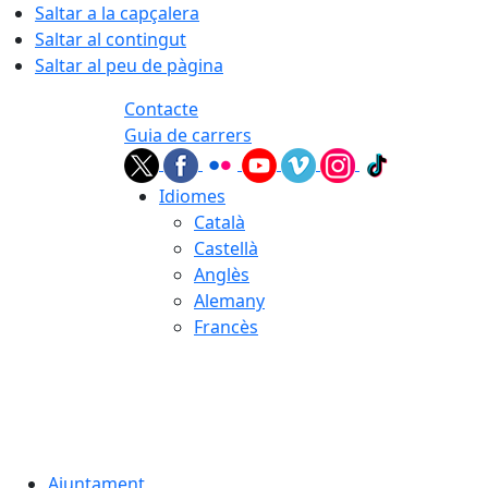
Saltar a la capçalera
Saltar al contingut
Saltar al peu de pàgina
Contacte
Guia de carrers
Idiomes
Català
Castellà
Anglès
Alemany
Francès
07.08.2026 | 13:51
Ajuntament