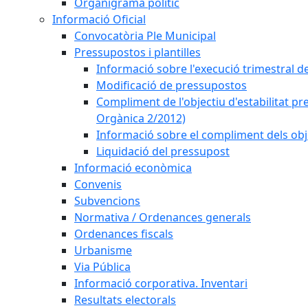
Organigrama polític
Informació Oficial
Convocatòria Ple Municipal
Pressupostos i plantilles
Informació sobre l'execució trimestral d
Modificació de pressupostos
Compliment de l'objectiu d'estabilitat pr
Orgànica 2/2012)
Informació sobre el compliment dels obje
Liquidació del pressupost
Informació econòmica
Convenis
Subvencions
Normativa / Ordenances generals
Ordenances fiscals
Urbanisme
Via Pública
Informació corporativa. Inventari
Resultats electorals