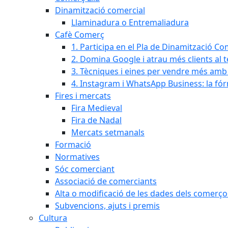
Dinamització comercial
Llaminadura o Entremaliadura
Cafè Comerç
1. Participa en el Pla de Dinamització Co
2. Domina Google i atrau més clients al 
3. Tècniques i eines per vendre més amb In
4. Instagram i WhatsApp Business: la fó
Fires i mercats
Fira Medieval
Fira de Nadal
Mercats setmanals
Formació
Normatives
Sóc comerciant
Associació de comerciants
Alta o modificació de les dades dels comerço
Subvencions, ajuts i premis
Cultura