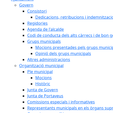
Govern
Consistori
Dedicacions, retribucions i indemnitzaci
Regidories
Agenda de l'alcalde
Codi de conducta dels alts càrrecs i de bon 
Grups municipals
Mocions presentades pels grups munici
Opinió dels grups municipals
Altres administracions
Organització municipal
Ple municipal
Mocions
Històric
Junta de Govern
Junta de Portaveus
Comissions especials i informatives
Representants municipals en els òrgans sup