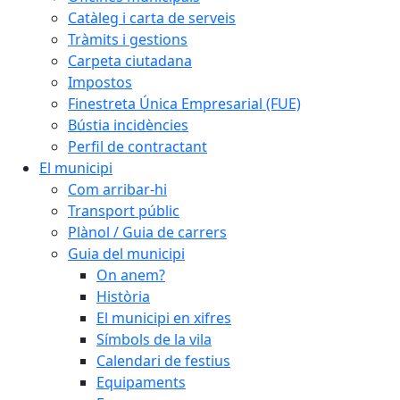
Catàleg i carta de serveis
Tràmits i gestions
Carpeta ciutadana
Impostos
Finestreta Única Empresarial (FUE)
Bústia incidències
Perfil de contractant
El municipi
Com arribar-hi
Transport públic
Plànol / Guia de carrers
Guia del municipi
On anem?
Història
El municipi en xifres
Símbols de la vila
Calendari de festius
Equipaments