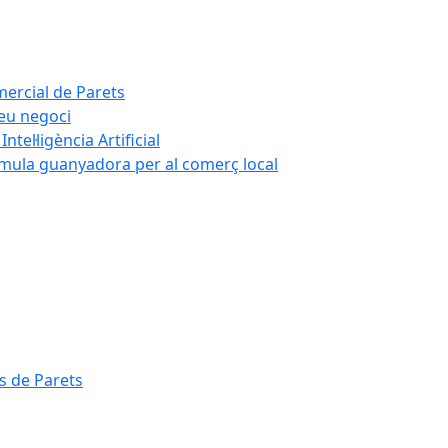
mercial de Parets
teu negoci
tel·ligència Artificial
rmula guanyadora per al comerç local
s de Parets