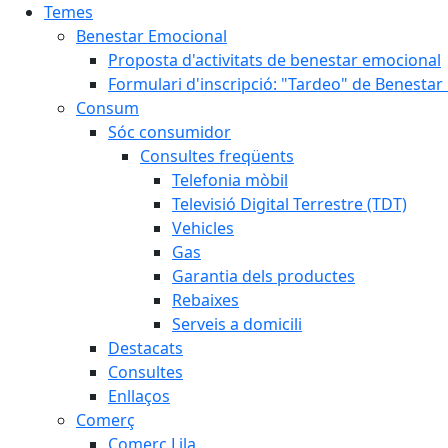
Temes
Benestar Emocional
Proposta d'activitats de benestar emocional
Formulari d'inscripció: "Tardeo" de Benesta
Consum
Sóc consumidor
Consultes freqüents
Telefonia mòbil
Televisió Digital Terrestre (TDT)
Vehicles
Gas
Garantia dels productes
Rebaixes
Serveis a domicili
Destacats
Consultes
Enllaços
Comerç
Comerç Lila