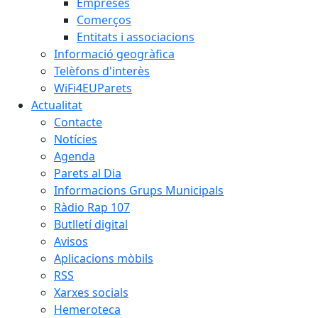
Empreses
Comerços
Entitats i associacions
Informació geogràfica
Telèfons d'interès
WiFi4EUParets
Actualitat
Contacte
Notícies
Agenda
Parets al Dia
Informacions Grups Municipals
Ràdio Rap 107
Butlletí digital
Avisos
Aplicacions mòbils
RSS
Xarxes socials
Hemeroteca