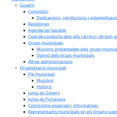
Govern
Consistori
Dedicacions, retribucions i indemnitzaci
Regidories
Agenda de l'alcalde
Codi de conducta dels alts càrrecs i de bon 
Grups municipals
Mocions presentades pels grups munici
Opinió dels grups municipals
Altres administracions
Organització municipal
Ple municipal
Mocions
Històric
Junta de Govern
Junta de Portaveus
Comissions especials i informatives
Representants municipals en els òrgans sup