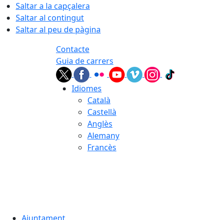
Saltar a la capçalera
Saltar al contingut
Saltar al peu de pàgina
Contacte
Guia de carrers
Idiomes
Català
Castellà
Anglès
Alemany
Francès
07.08.2026 | 02:44
Ajuntament