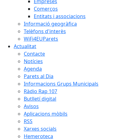
Empreses
Comerços
Entitats i associacions
Informació geogràfica
Telèfons d'interès
WiFi4EUParets
Actualitat
Contacte
Notícies
Agenda
Parets al Dia
Informacions Grups Municipals
Ràdio Rap 107
Butlletí digital
Avisos
Aplicacions mòbils
RSS
Xarxes socials
Hemeroteca