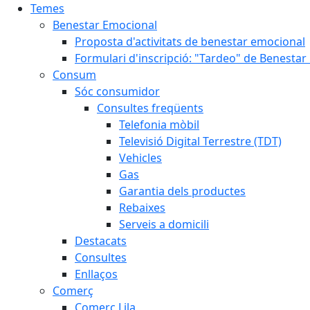
Temes
Benestar Emocional
Proposta d'activitats de benestar emocional
Formulari d'inscripció: "Tardeo" de Benesta
Consum
Sóc consumidor
Consultes freqüents
Telefonia mòbil
Televisió Digital Terrestre (TDT)
Vehicles
Gas
Garantia dels productes
Rebaixes
Serveis a domicili
Destacats
Consultes
Enllaços
Comerç
Comerç Lila