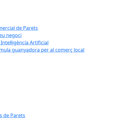
mercial de Parets
teu negoci
tel·ligència Artificial
rmula guanyadora per al comerç local
s de Parets