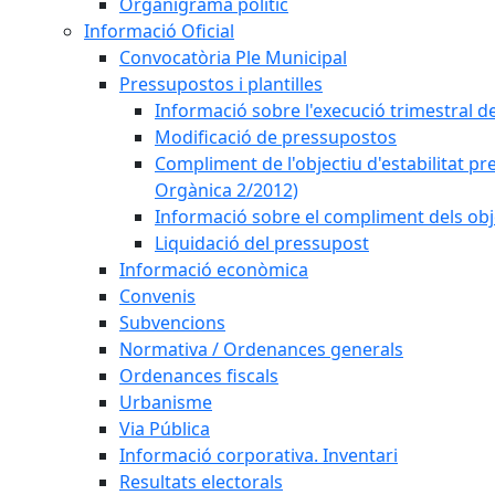
Organigrama polític
Informació Oficial
Convocatòria Ple Municipal
Pressupostos i plantilles
Informació sobre l'execució trimestral d
Modificació de pressupostos
Compliment de l'objectiu d'estabilitat pr
Orgànica 2/2012)
Informació sobre el compliment dels obje
Liquidació del pressupost
Informació econòmica
Convenis
Subvencions
Normativa / Ordenances generals
Ordenances fiscals
Urbanisme
Via Pública
Informació corporativa. Inventari
Resultats electorals