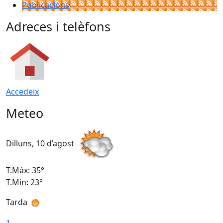
Publicacions
Adreces i telèfons
Accedeix
Meteo
Dilluns, 10 d’agost
D
T.Màx: 35°
T
T.Min: 23°
T
Tarda
T
1