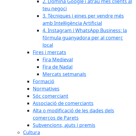
2. Domina Google i atrau més clients al
teu negoci
3. Tècniques i eines per vendre més
amb Intel·ligència Artificial
4. Instagram i WhatsApp Business: la
fórmula guanyadora per al comerç
local
Fires i mercats
Fira Medieval
Fira de Nadal
Mercats setmanals
Formació
Normatives
Sóc comerciant
Associació de comerciants
Alta o modificació de les dades dels
comerços de Parets
Subvencions, ajuts i premis
Cultura