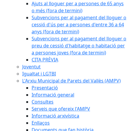
Ajuts al lloguer per a persones de 65 anys
o més (fora de termini)
Subvencions per al pagament del lloguer o
cessió d'ús per a persones d'entre 36 a 64
anys (fora de termini)
Subvencions per al pagament del lloguer o
preu de cessió d'habitatge o habitació per
a persones joves (fora de termini)
CITA PRÈVIA
Joventut
Igualtat i LGTBI
L'Arxiu Municipal de Parets del Vallès (AMPV)
Presentació
Informació general
Consultes
Serveis que ofereix l'AMPV
Informació arxivística
Enllaços
Documents que fan història