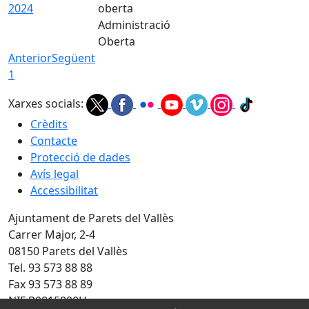
2024
Administració
Oberta
Anterior
Següent
1
Xarxes socials:
Crèdits
Contacte
Protecció de dades
Avís legal
Accessibilitat
Ajuntament de Parets del Vallès
Carrer Major, 2-4
08150 Parets del Vallès
Tel. 93 573 88 88
Fax 93 573 88 89
NIF P0815800H