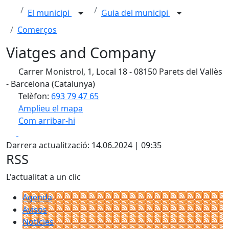
El municipi
Guia del municipi
Comerços
Viatges and Company
Carrer Monistrol, 1, Local 18 - 08150 Parets del Vallès
- Barcelona (Catalunya)
Telèfon:
693 79 47 65
Amplieu el mapa
Com arribar-hi
Leaflet
| ©
OpenStreetMap
contributors
Facebook
X
+
Darrera actualització: 14.06.2024 | 09:35
−
RSS
L'actualitat a un clic
Agenda
Avisos
Notícies