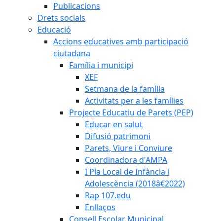
Publicacions
Drets socials
Educació
Accions educatives amb participació
ciutadana
Família i municipi
XEF
Setmana de la família
Activitats per a les famílies
Projecte Educatiu de Parets (PEP)
Educar en salut
Difusió patrimoni
Parets, Viure i Conviure
Coordinadora d'AMPA
I Pla Local de Infància i
Adolescència (2018â€2022)
Rap 107.edu
Enllaços
Consell Escolar Municipal