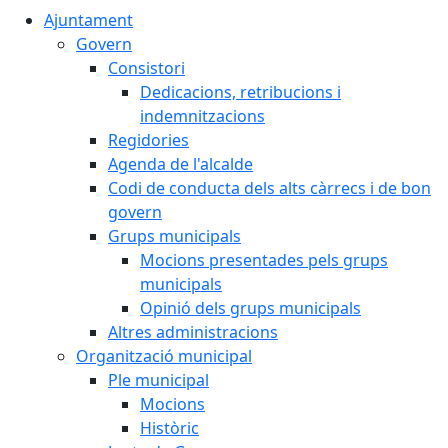
Ajuntament
Govern
Consistori
Dedicacions, retribucions i
indemnitzacions
Regidories
Agenda de l'alcalde
Codi de conducta dels alts càrrecs i de bon
govern
Grups municipals
Mocions presentades pels grups
municipals
Opinió dels grups municipals
Altres administracions
Organització municipal
Ple municipal
Mocions
Històric