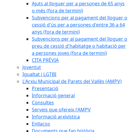
Ajuts al lloguer per a persones de 65 anys
o més (fora de termini)
Subvencions per al pagament del lloguer o
cessió d'ús per a persones d'entre 36 a 64
anys (fora de termini)
Subvencions per al pagament del lloguer o
preu de cessió d'habitatge o habitació per
a persones joves (fora de termini)
CITA PRÈVIA
Joventut
Igualtat i LGTBI
L'Arxiu Municipal de Parets del Vallès (AMPV)
Presentació
Informació general
Consultes
Serveis que ofereix l'AMPV
Informació arxivística
Enllaços
Documents que fan història