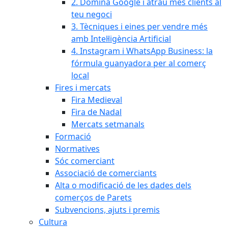
2. Domina Google i atrau més clients al
teu negoci
3. Tècniques i eines per vendre més
amb Intel·ligència Artificial
4. Instagram i WhatsApp Business: la
fórmula guanyadora per al comerç
local
Fires i mercats
Fira Medieval
Fira de Nadal
Mercats setmanals
Formació
Normatives
Sóc comerciant
Associació de comerciants
Alta o modificació de les dades dels
comerços de Parets
Subvencions, ajuts i premis
Cultura