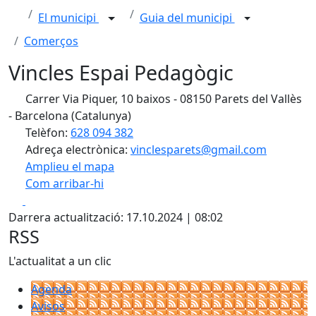
El municipi
Guia del municipi
Comerços
Vincles Espai Pedagògic
Carrer Via Piquer, 10 baixos - 08150 Parets del Vallès
- Barcelona (Catalunya)
Telèfon:
628 094 382
Adreça electrònica:
vinclesparets@gmail.com
Amplieu el mapa
Com arribar-hi
Leaflet
| ©
OpenStreetMap
contributors
Facebook
X
+
Darrera actualització: 17.10.2024 | 08:02
−
RSS
L'actualitat a un clic
Agenda
Avisos