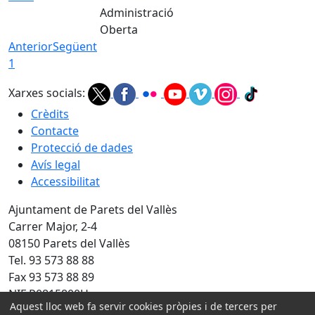
Administració
Oberta
Anterior
Següent
1
Xarxes socials:
Crèdits
Contacte
Protecció de dades
Avís legal
Accessibilitat
Ajuntament de Parets del Vallès
Carrer Major, 2-4
08150 Parets del Vallès
Tel. 93 573 88 88
Fax 93 573 88 89
NIF P0815800H
Aquest lloc web fa servir cookies pròpies i de tercers per