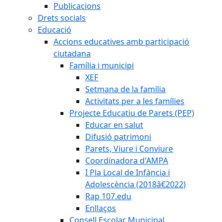
Publicacions
Drets socials
Educació
Accions educatives amb participació
ciutadana
Família i municipi
XEF
Setmana de la família
Activitats per a les famílies
Projecte Educatiu de Parets (PEP)
Educar en salut
Difusió patrimoni
Parets, Viure i Conviure
Coordinadora d'AMPA
I Pla Local de Infància i
Adolescència (2018â€2022)
Rap 107.edu
Enllaços
Consell Escolar Municipal