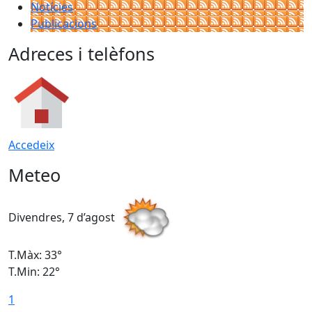
Notícies
Publicacions
Adreces i telèfons
Accedeix
Meteo
Divendres, 7 d’agost
D
T.Màx: 33°
T
T.Min: 22°
T
1