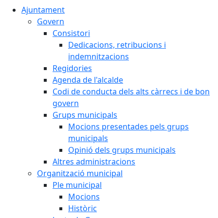
Ajuntament
Govern
Consistori
Dedicacions, retribucions i
indemnitzacions
Regidories
Agenda de l'alcalde
Codi de conducta dels alts càrrecs i de bon
govern
Grups municipals
Mocions presentades pels grups
municipals
Opinió dels grups municipals
Altres administracions
Organització municipal
Ple municipal
Mocions
Històric