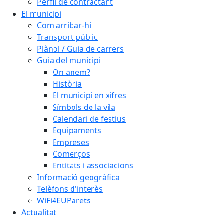
Perfil de contractant
El municipi
Com arribar-hi
Transport públic
Plànol / Guia de carrers
Guia del municipi
On anem?
Història
El municipi en xifres
Símbols de la vila
Calendari de festius
Equipaments
Empreses
Comerços
Entitats i associacions
Informació geogràfica
Telèfons d'interès
WiFi4EUParets
Actualitat