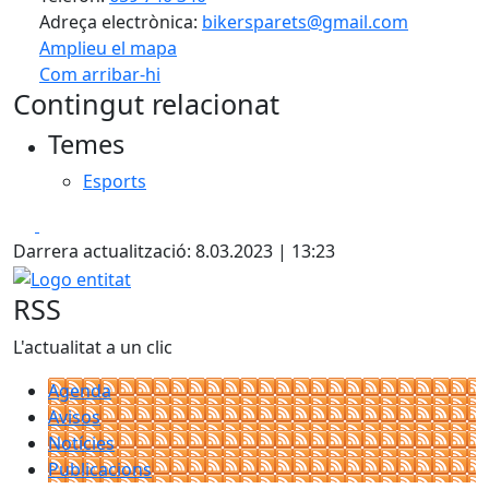
Adreça electrònica:
bikersparets@gmail.com
Amplieu el mapa
Com arribar-hi
Leaflet
| ©
OpenStreetMap
contributors
Contingut relacionat
+
Temes
−
Esports
Facebook
X
Darrera actualització: 8.03.2023 | 13:23
Logo entitat
RSS
L'actualitat a un clic
Agenda
Avisos
Notícies
Publicacions