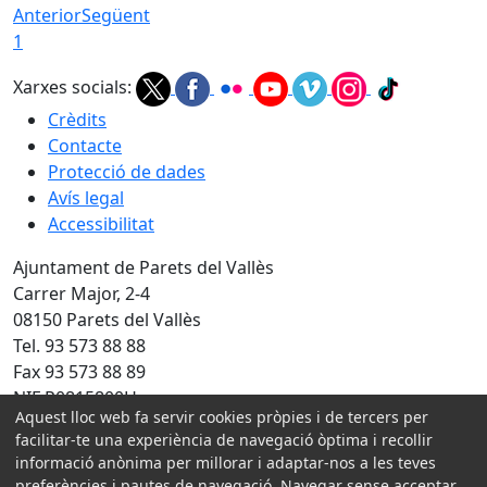
Anterior
Següent
1
Xarxes socials:
Crèdits
Contacte
Protecció de dades
Avís legal
Accessibilitat
Ajuntament de Parets del Vallès
Carrer Major, 2-4
08150 Parets del Vallès
Tel. 93 573 88 88
Fax 93 573 88 89
NIF P0815800H
Aquest lloc web fa servir cookies pròpies i de tercers per
Amb la col·laboració de:
facilitar-te una experiència de navegació òptima i recollir
informació anònima per millorar i adaptar-nos a les teves
preferències i pautes de navegació. Navegar sense acceptar