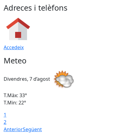
Adreces i telèfons
Accedeix
Meteo
Divendres, 7 d’agost
D
T.Màx: 33°
T
T.Min: 22°
T
1
2
Anterior
Següent