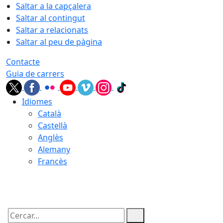
Saltar a la capçalera
Saltar al contingut
Saltar a relacionats
Saltar al peu de pàgina
Contacte
Guia de carrers
Idiomes
Català
Castellà
Anglès
Alemany
Francès
06.08.2026 | 18:33