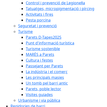
Control i prevenció de Legionel·la
Tatuatges, micropigmentació i pírcing
Activitats i fires
Pesta porcina
Seguretat i prevenció
Turisme
Parets D-Tapes2025
Punt d'informació turística
Turisme sostenible
MARÈS a Parets
Cultura i festes
Passejant per Parets
La indústria i el comerç
Les principals masies
Un tomb pel barri antic
Parets, poble lector
Visites guiades
Urbanisme i via pública
Regidories de barri