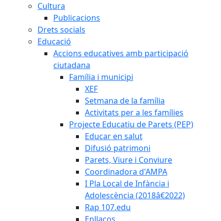
Cultura
Publicacions
Drets socials
Educació
Accions educatives amb participació
ciutadana
Família i municipi
XEF
Setmana de la família
Activitats per a les famílies
Projecte Educatiu de Parets (PEP)
Educar en salut
Difusió patrimoni
Parets, Viure i Conviure
Coordinadora d'AMPA
I Pla Local de Infància i
Adolescència (2018â€2022)
Rap 107.edu
Enllaços