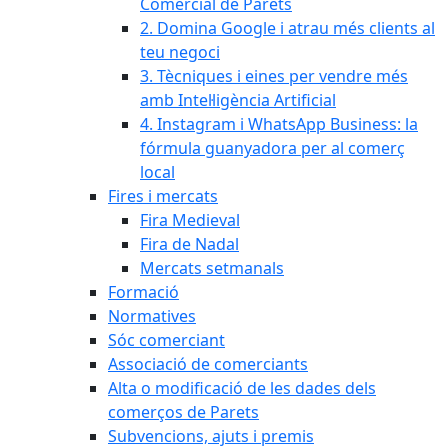
Comercial de Parets
2. Domina Google i atrau més clients al
teu negoci
3. Tècniques i eines per vendre més
amb Intel·ligència Artificial
4. Instagram i WhatsApp Business: la
fórmula guanyadora per al comerç
local
Fires i mercats
Fira Medieval
Fira de Nadal
Mercats setmanals
Formació
Normatives
Sóc comerciant
Associació de comerciants
Alta o modificació de les dades dels
comerços de Parets
Subvencions, ajuts i premis