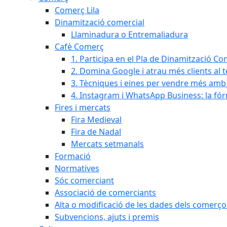
Comerç Lila
Dinamització comercial
Llaminadura o Entremaliadura
Cafè Comerç
1. Participa en el Pla de Dinamització Co
2. Domina Google i atrau més clients al 
3. Tècniques i eines per vendre més amb In
4. Instagram i WhatsApp Business: la fó
Fires i mercats
Fira Medieval
Fira de Nadal
Mercats setmanals
Formació
Normatives
Sóc comerciant
Associació de comerciants
Alta o modificació de les dades dels comerço
Subvencions, ajuts i premis