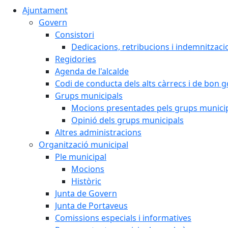
Ajuntament
Govern
Consistori
Dedicacions, retribucions i indemnitzaci
Regidories
Agenda de l'alcalde
Codi de conducta dels alts càrrecs i de bon 
Grups municipals
Mocions presentades pels grups munici
Opinió dels grups municipals
Altres administracions
Organització municipal
Ple municipal
Mocions
Històric
Junta de Govern
Junta de Portaveus
Comissions especials i informatives