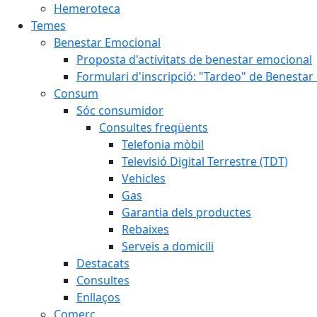
Hemeroteca
Temes
Benestar Emocional
Proposta d'activitats de benestar emocional
Formulari d'inscripció: "Tardeo" de Benesta
Consum
Sóc consumidor
Consultes freqüents
Telefonia mòbil
Televisió Digital Terrestre (TDT)
Vehicles
Gas
Garantia dels productes
Rebaixes
Serveis a domicili
Destacats
Consultes
Enllaços
Comerç