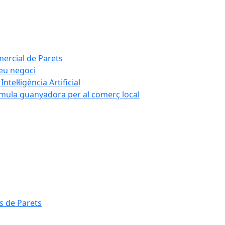
mercial de Parets
teu negoci
tel·ligència Artificial
rmula guanyadora per al comerç local
s de Parets