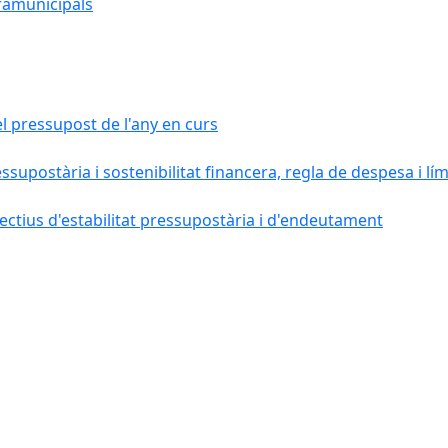
ramunicipals
el pressupost de l'any en curs
essupostària i sostenibilitat financera, regla de despesa i l
ctius d'estabilitat pressupostària i d'endeutament