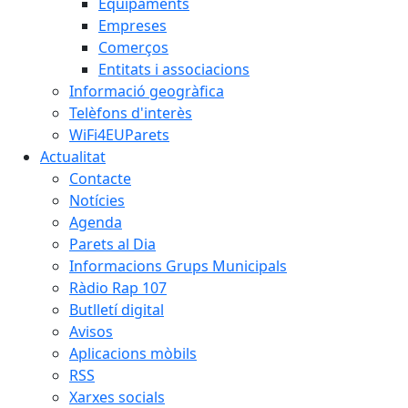
Equipaments
Empreses
Comerços
Entitats i associacions
Informació geogràfica
Telèfons d'interès
WiFi4EUParets
Actualitat
Contacte
Notícies
Agenda
Parets al Dia
Informacions Grups Municipals
Ràdio Rap 107
Butlletí digital
Avisos
Aplicacions mòbils
RSS
Xarxes socials