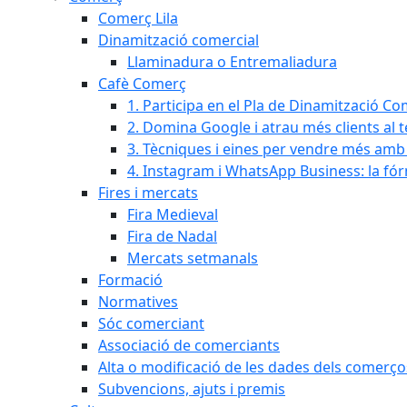
Comerç Lila
Dinamització comercial
Llaminadura o Entremaliadura
Cafè Comerç
1. Participa en el Pla de Dinamització Co
2. Domina Google i atrau més clients al 
3. Tècniques i eines per vendre més amb In
4. Instagram i WhatsApp Business: la fó
Fires i mercats
Fira Medieval
Fira de Nadal
Mercats setmanals
Formació
Normatives
Sóc comerciant
Associació de comerciants
Alta o modificació de les dades dels comerço
Subvencions, ajuts i premis