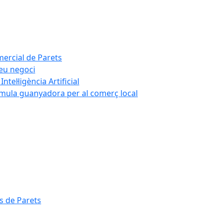
mercial de Parets
teu negoci
tel·ligència Artificial
rmula guanyadora per al comerç local
s de Parets