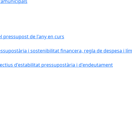
ramunicipals
el pressupost de l'any en curs
essupostària i sostenibilitat financera, regla de despesa i l
ctius d'estabilitat pressupostària i d'endeutament