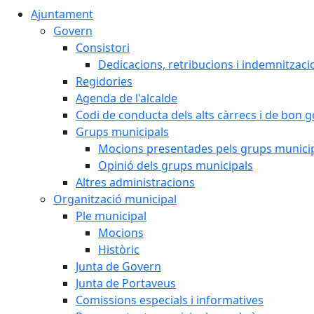
Ajuntament
Govern
Consistori
Dedicacions, retribucions i indemnitzaci
Regidories
Agenda de l'alcalde
Codi de conducta dels alts càrrecs i de bon 
Grups municipals
Mocions presentades pels grups munici
Opinió dels grups municipals
Altres administracions
Organització municipal
Ple municipal
Mocions
Històric
Junta de Govern
Junta de Portaveus
Comissions especials i informatives