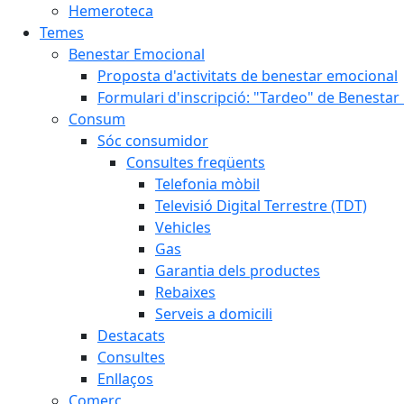
Hemeroteca
Temes
Benestar Emocional
Proposta d'activitats de benestar emocional
Formulari d'inscripció: "Tardeo" de Benesta
Consum
Sóc consumidor
Consultes freqüents
Telefonia mòbil
Televisió Digital Terrestre (TDT)
Vehicles
Gas
Garantia dels productes
Rebaixes
Serveis a domicili
Destacats
Consultes
Enllaços
Comerç