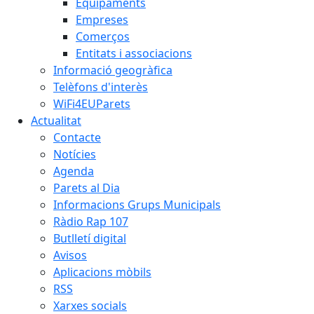
Equipaments
Empreses
Comerços
Entitats i associacions
Informació geogràfica
Telèfons d'interès
WiFi4EUParets
Actualitat
Contacte
Notícies
Agenda
Parets al Dia
Informacions Grups Municipals
Ràdio Rap 107
Butlletí digital
Avisos
Aplicacions mòbils
RSS
Xarxes socials