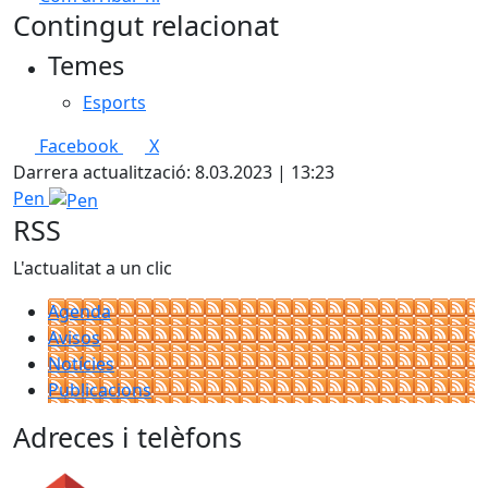
Leaflet
| ©
OpenStreetMap
contributors
Contingut relacionat
+
Temes
−
Esports
Facebook
X
Darrera actualització: 8.03.2023 | 13:23
Pen
RSS
L'actualitat a un clic
Agenda
Avisos
Notícies
Publicacions
Adreces i telèfons