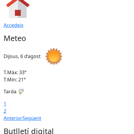
Accedeix
Meteo
Dijous, 6 d’agost
D
T.Màx: 33°
T
T.Min: 21°
T
Tarda
T
1
2
Anterior
Següent
Butlletí digital