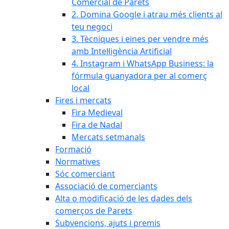
Comercial de Parets
2. Domina Google i atrau més clients al
teu negoci
3. Tècniques i eines per vendre més
amb Intel·ligència Artificial
4. Instagram i WhatsApp Business: la
fórmula guanyadora per al comerç
local
Fires i mercats
Fira Medieval
Fira de Nadal
Mercats setmanals
Formació
Normatives
Sóc comerciant
Associació de comerciants
Alta o modificació de les dades dels
comerços de Parets
Subvencions, ajuts i premis