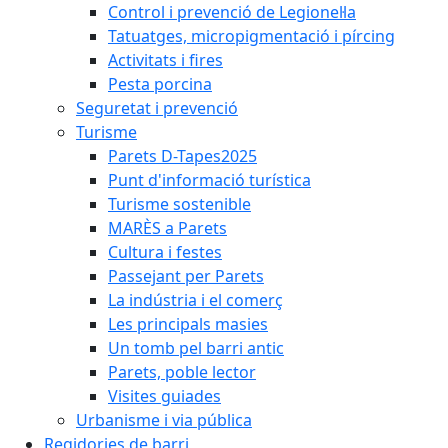
Control i prevenció de Legionel·la
Tatuatges, micropigmentació i pírcing
Activitats i fires
Pesta porcina
Seguretat i prevenció
Turisme
Parets D-Tapes2025
Punt d'informació turística
Turisme sostenible
MARÈS a Parets
Cultura i festes
Passejant per Parets
La indústria i el comerç
Les principals masies
Un tomb pel barri antic
Parets, poble lector
Visites guiades
Urbanisme i via pública
Regidories de barri