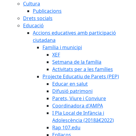
Cultura
Publicacions
Drets socials
Educació
Accions educatives amb participació
ciutadana
Família i municipi
XEF
Setmana de la família
Activitats per a les famílies
Projecte Educatiu de Parets (PEP)
Educar en salut
Difusió patrimoni
Parets, Viure i Conviure
Coordinadora d'AMPA
I Pla Local de Infància i
Adolescència (2018â€2022)
Rap 107.edu
Enllaços